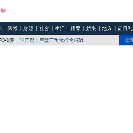
事長 提四大策略續走台灣零售業新局
治
國際
財經
社會
生活
體育
娛樂
地方
節目列
FO檔案 飛官驚：巨型三角飛行物飛過
公
 李在明：國家災難