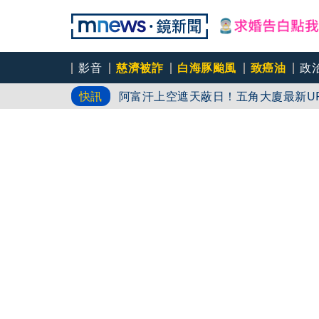
吳昕陽新任無店面零售商業同業公會理
影音
慈濟被詐
白海豚颱風
致癌油
政
阿富汗上空遮天蔽日！五角大廈最新U
快訊
8年首見！南韓首爾測得破40℃高溫