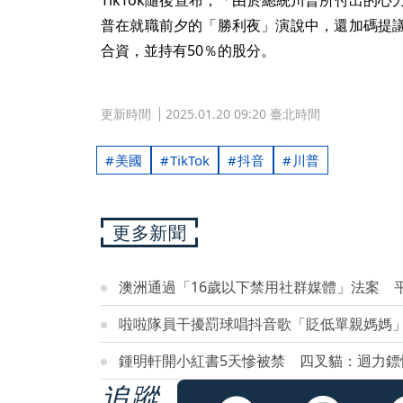
普在就職前夕的「勝利夜」演說中，還加碼提議新
合資，並持有50％的股分。
更新時間
2025.01.20 09:20 臺北時間
美國
TikTok
抖音
川普
更多新聞
澳洲通過「16歲以下禁用社群媒體」法案 平
啦啦隊員干擾罰球唱抖音歌「貶低單親媽媽
鍾明軒開小紅書5天慘被禁 四叉貓：迴力鏢
追蹤