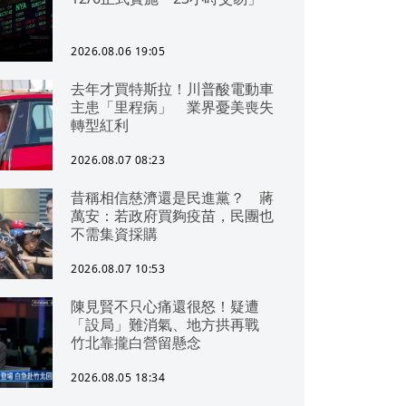
2026.08.06 19:05
去年才買特斯拉！川普酸電動車
主患「里程病」 業界憂美喪失
轉型紅利
2026.08.07 08:23
昔稱相信慈濟還是民進黨？ 蔣
萬安：若政府買夠疫苗，民團也
不需集資採購
2026.08.07 10:53
陳見賢不只心痛還很怒！疑遭
「設局」難消氣、地方拱再戰
竹北靠攏白營留懸念
2026.08.05 18:34