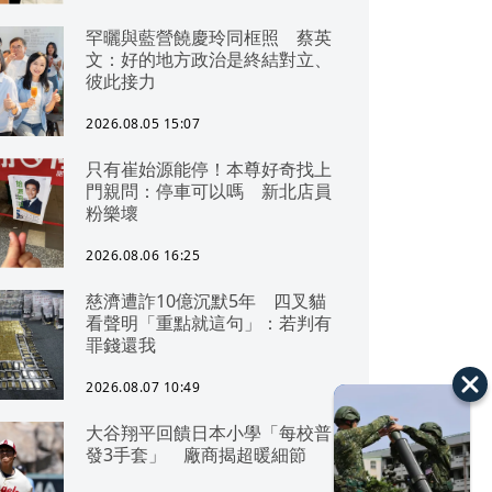
罕曬與藍營饒慶玲同框照 蔡英
文：好的地方政治是終結對立、
彼此接力
2026.08.05 15:07
只有崔始源能停！本尊好奇找上
門親問：停車可以嗎 新北店員
粉樂壞
2026.08.06 16:25
慈濟遭詐10億沉默5年 四叉貓
看聲明「重點就這句」：若判有
罪錢還我
2026.08.07 10:49
大谷翔平回饋日本小學「每校普
發3手套」 廠商揭超暖細節