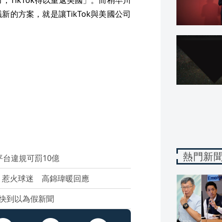
的方案，就是讓TikTok與美國公司
熱門新
台違規可罰10億
」惹火球迷 高錦瑋暖回應
快到以為假新聞