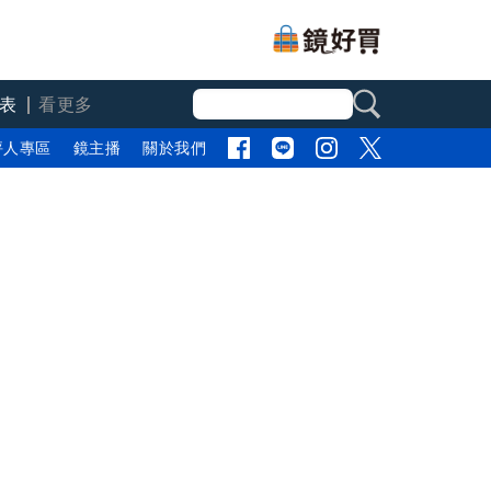
表
看更多
評人專區
鏡主播
關於我們