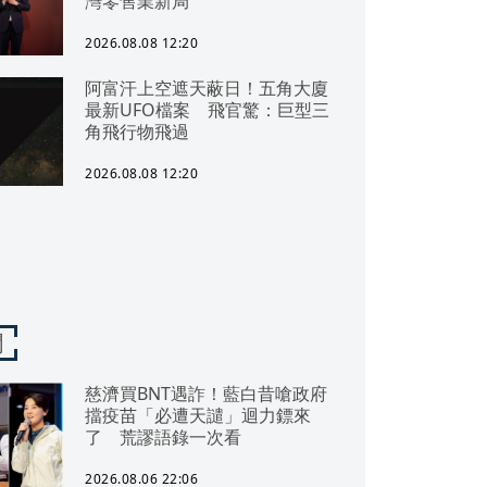
灣零售業新局
2026.08.08 12:20
阿富汗上空遮天蔽日！五角大廈
最新UFO檔案 飛官驚：巨型三
角飛行物飛過
2026.08.08 12:20
聞
慈濟買BNT遇詐！藍白昔嗆政府
擋疫苗「必遭天譴」迴力鏢來
了 荒謬語錄一次看
2026.08.06 22:06