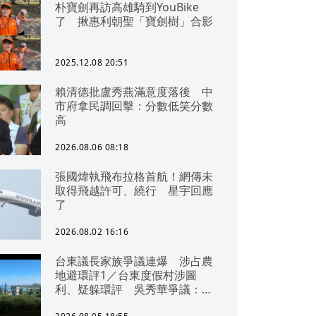
朴寶劍再訪高雄騎到YouBike
了 揪惠利朝聖「寶劍樹」合影
2025.12.08 20:51
賴清德批盧秀燕滿意度落後 中
市府拿民調回擊：分數低笑分數
高
2026.08.06 08:18
張國煒執飛布拉格首航！網傳未
取得飛越許可、繞行 星宇回應
了
2026.08.02 16:16
台東議長家族爭議連爆 涉占農
地避環評1／台東度假村涉圖
利、疑躲環評 吳秀華爭議：概
無參與