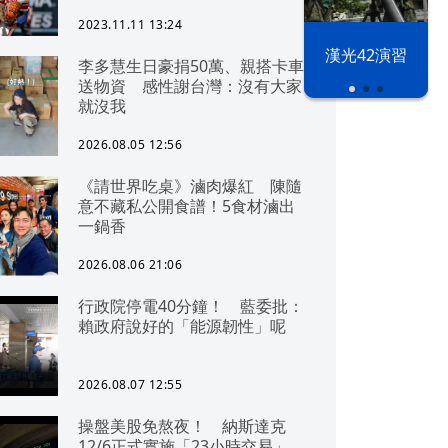
2023.11.11 13:24
漢光42演習
李多慧生日豪捐50萬、親搭卡車
送物資 感性謝台灣：沒有大家
就沒我
2026.08.05 12:56
《請世界吃桌》滷肉爆紅 陳隨
意不藏私公開食譜！5食材滷出
一鍋香
2026.08.06 21:06
行政院停電40分鐘！ 藍委批：
賴政府說好的「能源韌性」呢
2026.08.07 12:55
操盤美股免熬夜！ 納斯達克
12/6正式實施「23小時交易」