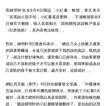
而鍾明軒也在6月4日開設「小紅書」帳號，發文表示
「笑罵由人我不怕，小紅書還是要辦」，不過帳號卻在8
日被官方刪除，個人頁面顯示「因相關投訴該帳戶違反
《社群規範》，其內容無法檢視」。
對此，鍾明軒9日透過IG表示，「總在刀尖上快樂又優美
的跳著華爾滋，永遠只說那個當下我想說的真話，既然說
了，就沒什麼好後悔的。儘管傷口已經存在，但如果要變
成自己不喜歡的樣子才可以被大眾喜歡，那我寧願成為自
己喜歡的樣子被大眾討厭，歲月安好，這樣就好」。
網紅四叉貓（劉宇）9日則在臉書發文笑諷，「中國擁有
言論自由，計程車司機也能聊政治，然後創了小紅書5天
被封，這迴力鏢快到我以為是假新聞」；作家謝知橋也酸
說，「聽說鍾明軒的小紅書帳號被刪掉了。是自由的試用