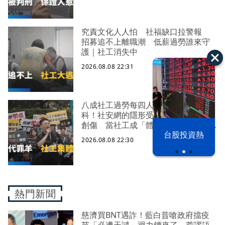
究責文化人人怕 社福缺口拉警報
招募追不上離職潮 低薪過勞誰來守
護｜社工消失中
2026.08.08 22:31
八成社工過勞每四人有一人求助身心
科！社安網的隱形受災戶 集體心理
創傷 當社工成「體制代罪羊」 防
漢光42演習
台股投資熱
禦性社工不敢多做無奈趨勢？耗竭殆
2026.08.08 22:30
盡下的社安網危機｜社工消失中
熱門新聞
慈濟買BNT遇詐！藍白昔嗆政府擋疫