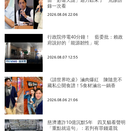
苗「必遭天譴」迴力鏢來了 荒謬語
錄一次看
2026.08.06 22:06
行政院停電40分鐘！ 藍委批：賴政
府說好的「能源韌性」呢
2026.08.07 12:55
《請世界吃桌》滷肉爆紅 陳隨意不
藏私公開食譜！5食材滷出一鍋香
2026.08.06 21:06
慈濟遭詐10億沉默5年 四叉貓看聲明
「重點就這句」：若判有罪錢還我