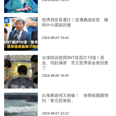
慈濟買疫苗遭詐！昔遭轟擋疫苗 陳
時中今露面回應
2026.08.07 10:42
女律師誆能買BNT疫苗詐10億！黃
金、現鈔滿屋 苦主慈濟基金會回應
了
2026.08.06 16:45
白海豚路徑又南修！ 海警範圍擴增
到「東北部海面」
2026.08.07 22:22