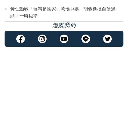
黃仁勳喊「台灣是國家」惹惱中媒 胡錫進批自信過
頭：一時糊塗
追蹤我們