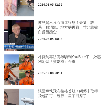
2026.08.05 12:56
陳見賢不只心痛還很怒！疑遭「設
局」難消氣、地方拱再戰 竹北靠攏
白營留懸念
2026.08.05 18:34
朴寶劍再訪高雄騎到YouBike了 揪惠
利朝聖「寶劍樹」合影
2025.12.08 20:51
張國煒執飛布拉格首航！網傳未取得
飛越許可、繞行 星宇回應了