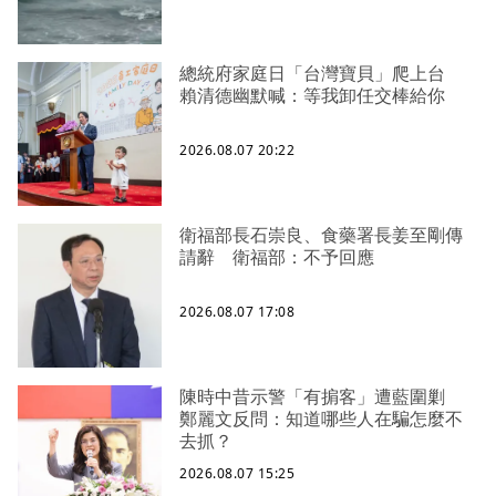
總統府家庭日「台灣寶貝」爬上台
賴清德幽默喊：等我卸任交棒給你
2026.08.07 20:22
衛福部長石崇良、食藥署長姜至剛傳
請辭 衛福部：不予回應
2026.08.07 17:08
陳時中昔示警「有掮客」遭藍圍剿
鄭麗文反問：知道哪些人在騙怎麼不
去抓？
2026.08.07 15:25