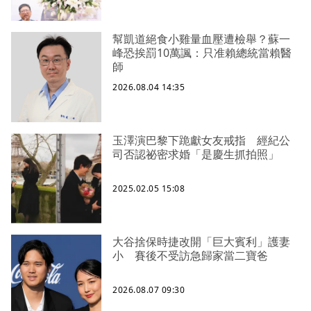
幫凱道絕食小雞量血壓遭檢舉？蘇一
峰恐挨罰10萬諷：只准賴總統當賴醫
師
2026.08.04 14:35
玉澤演巴黎下跪獻女友戒指 經紀公
司否認祕密求婚「是慶生抓拍照」
2025.02.05 15:08
大谷捨保時捷改開「巨大賓利」護妻
小 賽後不受訪急歸家當二寶爸
2026.08.07 09:30