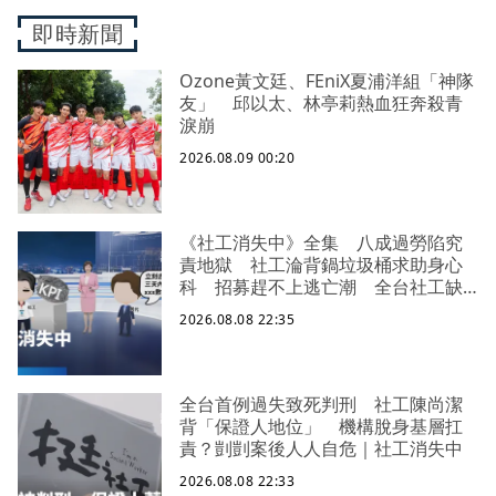
即時新聞
Ozone黃文廷、FEniX夏浦洋組「神隊
友」 邱以太、林亭莉熱血狂奔殺青
淚崩
2026.08.09 00:20
《社工消失中》全集 八成過勞陷究
責地獄 社工淪背鍋垃圾桶求助身心
科 招募趕不上逃亡潮 全台社工缺
口警報 揭薪資回捐黑幕 血汗錢遭
2026.08.08 22:35
剝削
全台首例過失致死判刑 社工陳尚潔
背「保證人地位」 機構脫身基層扛
責？剴剴案後人人自危｜社工消失中
2026.08.08 22:33