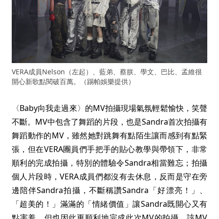
VERA成員Nelson（左起）、藍弟、蔡朕、學文、巴比、孟維很
開心新歌點閱破百萬。（踢帕娛樂提供）
〈Baby向我走過來〉的MV拍攝現場氣氛輕鬆愉快，笑聲
不斷。MV中包含了舞蹈的片段，也是Sandra首次拍攝有
舞蹈動作的MV，雖然她對跳舞有點陌生讓而感到有點緊
張，但在VERA團員們手把手的貼心教學與帶領下，非常
順利的完成拍攝，特別的體驗令Sandra相當難忘；拍攝
個人片段時，VERA成員們都沒有去休息，反而是守在旁
邊陪伴Sandra拍攝，不斷稱讚Sandra「好漂亮！」、
「超美的！」滿滿的「情緒價值」讓Sandra既開心又有
點害羞，但也因此更順利地完成此次MV的拍攝。該MV