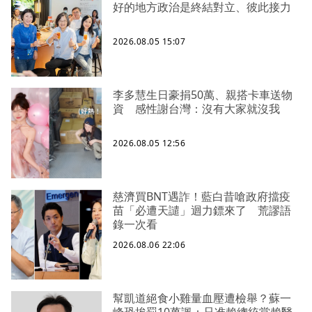
好的地方政治是終結對立、彼此接力
2026.08.05 15:07
李多慧生日豪捐50萬、親搭卡車送物
資 感性謝台灣：沒有大家就沒我
2026.08.05 12:56
慈濟買BNT遇詐！藍白昔嗆政府擋疫
苗「必遭天譴」迴力鏢來了 荒謬語
錄一次看
2026.08.06 22:06
幫凱道絕食小雞量血壓遭檢舉？蘇一