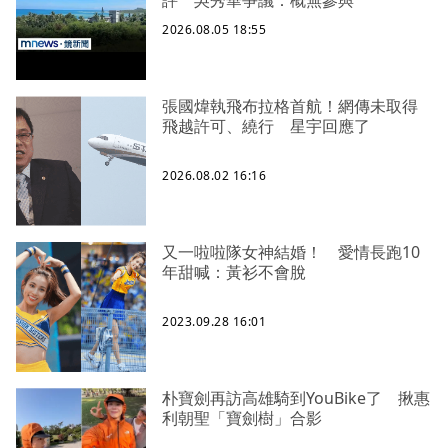
評 吳秀華爭議：概無參與
2026.08.05 18:55
張國煒執飛布拉格首航！網傳未取得
飛越許可、繞行 星宇回應了
2026.08.02 16:16
又一啦啦隊女神結婚！ 愛情長跑10
年甜喊：黃衫不會脫
2023.09.28 16:01
朴寶劍再訪高雄騎到YouBike了 揪惠
利朝聖「寶劍樹」合影