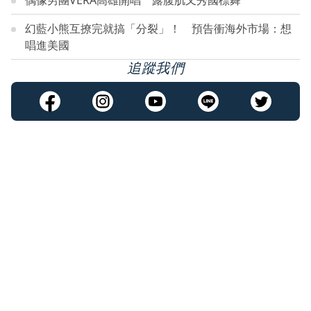
偶像男團VERA高雄開唱 露腹肌又秀國標舞
幻藍小熊互撩完就搞「分裂」！ 預告衝海外市場：想
唱進美國
追蹤我們