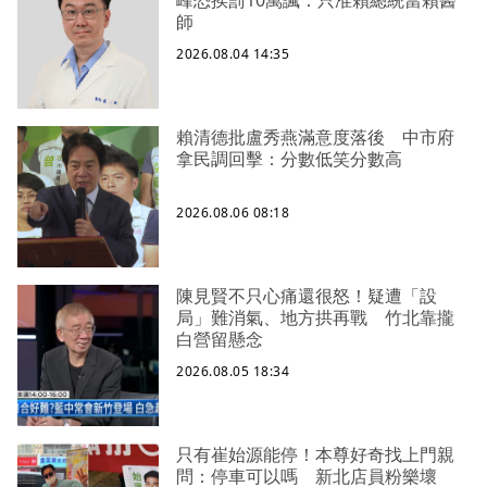
峰恐挨罰10萬諷：只准賴總統當賴醫
師
2026.08.04 14:35
賴清德批盧秀燕滿意度落後 中市府
拿民調回擊：分數低笑分數高
2026.08.06 08:18
陳見賢不只心痛還很怒！疑遭「設
局」難消氣、地方拱再戰 竹北靠攏
白營留懸念
2026.08.05 18:34
只有崔始源能停！本尊好奇找上門親
問：停車可以嗎 新北店員粉樂壞