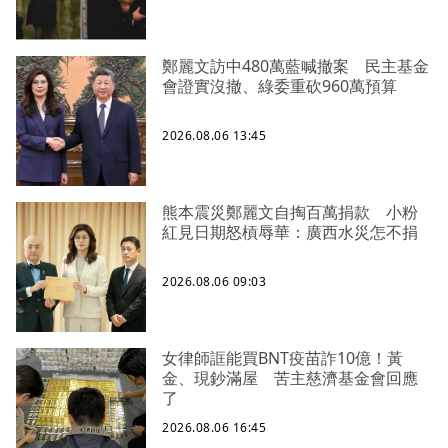
鄭麗文訪中480萬藍喊撤案 民主基金
會證實沒撤、綠委重砍960萬預算
2026.08.06 13:45
熊本震災鄭麗文自掏百萬捐款 小粉
紅見日期怒槓辱華：廣西水災怎不捐
2026.08.06 09:03
女律師誆能買BNT疫苗詐10億！黃
金、現鈔滿屋 苦主慈濟基金會回應
了
2026.08.06 16:45