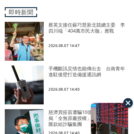
即時新聞
蔡英文接任蘇巧慧新北競總主委 李
四川端「404萬市民大咖」應戰
2026.08.07 14:47
手機斷訊災情也能傳出去 台南青年
進駐後壁打造備援通訊網
2026.08.07 14:40
慈濟買疫苗遭騙10億！陳時中昔專訪
揭「全無原廠授權」 網：總有傻子
匯款給詐騙集團
2026.08.07 14:40