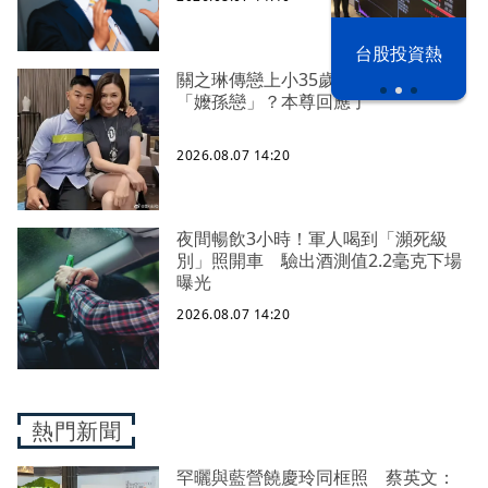
漢光42演習
台股投資熱
關之琳傳戀上小35歲的鮮肉嫩模展開
「嬤孫戀」？本尊回應了
2026.08.07 14:20
夜間暢飲3小時！軍人喝到「瀕死級
別」照開車 驗出酒測值2.2毫克下場
曝光
2026.08.07 14:20
熱門新聞
罕曬與藍營饒慶玲同框照 蔡英文：