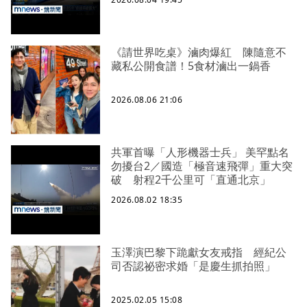
《請世界吃桌》滷肉爆紅 陳隨意不
藏私公開食譜！5食材滷出一鍋香
2026.08.06 21:06
共軍首曝「人形機器士兵」 美罕點名
勿擾台2／國造「極音速飛彈」重大突
破 射程2千公里可「直通北京」
2026.08.02 18:35
玉澤演巴黎下跪獻女友戒指 經紀公
司否認祕密求婚「是慶生抓拍照」
2025.02.05 15:08