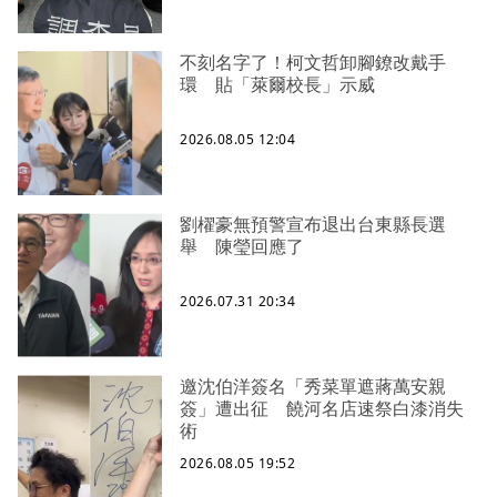
不刻名字了！柯文哲卸腳鐐改戴手
環 貼「萊爾校長」示威
2026.08.05 12:04
劉櫂豪無預警宣布退出台東縣長選
舉 陳瑩回應了
2026.07.31 20:34
邀沈伯洋簽名「秀菜單遮蔣萬安親
簽」遭出征 饒河名店速祭白漆消失
術
2026.08.05 19:52