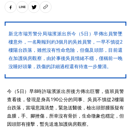
新北市瑞芳警分局瑞濱派出所今（5日）早傳出員警墜
樓意外，一名剛報到約3個月的吳姓員警，一早不慎從2
樓陽台跌落，雖然沒有性命危險，但傷及頭部，目前還
在加護病房觀察，由於事後吳員情緒不穩，僅稱前一晚
沒睡好頭暈，跌傷的詳細過程還有待進一步釐清。
今（5日）早8時許瑞濱派出所後方傳出巨響，值班員警
查看後，發現是身高190公分的同事、吳員不慎從2樓陽
台跌落，當場意識清楚，緊急送醫後，檢出頭部腫脹疑有
血腫，手、腳挫傷，所幸沒有骨折，生命徵象也穩定，但
因頭部有撞擊，暫先送進加護病房觀察。