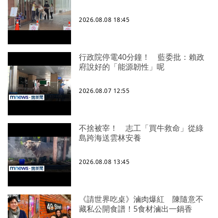
2026.08.08 18:45
行政院停電40分鐘！ 藍委批：賴政
府說好的「能源韌性」呢
2026.08.07 12:55
不捨被宰！ 志工「買牛救命」從綠
島跨海送雲林安養
2026.08.08 13:45
《請世界吃桌》滷肉爆紅 陳隨意不
藏私公開食譜！5食材滷出一鍋香