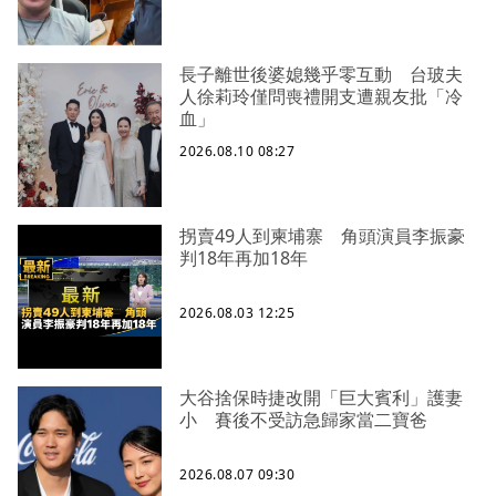
長子離世後婆媳幾乎零互動 台玻夫
人徐莉玲僅問喪禮開支遭親友批「冷
血」
2026.08.10 08:27
拐賣49人到柬埔寨 角頭演員李振豪
判18年再加18年
2026.08.03 12:25
大谷捨保時捷改開「巨大賓利」護妻
小 賽後不受訪急歸家當二寶爸
2026.08.07 09:30