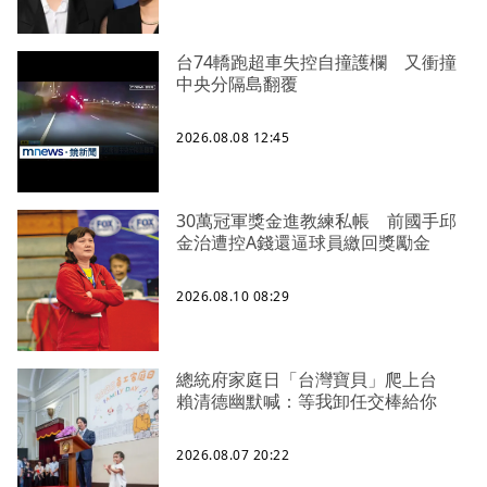
台74轎跑超車失控自撞護欄 又衝撞
中央分隔島翻覆
2026.08.08 12:45
30萬冠軍獎金進教練私帳 前國手邱
金治遭控A錢還逼球員繳回獎勵金
2026.08.10 08:29
總統府家庭日「台灣寶貝」爬上台
賴清德幽默喊：等我卸任交棒給你
2026.08.07 20:22