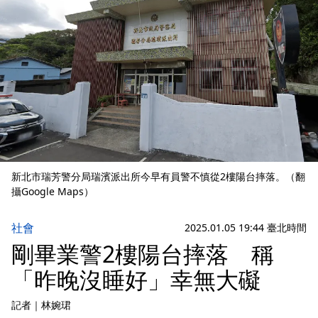
新北市瑞芳警分局瑞濱派出所今早有員警不慎從2樓陽台摔落。（翻
攝Google Maps）
社會
2025.01.05 19:44 臺北時間
剛畢業警2樓陽台摔落 稱
「昨晚沒睡好」幸無大礙
記者
｜
林婉珺