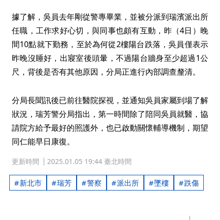
據了解，吳員去年剛從警專畢業，並被分派到瑞濱派出所
任職，工作求好心切，與同事也頗有互動，昨（4日）晚
間10點就下勤務，至於為何從2樓陽台跌落，吳員僅表示
昨晚沒睡好，出寢室後頭暈，不過陽台牆身至少超過1公
尺，背後是否有其他原因，分局正進行內部調查釐清。
分局長聞訊後已前往醫院探視，並通知吳員家屬到場了解
狀況，瑞芳警分局指出，第一時間除了陪同吳員就醫，協
請院方給予最好的照護外，也已啟動關懷輔導機制，期望
同仁能早日康復。
更新時間
2025.01.05 19:44 臺北時間
新北市
瑞芳
警察
派出所
墜樓
跌傷