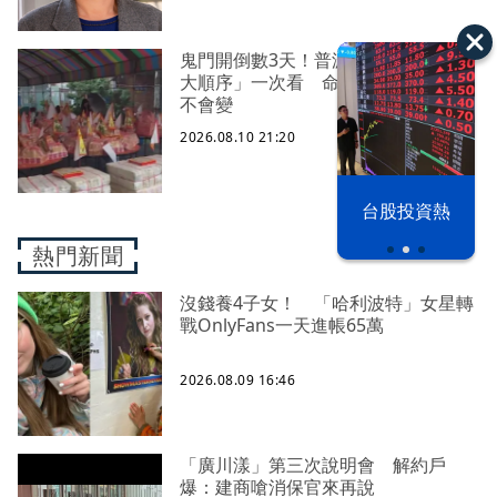
鬼門開倒數3天！普渡燒金、銀紙「9
大順序」一次看 命理師曝「1原則」
不會變
2026.08.10 21:20
漢光42演習
台股投資熱
熱門新聞
沒錢養4子女！ 「哈利波特」女星轉
戰OnlyFans一天進帳65萬
2026.08.09 16:46
「廣川漾」第三次說明會 解約戶
爆：建商嗆消保官來再說