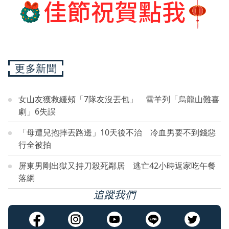
更多新聞
女山友獲救緩頰「7隊友沒丟包」 雪羊列「烏龍山難喜
劇」6失誤
「母遭兒抱摔丟路邊」10天後不治 冷血男要不到錢惡
行全被拍
屏東男剛出獄又持刀殺死鄰居 逃亡42小時返家吃午餐
落網
追蹤我們