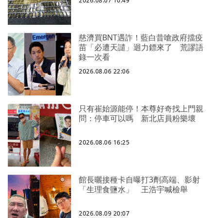
2026.08.07 10:49
慈濟買BNT遇詐！藍白昔嗆政府擋疫
苗「必遭天譴」迴力鏢來了 荒謬語
錄一次看
2026.08.06 22:06
只有崔始源能停！本尊好奇找上門親
問：停車可以嗎 新北店員粉樂壞
2026.08.06 16:25
館長曬接種卡自曝打3劑高端、影射
「生理食鹽水」 王浩宇喊檢舉
2026.08.09 20:07