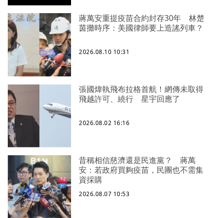
蔣萬安重提疫苗合約封存30年 林楚
茵攤時序：美國律師要上造謠列車？
2026.08.10 10:31
張國煒執飛布拉格首航！網傳未取得
飛越許可、繞行 星宇回應了
2026.08.02 16:16
昔稱相信慈濟還是民進黨？ 蔣萬
安：若政府買夠疫苗，民團也不需集
資採購
2026.08.07 10:53