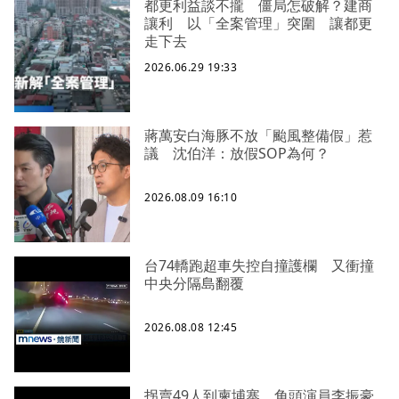
都更利益談不攏 僵局怎破解？建商
讓利 以「全案管理」突圍 讓都更
走下去
2026.06.29 19:33
蔣萬安白海豚不放「颱風整備假」惹
議 沈伯洋：放假SOP為何？
2026.08.09 16:10
台74轎跑超車失控自撞護欄 又衝撞
中央分隔島翻覆
2026.08.08 12:45
拐賣49人到柬埔寨 角頭演員李振豪