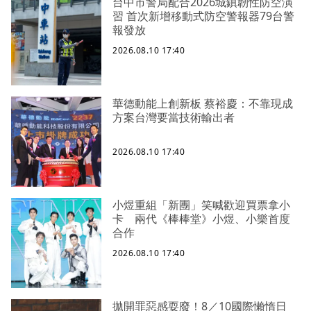
台中市警局配合2026城鎮韌性防空演
習 首次新增移動式防空警報器79台警
報發放
2026.08.10 17:40
華德動能上創新板 蔡裕慶：不靠現成
方案台灣要當技術輸出者
2026.08.10 17:40
小煜重組「新團」笑喊歡迎買票拿小
卡 兩代《棒棒堂》小煜、小樂首度
合作
2026.08.10 17:40
拋開罪惡感耍廢！8／10國際懶惰日