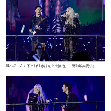
鳳小岳（左）下台前張惠妹送上大擁抱。（聲動娛樂提供）