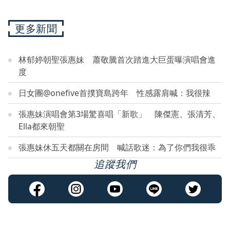
更多新聞
林郁婷朝聖張惠妹 蕭敬騰首次踏進大巨蛋曝演唱會進
度
日女團@onefive首撲寶島跨年 性感露肩喊：我很辣
張惠妹演唱會第3場驚喜唱「新歌」 陳傑憲、張清芳、
Ella都來朝聖
張惠妹休五天都關在房間 喊話歌迷：為了你們我很乖
追蹤我們