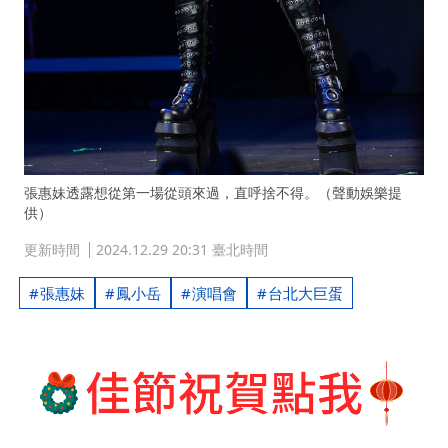
張惠妹透露想從第一場從頭來過，直呼捨不得。（聲動娛樂提
供）
更新時間
2024.12.29 20:31 臺北時間
張惠妹
鳳小岳
演唱會
台北大巨蛋