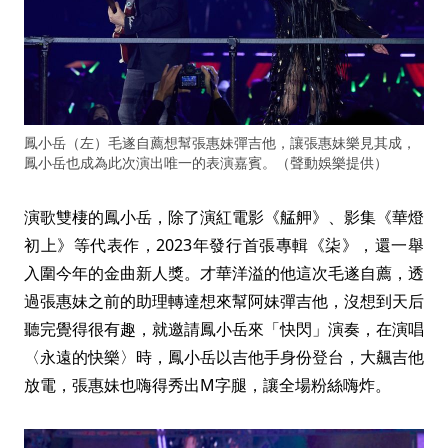
鳳小岳（左）毛遂自薦想幫張惠妹彈吉他，讓張惠妹樂見其成，
鳳小岳也成為此次演出唯一的表演嘉賓。（聲動娛樂提供）
演歌雙棲的鳳小岳，除了演紅電影《艋舺》、影集《華燈
初上》等代表作，2023年發行首張專輯《柒》，還一舉
入圍今年的金曲新人獎。才華洋溢的他這次毛遂自薦，透
過張惠妹之前的助理轉達想來幫阿妹彈吉他，沒想到天后
聽完覺得很有趣，就邀請鳳小岳來「快閃」演奏，在演唱
〈永遠的快樂〉時，鳳小岳以吉他手身份登台，大飆吉他
放電，張惠妹也嗨得秀出M字腿，讓全場粉絲嗨炸。