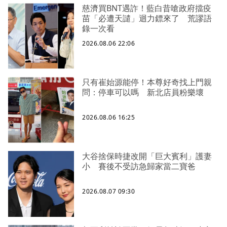
慈濟買BNT遇詐！藍白昔嗆政府擋疫
苗「必遭天譴」迴力鏢來了 荒謬語
錄一次看
2026.08.06 22:06
只有崔始源能停！本尊好奇找上門親
問：停車可以嗎 新北店員粉樂壞
2026.08.06 16:25
大谷捨保時捷改開「巨大賓利」護妻
小 賽後不受訪急歸家當二寶爸
2026.08.07 09:30