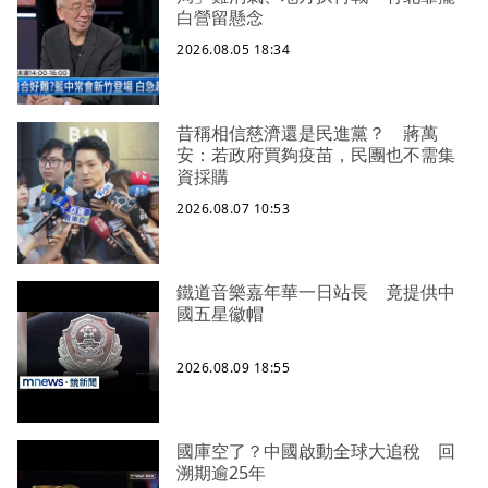
白營留懸念
2026.08.05 18:34
昔稱相信慈濟還是民進黨？ 蔣萬
安：若政府買夠疫苗，民團也不需集
資採購
2026.08.07 10:53
鐵道音樂嘉年華一日站長 竟提供中
國五星徽帽
2026.08.09 18:55
國庫空了？中國啟動全球大追稅 回
溯期逾25年