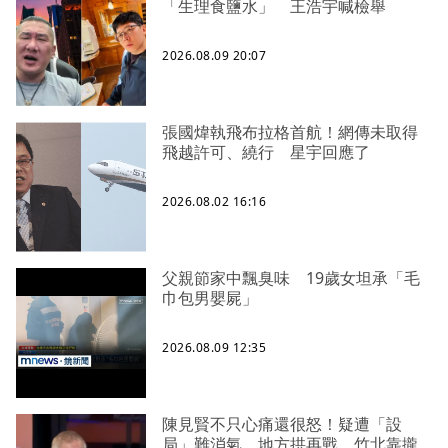
「生理食鹽水」 王浩宇喊檢舉
2026.08.09 20:07
張國煒執飛布拉格首航！網傳未取得
飛越許可、繞行 星宇回應了
2026.08.02 16:16
父親節家中飄臭味 19歲女坦承「毛
巾包男嬰屍」
2026.08.09 12:35
陳見賢不只心痛還很怒！疑遭「設
局」難消氣、地方拱再戰 竹北靠攏