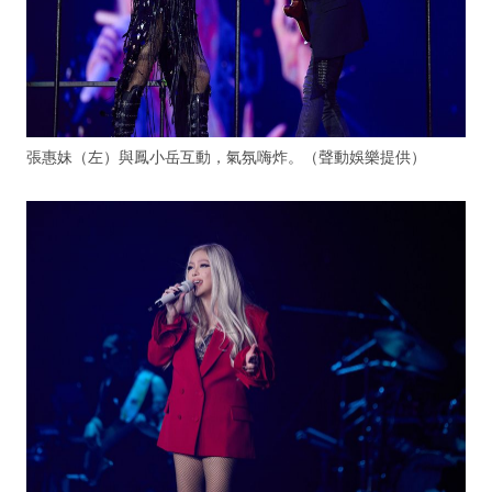
張惠妹（左）與鳳小岳互動，氣氛嗨炸。（聲動娛樂提供）