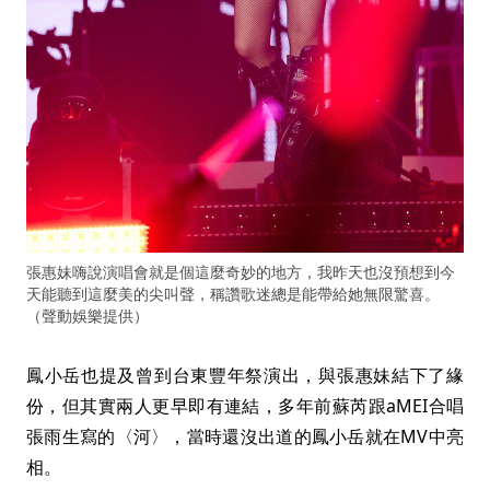
張惠妹嗨說演唱會就是個這麼奇妙的地方，我昨天也沒預想到今
天能聽到這麼美的尖叫聲，稱讚歌迷總是能帶給她無限驚喜。
（聲動娛樂提供）
鳳小岳也提及曾到台東豐年祭演出，與張惠妹結下了緣
份，但其實兩人更早即有連結，多年前蘇芮跟aMEI合唱
張雨生寫的〈河〉，當時還沒出道的鳳小岳就在MV中亮
相。