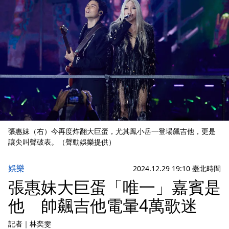
張惠妹（右）今再度炸翻大巨蛋，尤其鳳小岳一登場飆吉他，更是
讓尖叫聲破表。（聲動娛樂提供）
娛樂
2024.12.29 19:10 臺北時間
張惠妹大巨蛋「唯一」嘉賓是
他 帥飆吉他電暈4萬歌迷
記者
｜
林奕雯