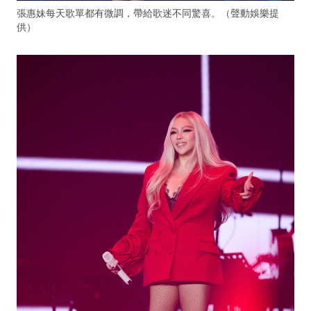
張惠妹每天歌單都有微調，帶給歌迷不同驚喜。（聲動娛樂提
供）