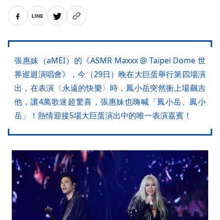
張惠妹（aMEI）的《ASMR Maxxx @ Taipei Dome 世
界巡迴演唱會》，今（29日）晚在大巨蛋舉行第四場演
出，在表演〈永遠的快樂〉時，鳳小岳突然衝上場飆吉
他，讓4萬歌迷超驚喜，張惠妹也嗨喊「鳳小岳、鳳小
岳」！熱情迎接5場大巨蛋演出中的唯一表演嘉賓！