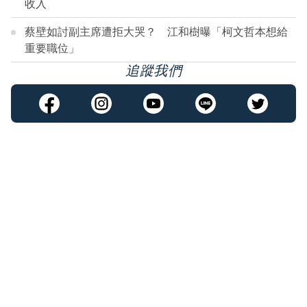
收入
蔡壁如討副主席遭拒大哭？ 江和樹曝「柯文哲本想給
重要職位」
追蹤我們