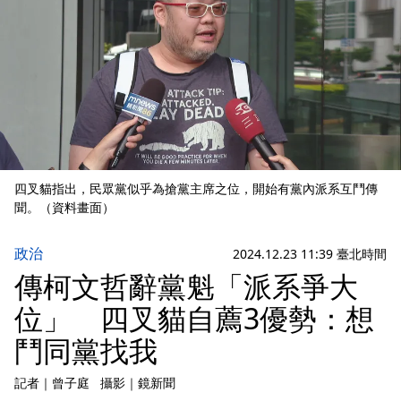
四叉貓指出，民眾黨似乎為搶黨主席之位，開始有黨內派系互鬥傳
聞。（資料畫面）
政治
2024.12.23 11:39 臺北時間
傳柯文哲辭黨魁「派系爭大
位」 四叉貓自薦3優勢：想
鬥同黨找我
記者
｜
曾子庭
攝影
｜
鏡新聞