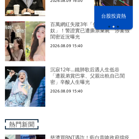
2026.08.09 16:00
漢光42演習
台股投資熱
百萬網紅失蹤3年「傳淪東南亞富商性
奴」！警證實已遭撕票棄屍 涉案假
閨密近況曝光
2026.08.09 15:40
沉寂12年…鐵肺歌后遇人生低谷
「遭親弟賞巴掌、父親出軌自己閨
密」辛酸人生曝光
2026.08.09 15:40
熱門新聞
慈濟買BNT遇詐！藍白昔嗆政府擋疫