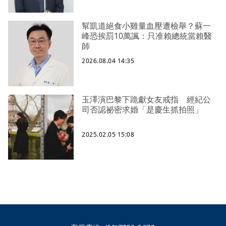
幫凱道絕食小雞量血壓遭檢舉？蘇一
峰恐挨罰10萬諷：只准賴總統當賴醫
師
2026.08.04 14:35
玉澤演巴黎下跪獻女友戒指 經紀公
司否認祕密求婚「是慶生抓拍照」
2025.02.05 15:08