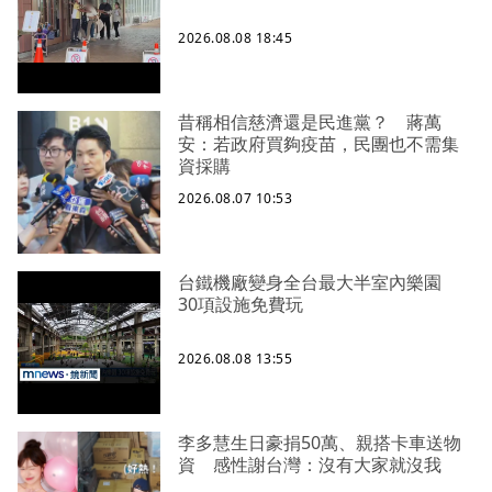
2026.08.08 18:45
昔稱相信慈濟還是民進黨？ 蔣萬
安：若政府買夠疫苗，民團也不需集
資採購
2026.08.07 10:53
台鐵機廠變身全台最大半室內樂園
30項設施免費玩
2026.08.08 13:55
李多慧生日豪捐50萬、親搭卡車送物
資 感性謝台灣：沒有大家就沒我