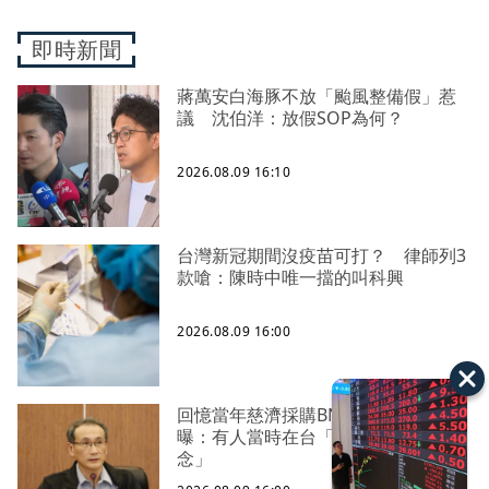
即時新聞
蔣萬安白海豚不放「颱風整備假」惹
議 沈伯洋：放假SOP為何？
2026.08.09 16:10
台灣新冠期間沒疫苗可打？ 律師列3
款嗆：陳時中唯一擋的叫科興
2026.08.09 16:00
回憶當年慈濟採購BNT幕後 鄭運鵬
曝：有人當時在台「洗腦非科學觀
念」