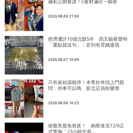
藏私公開食譜！5食材滷出一鍋香
2026.08.06 21:06
慈濟遭詐10億沉默5年 四叉貓看聲明
「重點就這句」：若判有罪錢還我
2026.08.07 10:49
只有崔始源能停！本尊好奇找上門親
問：停車可以嗎 新北店員粉樂壞
2026.08.06 16:25
操盤美股免熬夜！ 納斯達克12/6正
式實施「23小時交易」