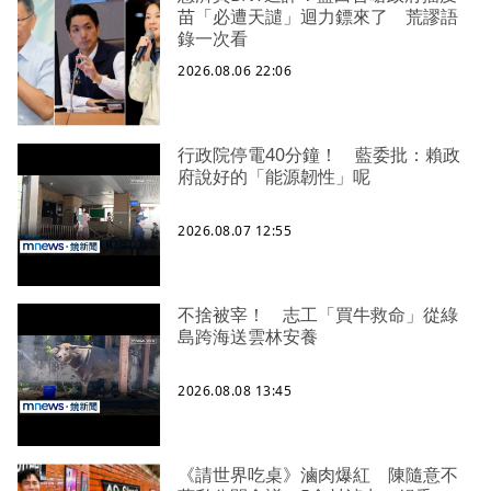
苗「必遭天譴」迴力鏢來了 荒謬語
錄一次看
2026.08.06 22:06
行政院停電40分鐘！ 藍委批：賴政
府說好的「能源韌性」呢
2026.08.07 12:55
不捨被宰！ 志工「買牛救命」從綠
島跨海送雲林安養
2026.08.08 13:45
《請世界吃桌》滷肉爆紅 陳隨意不