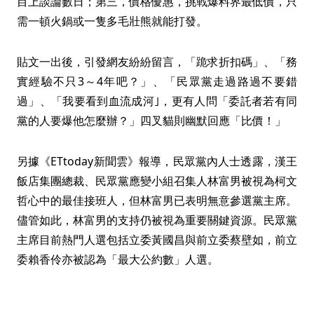
目上談論數日；第三，價格優惠，挑戰爆料界最低價，只
需一頓火鍋或一隻多毛壯熊就能打發。
貼文一出後，引發網友紛紛留言，「跪求折扣碼」、「務
實經驗不只3～4年吧？」、「民眾黨走過路過不要錯
過」、「我要看到血流成河｣，更有人問「委託者若有同
黨的人要爆他怎麼辦？」四叉貓則幽默回應「比價！」
另據《ETtoday新聞雲》報導，民眾黨內人士透露，漢王
飯店集團總裁、民眾黨應變小組召集人林富男被視為柯文
哲心中的最佳接班人，但林富男已表明無意參選黨主席。
儘管如此，林富男的支持仍被視為重要關鍵資源。民眾黨
主席目前熱門人選包括立委黃國昌與前立委蔡壁如，前立
委賴香伶亦被認為「最大公約數」人選。