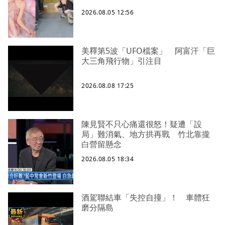
2026.08.05 12:56
美釋第5波「UFO檔案」 阿富汗「巨
大三角飛行物」引注目
2026.08.08 17:25
陳見賢不只心痛還很怒！疑遭「設
局」難消氣、地方拱再戰 竹北靠攏
白營留懸念
2026.08.05 18:34
酒駕聯結車「失控自撞」！ 車體狂
磨分隔島