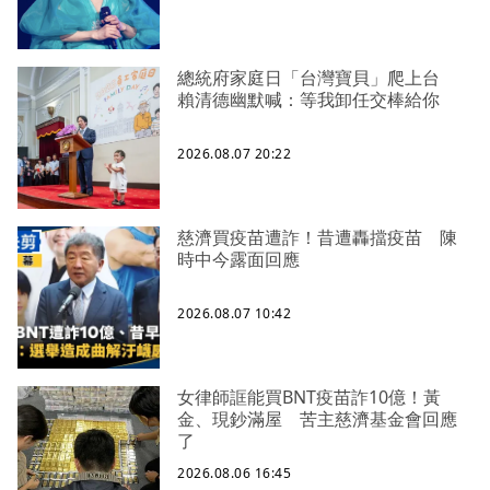
總統府家庭日「台灣寶貝」爬上台
賴清德幽默喊：等我卸任交棒給你
2026.08.07 20:22
慈濟買疫苗遭詐！昔遭轟擋疫苗 陳
時中今露面回應
2026.08.07 10:42
女律師誆能買BNT疫苗詐10億！黃
金、現鈔滿屋 苦主慈濟基金會回應
了
2026.08.06 16:45