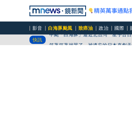
影音
白海豚颱風
致癌油
政治
國際
中颱「白海豚」逼近北台灣 星宇台日
快訊
笑著笑著就哭了 被遺忘的日本喜劇天
角頭大哥變身親情喜劇 羅志祥噴貢丸