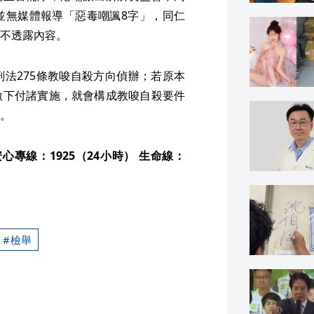
並無媒體報導「惡毒嘲諷8字」，同仁
不透露內容。
法275條教唆自殺方向偵辦；若原本
激下付諸實施，就會構成教唆自殺要件
。
專線：1925（24小時） 生命線：
檢舉