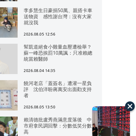
李多慧生日豪捐50萬、親搭卡車
送物資 感性謝台灣：沒有大家
就沒我
2026.08.05 12:56
幫凱道絕食小雞量血壓遭檢舉？
蘇一峰恐挨罰10萬諷：只准賴總
統當賴醫師
2026.08.04 14:35
饒河老店「蓋簽名」遭灌一星負
評 沈伯洋盼蔣萬安出面勸支持
者
2026.08.05 13:50
賴清德批盧秀燕滿意度落後 中
市府拿民調回擊：分數低笑分數
高