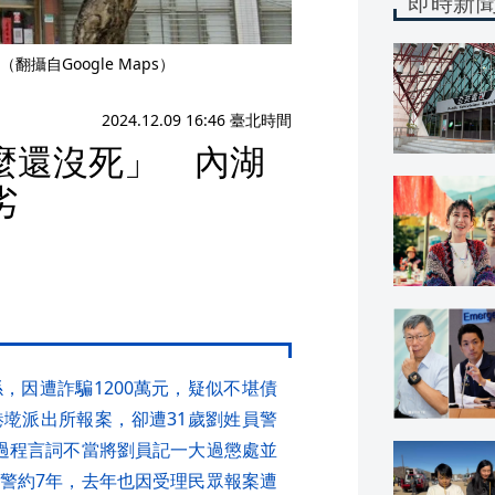
即時新
自Google Maps）
2024.12.09 16:46 臺北時間
麼還沒死」 內湖
劣
，因遭詐騙1200萬元，疑似不堪債
墘派出所報案，卻遭31歲劉姓員警
過程言詞不當將劉員記一大過懲處並
警約7年，去年也因受理民眾報案遭