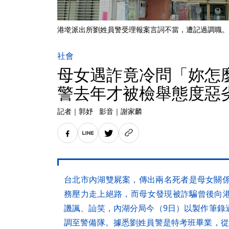
港墘派出所劉姓員警受理報案言詞不當，遭記過調職。（翻攝
社會
母女遇詐竟冷問「妳怎
警去年才被檢舉態度惡
記者
｜
郭妤
影音
｜
謝家麟
台北市內湖雙屍案，傳出兩名死者是母女關係
務壓力走上絕路，而母女發現被詐騙曾後向港
譏諷、訕笑，內湖分局今（9日）以製作筆錄
調至警備隊。據悉劉姓員警是特考班畢業，從