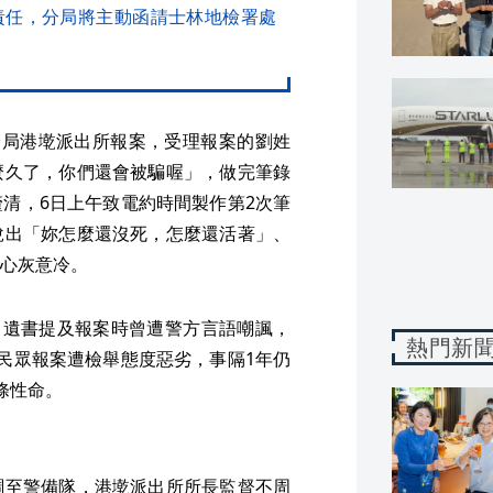
責任，分局將主動函請士林地檢署處
分局港墘派出所報案，受理報案的劉姓
麼久了，你們還會被騙喔」，做完筆錄
清，6日上午致電約時間製作第2次筆
說出「妳怎麼還沒死，怎麼還活著」、
心灰意冷。
，遺書提及報案時曾遭警方言語嘲諷，
熱門新
民眾報案遭檢舉態度惡劣，事隔1年仍
條性命。
調至警備隊，港墘派出所所長監督不周