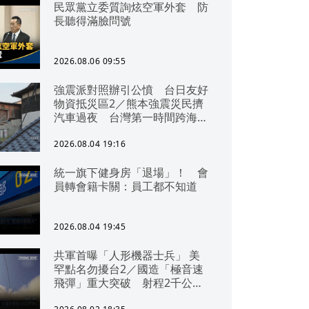
民眾黨立委質詢炫空軍外套 防
長聽得滿臉問號
2026.08.06 09:55
強震派對照辦引公憤 台日友好
物資抵災區2／熊本強震災民擠
汽車過夜 台灣第一時間跨海急
援
2026.08.04 19:16
統一旗下健身房「退場」！ 會
員轉會籍卡關：員工都不知道
2026.08.04 19:45
共軍首曝「人形機器士兵」 美
罕點名勿擾台2／國造「極音速
飛彈」重大突破 射程2千公里
可「直通北京」