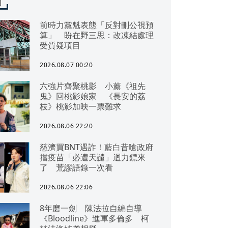
聞
前時力黨魁表態「反對刪公視預
算」 盼在野三思：改凍結處理
受質疑項目
2026.08.07 00:20
六強片齊聚桃影 小薰《祖先
鬼》回桃影娘家 《長安的荔
枝》桃影加映一票難求
2026.08.06 22:20
慈濟買BNT遇詐！藍白昔嗆政府
擋疫苗「必遭天譴」迴力鏢來
了 荒謬語錄一次看
2026.08.06 22:06
8年磨一劍 陳法拉自編自導
《Bloodline》進軍多倫多 柯