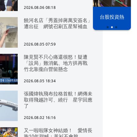
2026.08.06 08:18
以色列 穹頂
台股投資熱
饒河名店「秀蓋掉蔣萬安簽名」
之下
遭出征 網號召刷五星幫補血
2026.08.05 07:59
陳見賢不只心痛還很怒！疑遭
「設局」難消氣、地方拱再戰
竹北靠攏白營留懸念
2026.08.05 18:34
張國煒執飛布拉格首航！網傳未
取得飛越許可、繞行 星宇回應
了
2026.08.02 16:16
又一啦啦隊女神結婚！ 愛情長
跑10年甜喊：黃衫不會脫