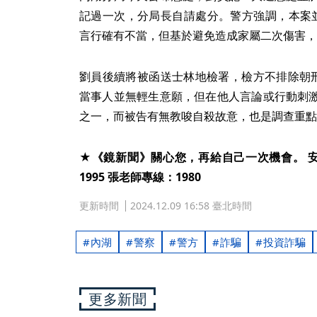
記過一次，分局長自請處分。警方強調，本案
言行確有不當，但基於避免造成家屬二次傷害，
劉員後續將被函送士林地檢署，檢方不排除朝刑
當事人並無輕生意願，但在他人言論或行動刺
之一，而被告有無教唆自殺故意，也是調查重點
★《鏡新聞》關心您，再給自己一次機會。 安心
1995 張老師專線：1980
更新時間
2024.12.09 16:58 臺北時間
內湖
警察
警方
詐騙
投資詐騙
更多新聞