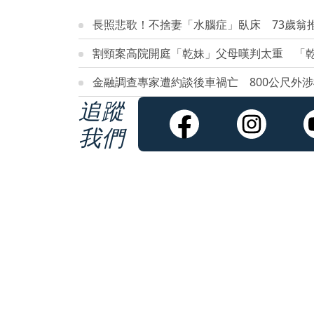
長照悲歌！不捨妻「水腦症」臥床 73歲翁
割頸案高院開庭「乾妹」父母嘆判太重 「
金融調查專家遭約談後車禍亡 800公尺外
追蹤
我們