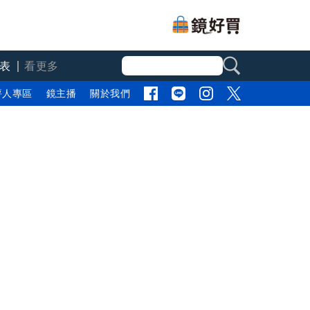
表
看更多
評人專區
鏡主播
關於我們