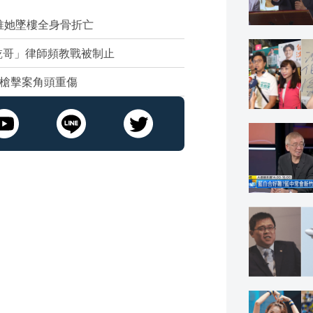
推她墜樓全身骨折亡
乾哥」律師頻教戰被制止
涉槍擊案角頭重傷