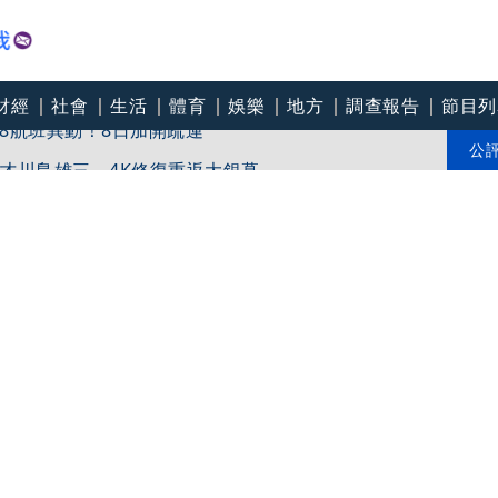
財經
社會
生活
體育
娛樂
地方
調查報告
節目列
8航班異動！8日加開疏運
才川島雄三 4K修復重返大銀幕
公
爽打王識賢「神臉黏飯粒」 喜提「搞笑MVP」