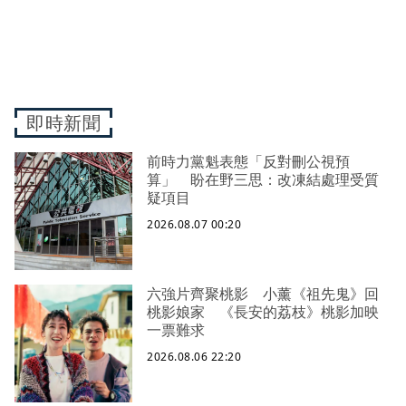
即時新聞
前時力黨魁表態「反對刪公視預
算」 盼在野三思：改凍結處理受質
疑項目
2026.08.07 00:20
六強片齊聚桃影 小薰《祖先鬼》回
桃影娘家 《長安的荔枝》桃影加映
一票難求
2026.08.06 22:20