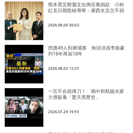
熊本震災鄭麗文自掏百萬捐款 小粉
紅見日期怒槓辱華：廣西水災怎不捐
2026.08.06 09:03
拐賣49人到柬埔寨 角頭演員李振豪
判18年再加18年
2026.08.03 12:25
一言不合就揮刀！ 揭中和弒媳夫家
欠債販毒「驚天黑歷史」
2026.07.29 19:55