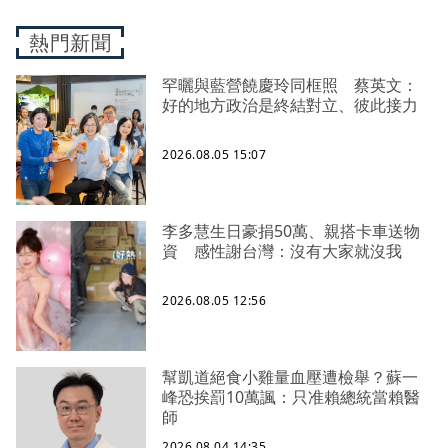
熱門新聞
罕曬與藍營饒慶玲同框照 蔡英文：
好的地方政治是終結對立、彼此接力
2026.08.05 15:07
李多慧生日豪捐50萬、親搭卡車送物
資 感性謝台灣：沒有大家就沒我
2026.08.05 12:56
幫凱道絕食小雞量血壓遭檢舉？蘇一
峰恐挨罰10萬諷：只准賴總統當賴醫
師
2026.08.04 14:35