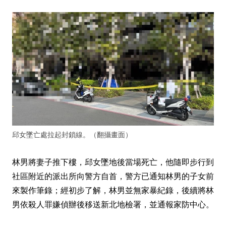
邱女墜亡處拉起封鎖線。（翻攝畫面）
林男將妻子推下樓，邱女墜地後當場死亡，他隨即步行到
社區附近的派出所向警方自首，警方已通知林男的子女前
來製作筆錄；經初步了解，林男並無家暴紀錄，後續將林
男依殺人罪嫌偵辦後移送新北地檢署，並通報家防中心。