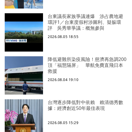
台東議長家族爭議連爆 涉占農地避
環評1／台東度假村涉圖利、疑躲環
評 吳秀華爭議：概無參與
2026.08.05 18:55
降低避難所染疫風險！慈濟再急調200
頂「福慧隔屏」 華航免費直飛日本
救援
2026.08.04 19:10
台灣逐步降低對中依賴 賴清德秀數
據：經濟創近50年最佳表現
2026.08.05 15:29