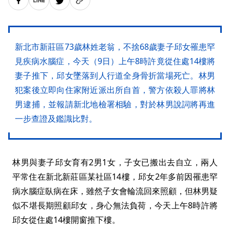
新北市新莊區73歲林姓老翁，不捨68歲妻子邱女罹患罕
見疾病水腦症，今天（9日）上午8時許竟從住處14樓將
妻子推下，邱女墜落到人行道全身骨折當場死亡。林男
犯案後立即向住家附近派出所自首，警方依殺人罪將林
男逮捕，並報請新北地檢署相驗，對於林男說詞將再進
一步查證及鑑識比對。
林男與妻子邱女育有2男1女，子女已搬出去自立，兩人
平常住在新北新莊區某社區14樓，邱女2年多前因罹患罕
病水腦症臥病在床，雖然子女會輪流回來照顧，但林男疑
似不堪長期照顧邱女，身心無法負荷，今天上午8時許將
邱女從住處14樓開窗推下樓。