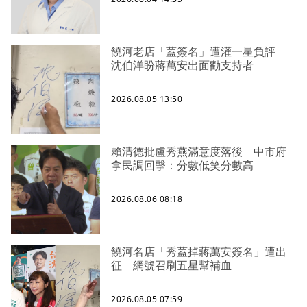
饒河老店「蓋簽名」遭灌一星負評
沈伯洋盼蔣萬安出面勸支持者
2026.08.05 13:50
賴清德批盧秀燕滿意度落後 中市府
拿民調回擊：分數低笑分數高
2026.08.06 08:18
饒河名店「秀蓋掉蔣萬安簽名」遭出
征 網號召刷五星幫補血
2026.08.05 07:59