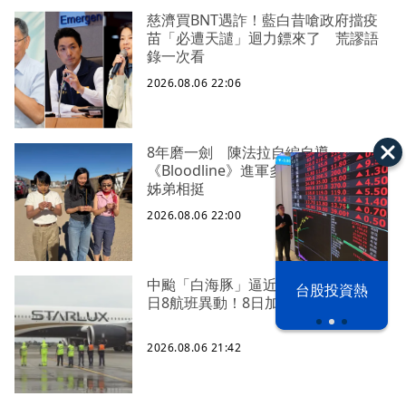
慈濟買BNT遇詐！藍白昔嗆政府擋疫
苗「必遭天譴」迴力鏢來了 荒謬語
錄一次看
2026.08.06 22:06
8年磨一劍 陳法拉自編自導
《Bloodline》進軍多倫多 柯林法洛
姊弟相挺
2026.08.06 22:00
以色列 穹頂
中颱「白海豚」逼近北台灣 星宇台
台股投資熱
之下
日8航班異動！8日加開疏運
2026.08.06 21:42