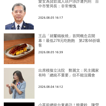
愛女為貸款成人頭戶涉詐遭判刑 台
中市警局長：非常慚愧
2026.08.05 16:17
王品「就饗鐵板燒」首間概念店開
幕！最低278元吃飽飽 第2客66折吸
客
2026.08.05 16:39
出席模擬立法院 鄭麗文：民主國家
有時「總統不重要」但不能沒國會
2026.08.04 14:12
小英前總統台東參訪！饒慶鈴、陳瑩