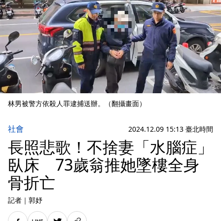
林男被警方依殺人罪逮捕送辦。（翻攝畫面）
社會
2024.12.09 15:13 臺北時間
長照悲歌！不捨妻「水腦症」
臥床 73歲翁推她墜樓全身
骨折亡
記者
｜
郭妤