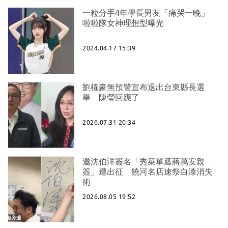
一粒分手4年學長男友「痛哭一晚」
啦啦隊女神理想型曝光
2024.04.17 15:39
劉櫂豪無預警宣布退出台東縣長選
舉 陳瑩回應了
2026.07.31 20:34
邀沈伯洋簽名「秀菜單遮蔣萬安親
簽」遭出征 饒河名店速祭白漆消失
術
2026.08.05 19:52