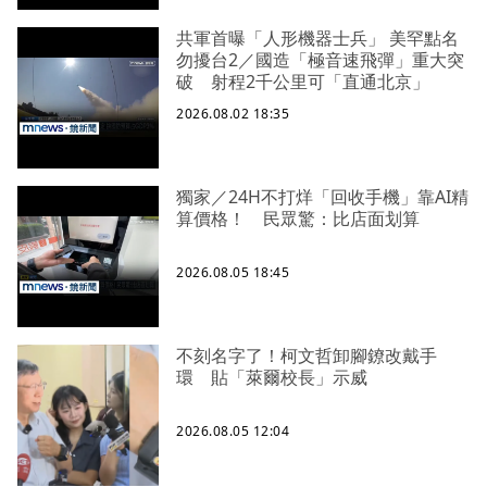
共軍首曝「人形機器士兵」 美罕點名
勿擾台2／國造「極音速飛彈」重大突
破 射程2千公里可「直通北京」
2026.08.02 18:35
獨家／24H不打烊「回收手機」靠AI精
算價格！ 民眾驚：比店面划算
2026.08.05 18:45
不刻名字了！柯文哲卸腳鐐改戴手
環 貼「萊爾校長」示威
2026.08.05 12:04