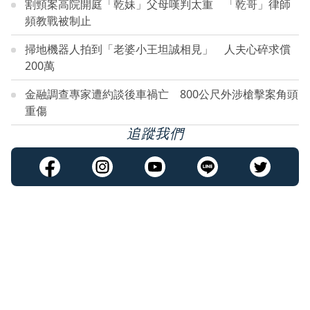
割頸案高院開庭「乾妹」父母嘆判太重 「乾哥」律師
頻教戰被制止
掃地機器人拍到「老婆小王坦誠相見」 人夫心碎求償
200萬
金融調查專家遭約談後車禍亡 800公尺外涉槍擊案角頭
重傷
追蹤我們