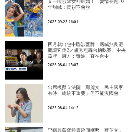
又一啦啦隊女神結婚！ 愛情長跑10
年甜喊：黃衫不會脫
2023.09.28 16:01
四月就出包中聯涉蓋牌 邁喊無良廠
商讓它倒2／盧秀燕轟台糖吃案、中央
蓋牌 府方：毒油一直在台中
2026.08.04 13:07
出席模擬立法院 鄭麗文：民主國家
有時「總統不重要」但不能沒國會
2026.08.04 14:12
罕曬與藍營饒慶玲同框照 蔡英文：