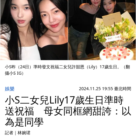
小S昨（24日）準時發文祝福二女兒許韶恩（Lily）17歲生日。（翻
攝小S IG）
娛樂
2024.11.25 19:55 臺北時間
小S二女兒Lily17歲生日準時
送祝福 母女同框網甜誇：以
為是同學
記者
｜
林婉珺