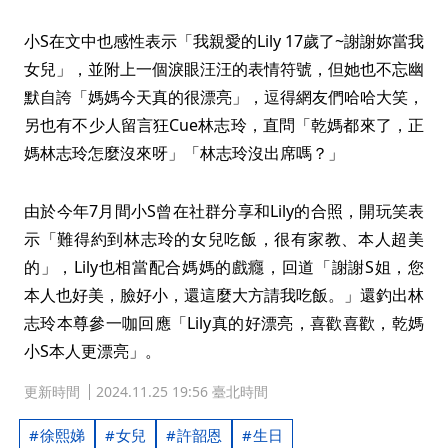
小S在文中也感性表示「我親愛的Lily 17歲了~謝謝妳當我
女兒」，並附上一個淚眼汪汪的表情符號，但她也不忘幽
默自誇「媽媽今天真的很漂亮」，逗得網友們哈哈大笑，
另也有不少人留言狂Cue林志玲，直問「乾媽都來了，正
媽林志玲怎麼沒來呀」「林志玲沒出席嗎？」
由於今年7月間小S曾在社群分享和Lily的合照，開玩笑表
示「難得約到林志玲的女兒吃飯，很有家教、本人超美
的」，Lily也相當配合媽媽的戲癮，回道「謝謝S姐，您
本人也好美，臉好小，還這麼大方請我吃飯。」還釣出林
志玲本尊參一咖回應「Lily真的好漂亮，喜歡喜歡，乾媽
小S本人更漂亮」。
更新時間
2024.11.25 19:56 臺北時間
徐熙娣
女兒
許韶恩
生日