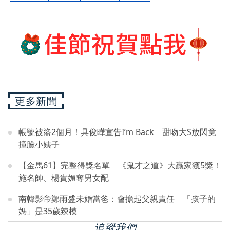
更多新聞
帳號被盜2個月！具俊曄宣告I’m Back 甜吻大S放閃竟
撞臉小姨子
【金馬61】完整得獎名單 《鬼才之道》大贏家獲5獎！
施名帥、楊貴媚奪男女配
南韓影帝鄭雨盛未婚當爸：會擔起父親責任 「孩子的
媽」是35歲辣模
追蹤我們