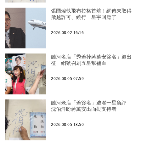
張國煒執飛布拉格首航！網傳未取得
飛越許可、繞行 星宇回應了
2026.08.02 16:16
饒河名店「秀蓋掉蔣萬安簽名」遭出
征 網號召刷五星幫補血
2026.08.05 07:59
饒河老店「蓋簽名」遭灌一星負評
沈伯洋盼蔣萬安出面勸支持者
2026.08.05 13:50