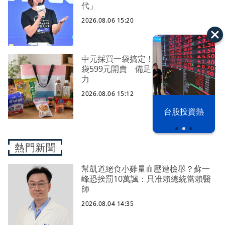
代」
2026.08.06 15:20
中元採買一袋搞定！萊爾富限量普渡
袋599元開賣 備足12款商品祭祀超省
力
2026.08.06 15:12
以色列 穹頂
台股投資熱
之下
熱門新聞
幫凱道絕食小雞量血壓遭檢舉？蘇一
峰恐挨罰10萬諷：只准賴總統當賴醫
師
2026.08.04 14:35