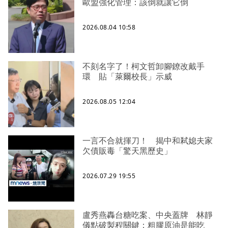
歐盟強化管理：該倒就讓它倒
2026.08.04 10:58
不刻名字了！柯文哲卸腳鐐改戴手
環 貼「萊爾校長」示威
2026.08.05 12:04
一言不合就揮刀！ 揭中和弒媳夫家
欠債販毒「驚天黑歷史」
2026.07.29 19:55
盧秀燕轟台糖吃案、中央蓋牌 林靜
儀點破製程關鍵：粗膠原油是能吃