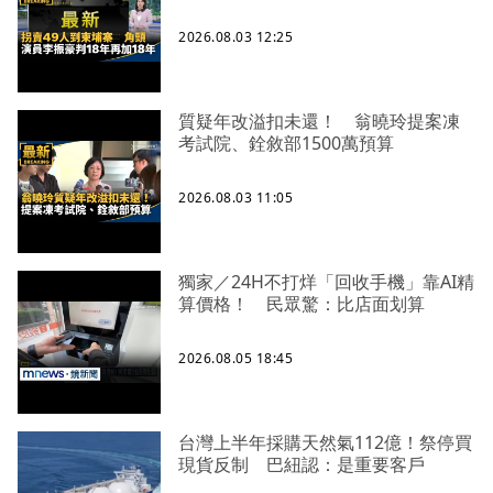
2026.08.03 12:25
質疑年改溢扣未還！ 翁曉玲提案凍
考試院、銓敘部1500萬預算
2026.08.03 11:05
獨家／24H不打烊「回收手機」靠AI精
算價格！ 民眾驚：比店面划算
2026.08.05 18:45
台灣上半年採購天然氣112億！祭停買
現貨反制 巴紐認：是重要客戶