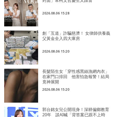
封面」幫柯文哲慶生又踩雷
2026.08.06 15:28
創「互道」詐騙慈濟！ 女律師供養義
父黃金全入四大庫房
2026.08.06 15:20
長髮陌生女「穿性感黑絲漁網內衣」
在家門口排回 他害怕急報警！結局
竟神展開
2026.08.06 15:20
郭台銘女兒公開現身！深耕偏鄉教育
20年 談AI喊「背答案已跟不上時