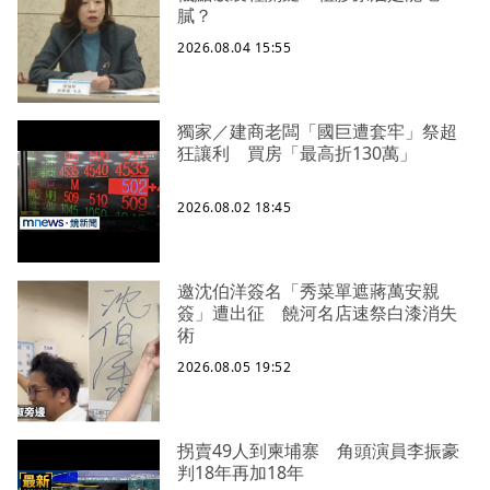
膩？
2026.08.04 15:55
獨家／建商老闆「國巨遭套牢」祭超
狂讓利 買房「最高折130萬」
2026.08.02 18:45
邀沈伯洋簽名「秀菜單遮蔣萬安親
簽」遭出征 饒河名店速祭白漆消失
術
2026.08.05 19:52
拐賣49人到柬埔寨 角頭演員李振豪
判18年再加18年