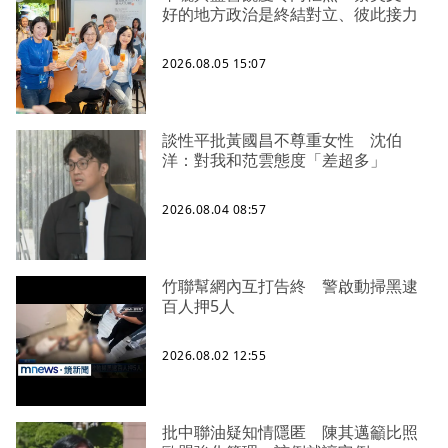
好的地方政治是終結對立、彼此接力
2026.08.05 15:07
談性平批黃國昌不尊重女性 沈伯
洋：對我和范雲態度「差超多」
2026.08.04 08:57
竹聯幫網內互打告終 警啟動掃黑逮
百人押5人
2026.08.02 12:55
批中聯油疑知情隱匿 陳其邁籲比照