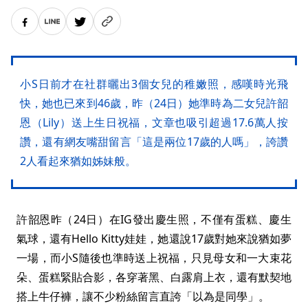
小S日前才在社群曬出3個女兒的稚嫩照，感嘆時光飛
快，她也已來到46歲，昨（24日）她準時為二女兒許韶
恩（Lily）送上生日祝福，文章也吸引超過17.6萬人按
讚，還有網友嘴甜留言「這是兩位17歲的人嗎」，誇讚
2人看起來猶如姊妹般。
許韶恩昨（24日）在IG發出慶生照，不僅有蛋糕、慶生
氣球，還有Hello Kitty娃娃，她還說17歲對她來說猶如夢
一場，而小S隨後也準時送上祝福，只見母女和一大束花
朵、蛋糕緊貼合影，各穿著黑、白露肩上衣，還有默契地
搭上牛仔褲，讓不少粉絲留言直誇「以為是同學」。