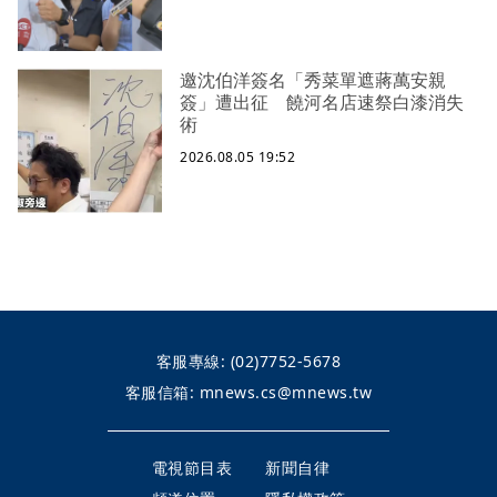
邀沈伯洋簽名「秀菜單遮蔣萬安親
簽」遭出征 饒河名店速祭白漆消失
術
2026.08.05 19:52
客服專線:
(02)7752-5678
客服信箱:
mnews.cs@mnews.tw
電視節目表
新聞自律