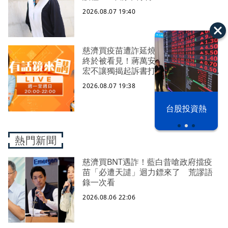
2026.08.07 19:40
慈濟買疫苗遭詐延燒！陳時中嘆真相
終於被看見！蔣萬安翻車又怪中央？
宏不讓獨揭起訴書打臉藍白？柯文哲
生日嚇一大跳忘記腳傷？虐童案再
2026.08.07 19:38
爆！北市府突襲稽查變套招？
漢光42演習
台股投資熱
熱門新聞
慈濟買BNT遇詐！藍白昔嗆政府擋疫
苗「必遭天譴」迴力鏢來了 荒謬語
錄一次看
2026.08.06 22:06