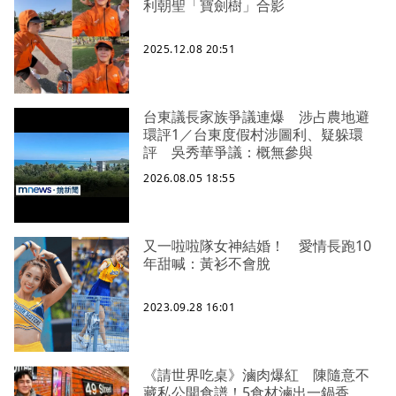
利朝聖「寶劍樹」合影
2025.12.08 20:51
台東議長家族爭議連爆 涉占農地避
環評1／台東度假村涉圖利、疑躲環
評 吳秀華爭議：概無參與
2026.08.05 18:55
又一啦啦隊女神結婚！ 愛情長跑10
年甜喊：黃衫不會脫
2023.09.28 16:01
《請世界吃桌》滷肉爆紅 陳隨意不
藏私公開食譜！5食材滷出一鍋香