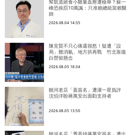
幫凱道絕食小雞量血壓遭檢舉？蘇一
峰恐挨罰10萬諷：只准賴總統當賴醫
師
2026.08.04 14:35
陳見賢不只心痛還很怒！疑遭「設
局」難消氣、地方拱再戰 竹北靠攏
白營留懸念
2026.08.05 18:34
饒河老店「蓋簽名」遭灌一星負評
沈伯洋盼蔣萬安出面勸支持者
2026.08.05 13:50
饒河名店「秀蓋掉蔣萬安簽名」遭出