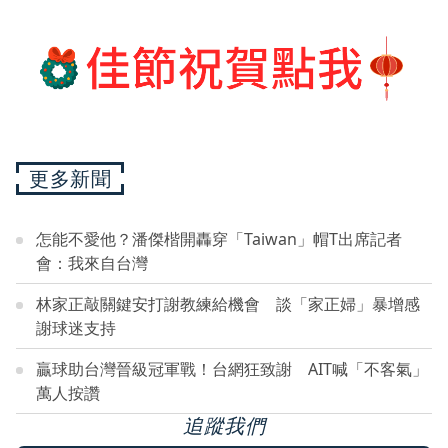
更多新聞
怎能不愛他？潘傑楷開轟穿「Taiwan」帽T出席記者
會：我來自台灣
林家正敲關鍵安打謝教練給機會 談「家正婦」暴增感
謝球迷支持
贏球助台灣晉級冠軍戰！台網狂致謝 AIT喊「不客氣」
萬人按讚
追蹤我們