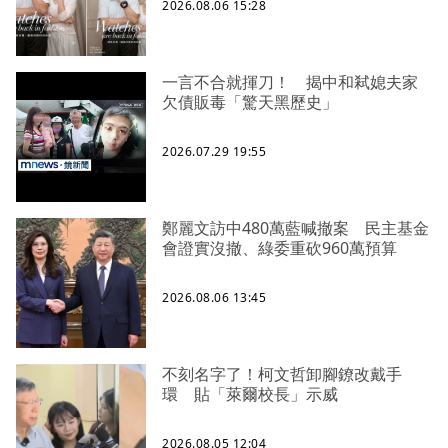
2026.08.06 15:28
一言不合就揮刀！ 揭中和弒媳夫家
欠債販毒「驚天黑歷史」
2026.07.29 19:55
鄭麗文訪中480萬藍喊撤案 民主基金
會證實沒撤、綠委重砍960萬預算
2026.08.06 13:45
不刻名字了！柯文哲卸腳鐐改戴手
環 貼「萊爾校長」示威
2026.08.05 12:04