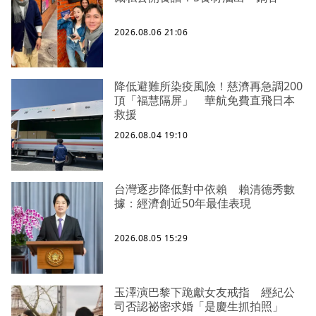
2026.08.06 21:06
降低避難所染疫風險！慈濟再急調200
頂「福慧隔屏」 華航免費直飛日本
救援
2026.08.04 19:10
台灣逐步降低對中依賴 賴清德秀數
據：經濟創近50年最佳表現
2026.08.05 15:29
玉澤演巴黎下跪獻女友戒指 經紀公
司否認祕密求婚「是慶生抓拍照」