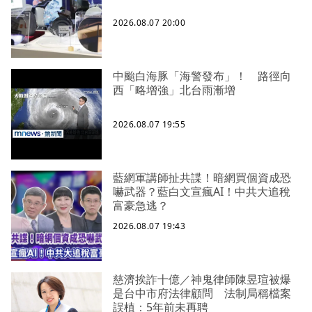
2026.08.07 20:00
中颱白海豚「海警發布」！ 路徑向
西「略增強」北台雨漸增
2026.08.07 19:55
藍網軍講師扯共諜！暗網買個資成恐
嚇武器？藍白文宣瘋AI！中共大追稅
富豪急逃？
2026.08.07 19:43
慈濟挨詐十億／神鬼律師陳昱瑄被爆
是台中市府法律顧問 法制局稱檔案
誤植：5年前未再聘