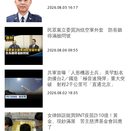
2026.08.05 16:17
民眾黨立委質詢炫空軍外套 防長聽
得滿臉問號
2026.08.06 09:55
共軍首曝「人形機器士兵」 美罕點名
勿擾台2／國造「極音速飛彈」重大突
破 射程2千公里可「直通北京」
2026.08.02 18:35
女律師誆能買BNT疫苗詐10億！黃
金、現鈔滿屋 苦主慈濟基金會回應
了