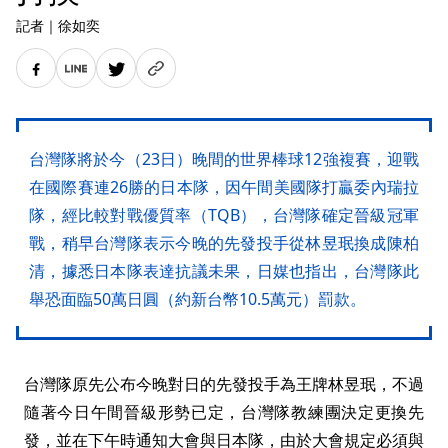
記者
｜
徐如奕
台灣隊將於今（23日）晚間的世界棒球12強複賽，迎戰
在國際賽連26勝的日本隊，因午間美國隊打贏委內瑞拉
隊，經比較對戰優質率（TQB），台灣隊確定晉級冠軍
戰，稍早台灣隊表示今晚的先發投手從林昱珉換成陳柏
清，據悉日本隊表達抗議未果，日媒也指出，台灣隊此
舉恐面臨50萬日圓（約新台幣10.5萬元）罰款。
台灣隊原先公布今晚對日的先發投手為王牌林昱珉，不過
隨著今日午間晉級形勢已定，台灣隊教練團決定更換先
發，並在下午時通知大會與日本隊，由於大會規定必須與