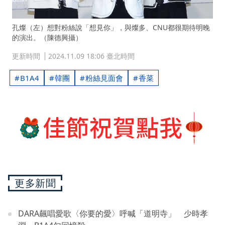
孔燦（左）想對粉絲說「想見你」，與燦多、CNU都很期待明晚
的演出。（陳德興攝）
更新時間
2024.11.09 18:06 臺北時間
B1A4
韓團
粉絲見面會
香菜
更多新聞
DARA飆唱愛歌〈你要的愛〉呼喊「道明寺」 少時孝