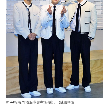
B1A4相隔7年在台舉辦專場演出。（陳德興攝）