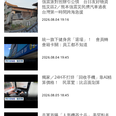
強震派對照辦引公憤 台日友好物資
抵災區2／熊本強震災民擠汽車過夜
台灣第一時間跨海急援
2026.08.04 19:16
統一旗下健身房「退場」！ 會員轉
會籍卡關：員工都不知道
2026.08.04 19:45
獨家／24H不打烊「回收手機」靠AI精
算價格！ 民眾驚：比店面划算
2026.08.05 18:45
共軍首曝「人形機器士兵」 美罕點名