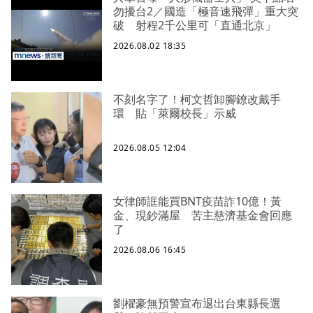
勿擾台2／國造「極音速飛彈」重大突
破 射程2千公里可「直通北京」
2026.08.02 18:35
不刻名字了！柯文哲卸腳鐐改戴手
環 貼「萊爾校長」示威
2026.08.05 12:04
女律師誆能買BNT疫苗詐10億！黃
金、現鈔滿屋 苦主慈濟基金會回應
了
2026.08.06 16:45
劉櫂豪無預警宣布退出台東縣長選