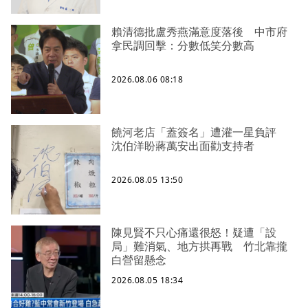
賴清德批盧秀燕滿意度落後 中市府
拿民調回擊：分數低笑分數高
2026.08.06 08:18
饒河老店「蓋簽名」遭灌一星負評
沈伯洋盼蔣萬安出面勸支持者
2026.08.05 13:50
陳見賢不只心痛還很怒！疑遭「設
局」難消氣、地方拱再戰 竹北靠攏
白營留懸念
2026.08.05 18:34