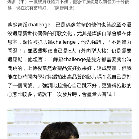
燦多（中）一度被質疑體力不佳，他急忙強調是以前體力十分優
越，現在沒有當時好。（陳德興攝）
聊起舞蹈challenge，已是偶像前輩的他們也笑說至今還
沒適應新世代偶像的打歌文化，尤其是燦多自曝會躲在休
息室，深怕被抓去跳challenge，他先強調，「不是體力
問題！」並透露即便自己是E人（外向型人格）仍是需要
適應期，他坦言：「舞蹈challenge是雙方都需要騰出時
間跳的，上傳後當然希望品質好效果好，達成雙贏，但我
能在短時間內學好舞蹈拍出高品質的影片嗎？我自己是打
了一個問號。」強調比起擔心自己跳不好，更覺得抱歉的
心態比較多，還說下一次發片時，會盡量去嘗試！