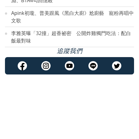
淵、B1A4勾回憶殺
Apink初瓏、普美跟風《黑白大廚》尬廚藝 寵粉再唱中
文歌
李雅英曝「32撞」超香祕密 公開炸雞獨門吃法：配白
飯最對味
追蹤我們