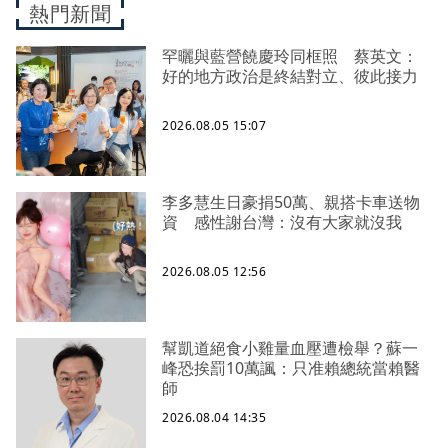
熱門新聞
罕曬與藍營饒慶玲同框照 蔡英文：
好的地方政治是終結對立、彼此接力
2026.08.05 15:07
李多慧生日豪捐50萬、親搭卡車送物
資 感性謝台灣：沒有大家就沒我
2026.08.05 12:56
幫凱道絕食小雞量血壓遭檢舉？蘇一
峰恐挨罰10萬諷：只准賴總統當賴醫
師
2026.08.04 14:35