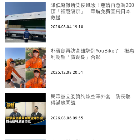
降低避難所染疫風險！慈濟再急調200
頂「福慧隔屏」 華航免費直飛日本
救援
2026.08.04 19:10
朴寶劍再訪高雄騎到YouBike了 揪惠
利朝聖「寶劍樹」合影
2025.12.08 20:51
民眾黨立委質詢炫空軍外套 防長聽
得滿臉問號
2026.08.06 09:55