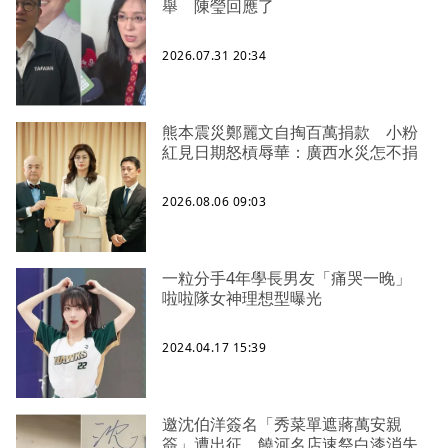
舉 陳瑩回應了
2026.07.31 20:34
熊本震災鄭麗文自掏百萬捐款 小粉
紅見日期怒槓辱華：廣西水災怎不捐
2026.08.06 09:03
一粒分手4年學長男友「痛哭一晚」
啦啦隊女神理想型曝光
2024.04.17 15:39
邀沈伯洋簽名「秀菜單遮蔣萬安親
簽」遭出征 饒河名店速祭白漆消失