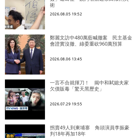
術
2026.08.05 19:52
鄭麗文訪中480萬藍喊撤案 民主基金
會證實沒撤、綠委重砍960萬預算
2026.08.06 13:45
一言不合就揮刀！ 揭中和弒媳夫家
欠債販毒「驚天黑歷史」
2026.07.29 19:55
拐賣49人到柬埔寨 角頭演員李振豪
判18年再加18年