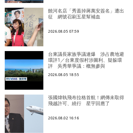
饒河名店「秀蓋掉蔣萬安簽名」遭出
征 網號召刷五星幫補血
2026.08.05 07:59
台東議長家族爭議連爆 涉占農地避
環評1／台東度假村涉圖利、疑躲環
評 吳秀華爭議：概無參與
2026.08.05 18:55
張國煒執飛布拉格首航！網傳未取得
飛越許可、繞行 星宇回應了
2026.08.02 16:16