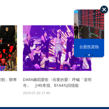
漢光42演習
台股投資熱
體育館」辦專
DARA飆唱愛歌〈你要的愛〉呼喊「道明
寺」 少時孝淵、B1A4勾回憶殺
2024.07.20 21:40