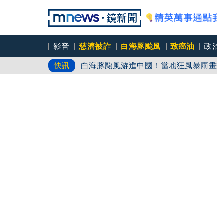
影音
慈濟被詐
白海豚颱風
致癌油
政
最新！白海豚17:30登陸中國浙江 
快訊
白海豚颱風游進中國！當地狂風暴雨畫
蔣、柯轟綠擋疫苗！ 醫師酸：嘴喊要