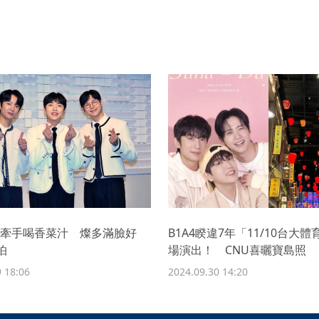
被拱牽手喝香菜汁 燦多滿臉好
B1A4睽違7年「11/10台大
怕
場演出！ CNU喜曬寶島照
 18:06
2024.09.30 14:20