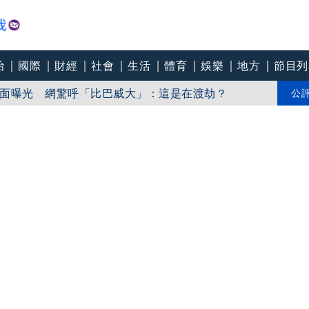
治
國際
財經
社會
生活
體育
娛樂
地方
節目列
強度持續減弱
面曝光 網驚呼「比巴威大」：這是在渡劫？
公
打中國疫苗、卻搶打AZ