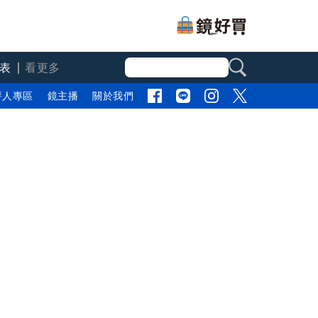
表
看更多
評人專區
鏡主播
關於我們