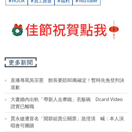
HOOK
員工旅遊
福利
YouTuber
更多新聞
直播辱罵吳宗憲 館長要賠80萬確定！暫時先免登判決
道歉
大書婚內出軌「帶新人去摩鐵」丟飯碗 Dcard Video
證實已離職
賈永婕遭冒名「開群組賣公關票」急澄清 喊：本人演
唱會可團購