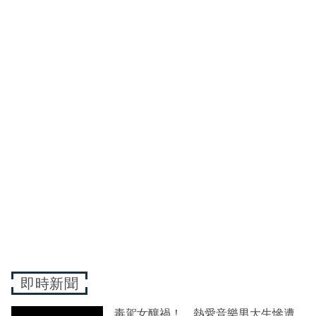
即時新聞
毒駕女釀禍！ 熱愛音樂男大生慘遭