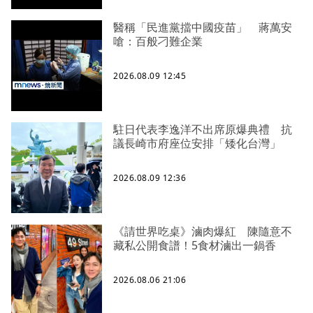
醫稱「民進黨擋中國疫苗」 蔣萬安
嗆：百般刁難企業
2026.08.09 12:45
駐日代表李逸洋不出席原爆典禮 抗
議長崎市府座位安排「矮化台灣」
2026.08.09 12:36
《請世界吃桌》滷肉爆紅 陳隨意不
藏私公開食譜！5食材滷出一鍋香
2026.08.06 21:06