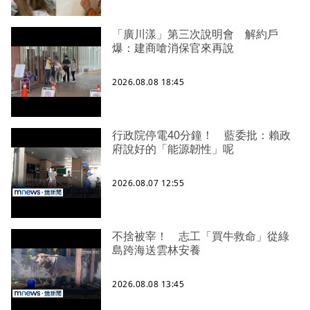
「廣川漾」第三次說明會 解約戶
爆：建商嗆消保官來再說
2026.08.08 18:45
行政院停電40分鐘！ 藍委批：賴政
府說好的「能源韌性」呢
2026.08.07 12:55
不捨被宰！ 志工「買牛救命」從綠
島跨海送雲林安養
2026.08.08 13:45