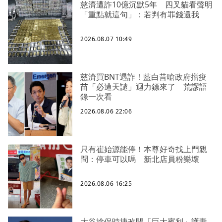
慈濟遭詐10億沉默5年 四叉貓看聲明
「重點就這句」：若判有罪錢還我
2026.08.07 10:49
慈濟買BNT遇詐！藍白昔嗆政府擋疫
苗「必遭天譴」迴力鏢來了 荒謬語
錄一次看
2026.08.06 22:06
只有崔始源能停！本尊好奇找上門親
問：停車可以嗎 新北店員粉樂壞
2026.08.06 16:25
大谷捨保時捷改開「巨大賓利」護妻