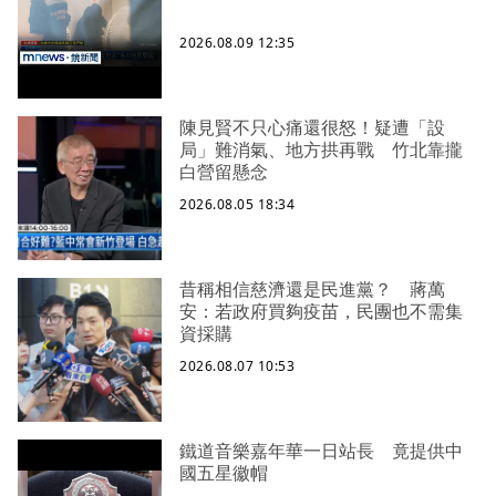
2026.08.09 12:35
陳見賢不只心痛還很怒！疑遭「設
局」難消氣、地方拱再戰 竹北靠攏
白營留懸念
2026.08.05 18:34
昔稱相信慈濟還是民進黨？ 蔣萬
安：若政府買夠疫苗，民團也不需集
資採購
2026.08.07 10:53
鐵道音樂嘉年華一日站長 竟提供中
國五星徽帽