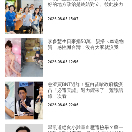
好的地方政治是終結對立、彼此接力
2026.08.05 15:07
李多慧生日豪捐50萬、親搭卡車送物
資 感性謝台灣：沒有大家就沒我
2026.08.05 12:56
慈濟買BNT遇詐！藍白昔嗆政府擋疫
苗「必遭天譴」迴力鏢來了 荒謬語
錄一次看
2026.08.06 22:06
幫凱道絕食小雞量血壓遭檢舉？蘇一