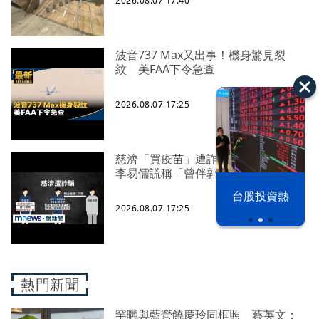
2026.08.07 17:40
波音737 Max又出事！機身驚見裂
紋 美FAA下令急查
2026.08.07 17:25
慈濟「買疫苗」遭詐10.6億！ 主嫌
李易儒謊稱「曾伴郭台銘赴德談判」
漢光42演習
台股投資熱
2026.08.07 17:25
熱門新聞
罕曬與藍營饒慶玲同框照 蔡英文：