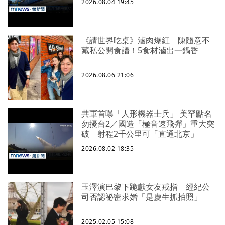
2026.08.04 19:45
《請世界吃桌》滷肉爆紅 陳隨意不
藏私公開食譜！5食材滷出一鍋香
2026.08.06 21:06
共軍首曝「人形機器士兵」 美罕點名
勿擾台2／國造「極音速飛彈」重大突
破 射程2千公里可「直通北京」
2026.08.02 18:35
玉澤演巴黎下跪獻女友戒指 經紀公
司否認祕密求婚「是慶生抓拍照」
2025.02.05 15:08