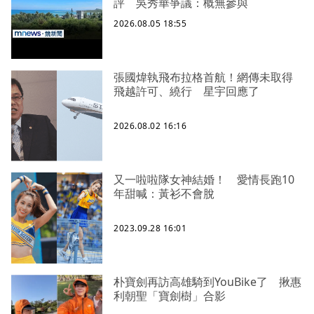
評 吳秀華爭議：概無參與
2026.08.05 18:55
張國煒執飛布拉格首航！網傳未取得
飛越許可、繞行 星宇回應了
2026.08.02 16:16
又一啦啦隊女神結婚！ 愛情長跑10
年甜喊：黃衫不會脫
2023.09.28 16:01
朴寶劍再訪高雄騎到YouBike了 揪惠
利朝聖「寶劍樹」合影