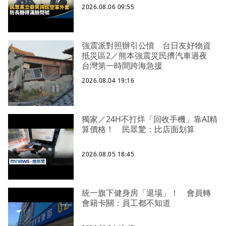
2026.08.06 09:55
強震派對照辦引公憤 台日友好物資
抵災區2／熊本強震災民擠汽車過夜
台灣第一時間跨海急援
2026.08.04 19:16
獨家／24H不打烊「回收手機」靠AI精
算價格！ 民眾驚：比店面划算
2026.08.05 18:45
統一旗下健身房「退場」！ 會員轉
會籍卡關：員工都不知道