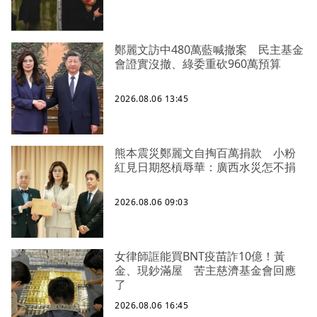
鄭麗文訪中480萬藍喊撤案 民主基金
會證實沒撤、綠委重砍960萬預算
2026.08.06 13:45
熊本震災鄭麗文自掏百萬捐款 小粉
紅見日期怒槓辱華：廣西水災怎不捐
2026.08.06 09:03
女律師誆能買BNT疫苗詐10億！黃
金、現鈔滿屋 苦主慈濟基金會回應
了
2026.08.06 16:45