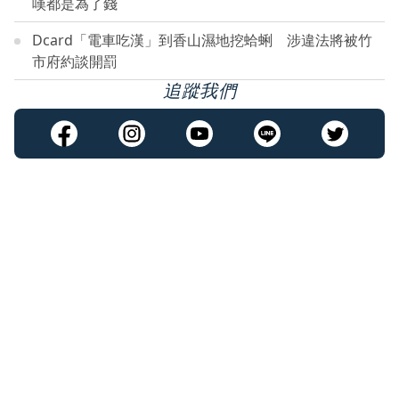
嘆都是為了錢
Dcard「電車吃漢」到香山濕地挖蛤蜊 涉違法將被竹
市府約談開罰
追蹤我們