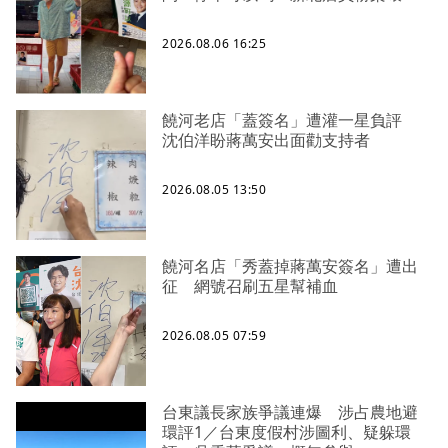
2026.08.06 16:25
饒河老店「蓋簽名」遭灌一星負評
沈伯洋盼蔣萬安出面勸支持者
2026.08.05 13:50
饒河名店「秀蓋掉蔣萬安簽名」遭出
征 網號召刷五星幫補血
2026.08.05 07:59
台東議長家族爭議連爆 涉占農地避
環評1／台東度假村涉圖利、疑躲環