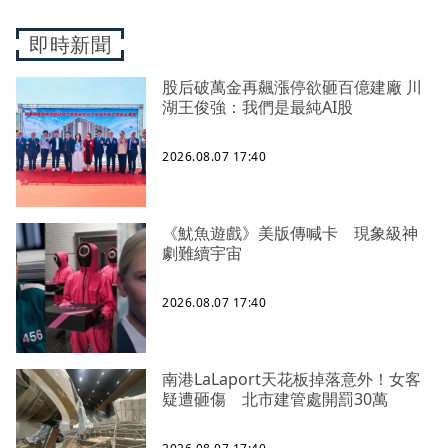
即時新聞
股后破萬金再飆漲停欲砸百億建廠 川
湖王俊強：我們是最純AI股
2026.08.07 17:40
《魷魚遊戲》美版傳喊卡 現象級神
劇難續宇宙
2026.08.07 17:40
南港LaLaport天花板掉落意外！女客
疑遭砸傷 北市建管處開罰30萬