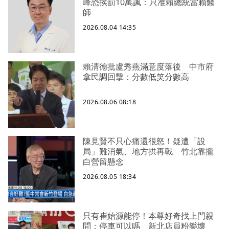
峰恐挨罰10萬諷：只准賴總統當賴醫
師
2026.08.04 14:35
賴清德批盧秀燕滿意度落後 中市府
拿民調回擊：分數低笑分數高
2026.08.06 08:18
陳見賢不只心痛還很怒！疑遭「設
局」難消氣、地方拱再戰 竹北靠攏
白營留懸念
2026.08.05 18:34
只有崔始源能停！本尊好奇找上門親
問：停車可以嗎 新北店員粉樂壞