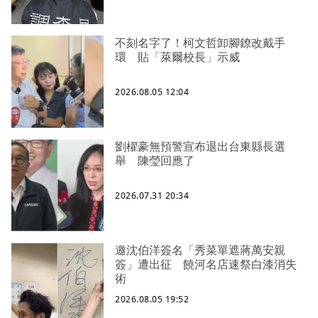
不刻名字了！柯文哲卸腳鐐改戴手
環 貼「萊爾校長」示威
2026.08.05 12:04
劉櫂豪無預警宣布退出台東縣長選
舉 陳瑩回應了
2026.07.31 20:34
邀沈伯洋簽名「秀菜單遮蔣萬安親
簽」遭出征 饒河名店速祭白漆消失
術
2026.08.05 19:52