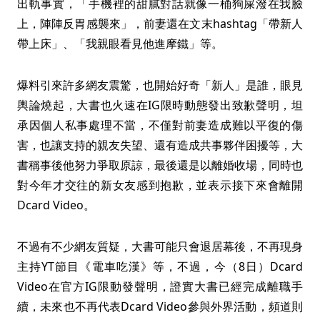
出軌事實，「手機裡的甜膩對話就像一桶狗屎潑在我臉
上，陣陣反胃感襲來」，前妻還在文末hashtag「帶新人
帶上床」、「我親眼看見他進摩鐵」等。
爆料引來許多網友震驚，也開始好奇「新人」是誰，眼見
輿論燒起，大書也火速在IG限時動態發出致歉聲明，坦
承因個人私事處理不當，不僅對前妻造成難以平復的傷
害，也讓支持的親友失望、還有造成共事夥伴困擾等，大
書稱事後他努力爭取原諒，最後還是以離婚收場，同時也
對今年才交往的新女友感到抱歉，並表示接下來會離開
Dcard Video。
不過有不少網友質疑，大書可能只會退居幕後，不再現身
主持YT節目《電車吃漢》等，不過，今（8日）Dcard
Video在官方IG限動發聲明，證實大書已經完成離職手
續，未來也不再代表Dcard Video參與外界活動，頻道則