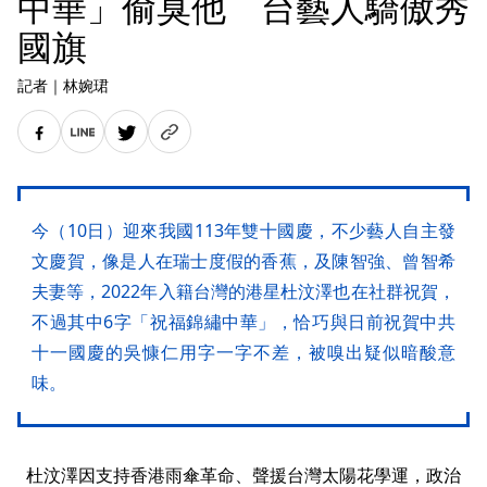
中華」偷臭他 台藝人驕傲秀
國旗
記者
｜
林婉珺
今（10日）迎來我國113年雙十國慶，不少藝人自主發
文慶賀，像是人在瑞士度假的香蕉，及陳智強、曾智希
夫妻等，2022年入籍台灣的港星杜汶澤也在社群祝賀，
不過其中6字「祝福錦繡中華」，恰巧與日前祝賀中共
十一國慶的吳慷仁用字一字不差，被嗅出疑似暗酸意
味。
杜汶澤因支持香港雨傘革命、聲援台灣太陽花學運，政治