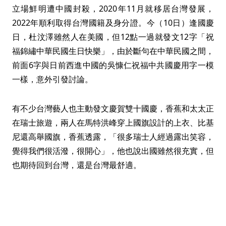
立場鮮明遭中國封殺，2020年11月就移居台灣發展，
2022年順利取得台灣國籍及身分證。今（10日）逢國慶
日，杜汶澤雖然人在美國，但12點一過就發文12字「祝
福錦繡中華民國生日快樂」，由於斷句在中華民國之間，
前面6字與日前西進中國的吳慷仁祝福中共國慶用字一模
一樣，意外引發討論。
有不少台灣藝人也主動發文慶賀雙十國慶，香蕉和太太正
在瑞士旅遊，兩人在馬特洪峰穿上國旗設計的上衣、比基
尼還高舉國旗，香蕉透露，「很多瑞士人經過露出笑容，
覺得我們很活潑，很開心」，他也說出國雖然很充實，但
也期待回到台灣，還是台灣最舒適。