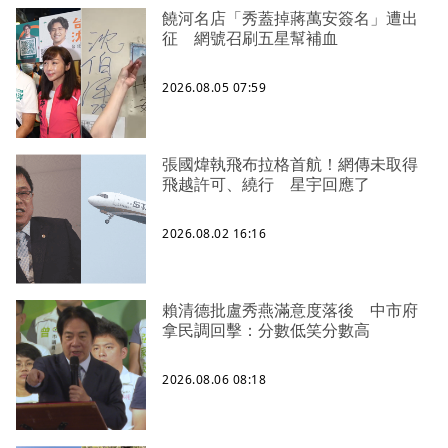
饒河名店「秀蓋掉蔣萬安簽名」遭出
征 網號召刷五星幫補血
2026.08.05 07:59
張國煒執飛布拉格首航！網傳未取得
飛越許可、繞行 星宇回應了
2026.08.02 16:16
賴清德批盧秀燕滿意度落後 中市府
拿民調回擊：分數低笑分數高
2026.08.06 08:18