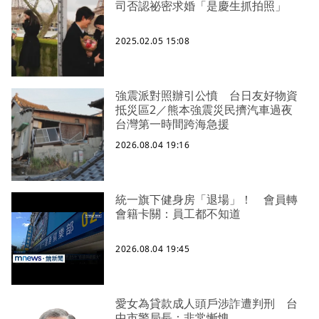
司否認祕密求婚「是慶生抓拍照」
2025.02.05 15:08
強震派對照辦引公憤 台日友好物資
抵災區2／熊本強震災民擠汽車過夜
台灣第一時間跨海急援
2026.08.04 19:16
統一旗下健身房「退場」！ 會員轉
會籍卡關：員工都不知道
2026.08.04 19:45
愛女為貸款成人頭戶涉詐遭判刑 台
中市警局長：非常慚愧