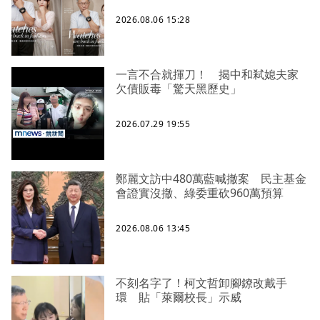
2026.08.06 15:28
一言不合就揮刀！ 揭中和弒媳夫家
欠債販毒「驚天黑歷史」
2026.07.29 19:55
鄭麗文訪中480萬藍喊撤案 民主基金
會證實沒撤、綠委重砍960萬預算
2026.08.06 13:45
不刻名字了！柯文哲卸腳鐐改戴手
環 貼「萊爾校長」示威