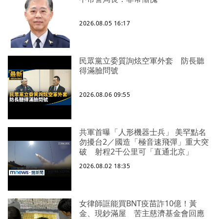
2026.08.05 16:17
民眾黨立委質詢炫空軍外套 防長聽
得滿臉問號
2026.08.06 09:55
共軍首曝「人形機器士兵」 美罕點名
勿擾台2／國造「極音速飛彈」重大突
破 射程2千公里可「直通北京」
2026.08.02 18:35
女律師誆能買BNT疫苗詐10億！黃
金、現鈔滿屋 苦主慈濟基金會回應