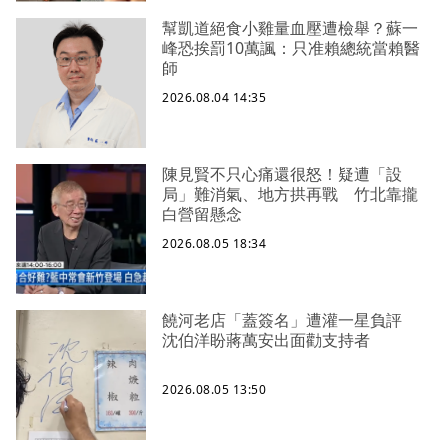
幫凱道絕食小雞量血壓遭檢舉？蘇一
峰恐挨罰10萬諷：只准賴總統當賴醫
師
2026.08.04 14:35
陳見賢不只心痛還很怒！疑遭「設
局」難消氣、地方拱再戰 竹北靠攏
白營留懸念
2026.08.05 18:34
饒河老店「蓋簽名」遭灌一星負評
沈伯洋盼蔣萬安出面勸支持者
2026.08.05 13:50