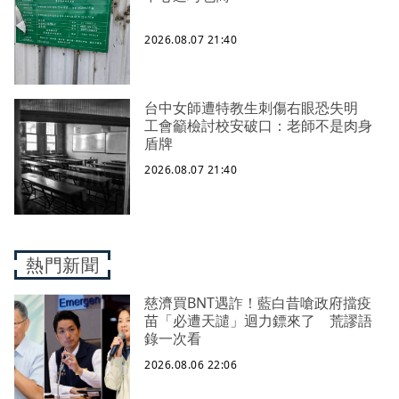
2026.08.07 21:40
台中女師遭特教生刺傷右眼恐失明
工會籲檢討校安破口：老師不是肉身
盾牌
2026.08.07 21:40
熱門新聞
慈濟買BNT遇詐！藍白昔嗆政府擋疫
苗「必遭天譴」迴力鏢來了 荒謬語
錄一次看
2026.08.06 22:06