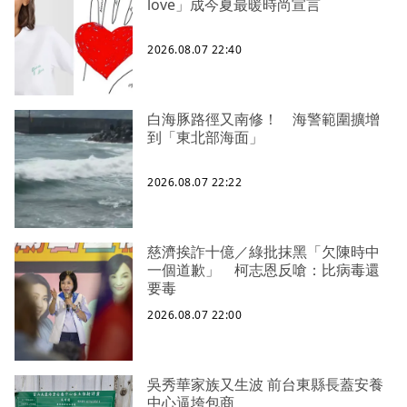
love」成今夏最暖時尚宣言
2026.08.07 22:40
白海豚路徑又南修！ 海警範圍擴增
到「東北部海面」
2026.08.07 22:22
慈濟挨詐十億／綠批抹黑「欠陳時中
一個道歉」 柯志恩反嗆：比病毒還
要毒
2026.08.07 22:00
吳秀華家族又生波 前台東縣長蓋安養
中心逼垮包商