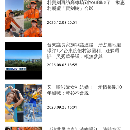
朴寶劍再訪高雄騎到YouBike了 揪惠
利朝聖「寶劍樹」合影
2025.12.08 20:51
台東議長家族爭議連爆 涉占農地避
環評1／台東度假村涉圖利、疑躲環
評 吳秀華爭議：概無參與
2026.08.05 18:55
又一啦啦隊女神結婚！ 愛情長跑10
年甜喊：黃衫不會脫
2023.09.28 16:01
《請世界吃桌》滷肉爆紅 陳隨意不