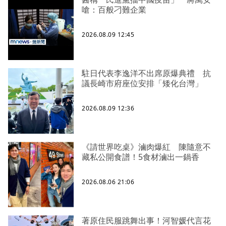
嗆：百般刁難企業
2026.08.09 12:45
駐日代表李逸洋不出席原爆典禮 抗
議長崎市府座位安排「矮化台灣」
2026.08.09 12:36
《請世界吃桌》滷肉爆紅 陳隨意不
藏私公開食譜！5食材滷出一鍋香
2026.08.06 21:06
著原住民服跳舞出事！河智媛代言花