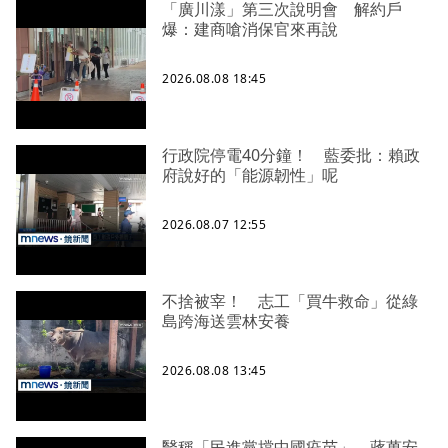
「廣川漾」第三次說明會 解約戶
爆：建商嗆消保官來再說
2026.08.08 18:45
行政院停電40分鐘！ 藍委批：賴政
府說好的「能源韌性」呢
2026.08.07 12:55
不捨被宰！ 志工「買牛救命」從綠
島跨海送雲林安養
2026.08.08 13:45
醫稱「民進黨擋中國疫苗」 蔣萬安