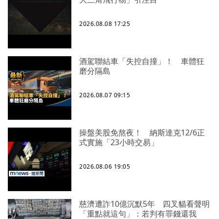
2026.08.08 17:25
酒駕聯結車「失控自撞」！ 車體狂
磨分隔島
2026.08.07 09:15
操盤美股免熬夜！ 納斯達克12/6正
式實施「23小時交易」
2026.08.06 19:05
慈濟遭詐10億沉默5年 四叉貓看聲明
「重點就這句」：若判有罪錢還我