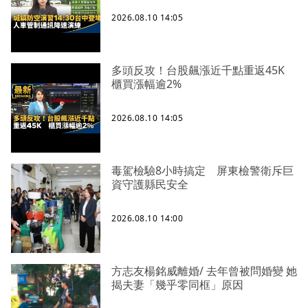
2026.08.10 14:05
多頭反攻！台股飆漲近千點重返45K
櫃買漲幅逾2%
2026.08.10 14:05
毒駕檢驗8小時搞定 屏東檢警衛斥巨
資守護縣民安全
2026.08.10 14:00
方志友楊銘威離婚/ 去年曾被問婚變 她
揭夫妻「幾乎零同框」原因