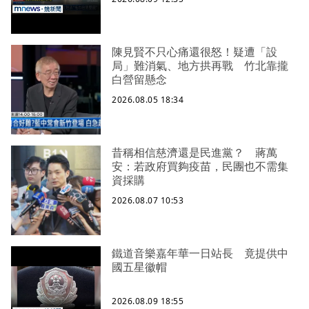
陳見賢不只心痛還很怒！疑遭「設
局」難消氣、地方拱再戰 竹北靠攏
白營留懸念
2026.08.05 18:34
昔稱相信慈濟還是民進黨？ 蔣萬
安：若政府買夠疫苗，民團也不需集
資採購
2026.08.07 10:53
鐵道音樂嘉年華一日站長 竟提供中
國五星徽帽
2026.08.09 18:55