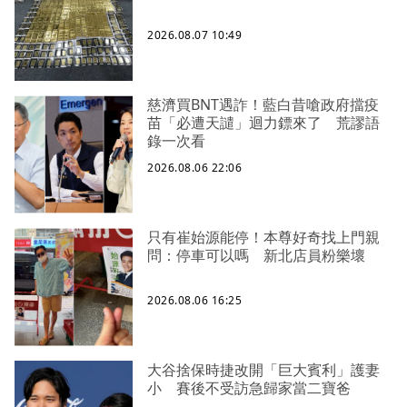
2026.08.07 10:49
慈濟買BNT遇詐！藍白昔嗆政府擋疫
苗「必遭天譴」迴力鏢來了 荒謬語
錄一次看
2026.08.06 22:06
只有崔始源能停！本尊好奇找上門親
問：停車可以嗎 新北店員粉樂壞
2026.08.06 16:25
大谷捨保時捷改開「巨大賓利」護妻
小 賽後不受訪急歸家當二寶爸