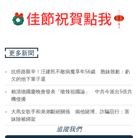
更多新聞
抗癌路艱辛！汪建民不敵病魔享年56歲 胞妹致歉：虧
欠的他下輩子還
賴清德國慶晚會發表「嗆辣祖國論」 中共今派出5倍共
機侵擾
大馬女歌手和弟弟斷絕關係 揭他賭博、詐騙惡行：害
妹險被綁架
追蹤我們