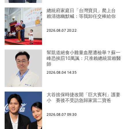
總統府家庭日「台灣寶貝」爬上台
賴清德幽默喊：等我卸任交棒給你
2026.08.07 20:22
幫凱道絕食小雞量血壓遭檢舉？蘇一
峰恐挨罰10萬諷：只准賴總統當賴醫
師
2026.08.04 14:35
大谷捨保時捷改開「巨大賓利」護妻
小 賽後不受訪急歸家當二寶爸
2026.08.07 09:30