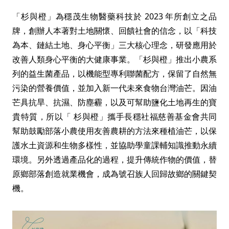
「杉與橙」為穩茂生物醫藥科技於 2023 年所創立之品
牌，創辦人本著對土地關懷、回饋社會的信念，以「科技
為本、鏈結土地、身心平衡」三大核心理念，研發應用於
改善人類身心平衡的大健康事業。「杉與橙」推出小農系
列的益生菌產品，以機能型專利聯菌配方，保留了自然無
污染的營養價值，並加入新一代未來食物台灣油芒。因油
芒具抗旱、抗濕、防塵霾，以及可幫助鹽化土地再生的寶
貴特質，所以「 杉與橙」攜手長穩社福慈善基金會共同
幫助鼓勵部落小農使用友善農耕的方法來種植油芒，以保
護水土資源和生物多樣性，並協助學童課輔知識推動永續
環境。另外透過產品化的過程，提升傳統作物的價值，替
原鄉部落創造就業機會，成為號召族人回歸故鄉的關鍵契
機。