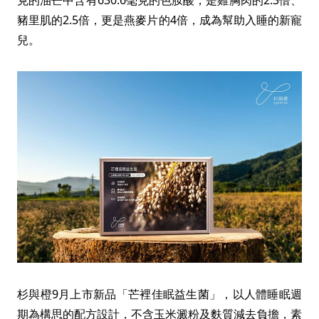
克的油芒中含有630.6毫克的色胺酸，是雞胸肉的2.3倍、
豬里肌的2.5倍，更是燕麥片的4倍，成為幫助入睡的新寵
兒。
杉與橙9月上市新品「芒裡佳眠益生菌」，以人體睡眠週
期為構思的配方設計，不含玉米澱粉及麩質減去負擔，素