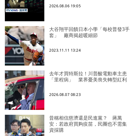
2026.08.06 19:05
大谷翔平回饋日本小學「每校普發3手
套」 廠商揭超暖細節
2023.11.11 13:24
去年才買特斯拉！川普酸電動車主患
「里程病」 業界憂美喪失轉型紅利
2026.08.07 08:23
昔稱相信慈濟還是民進黨？ 蔣萬
安：若政府買夠疫苗，民團也不需集
資採購