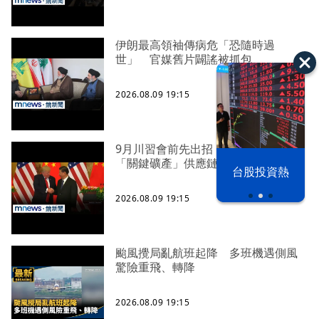
伊朗最高領袖傳病危「恐隨時過
世」 官媒舊片闢謠被抓包
2026.08.09 19:15
9月川習會前先出招！ 美國鉅額投資
「關鍵礦產」供應鏈
漢光42演習
台股投資熱
2026.08.09 19:15
颱風攪局亂航班起降 多班機遇側風
驚險重飛、轉降
2026.08.09 19:15