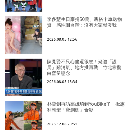
李多慧生日豪捐50萬、親搭卡車送物
資 感性謝台灣：沒有大家就沒我
2026.08.05 12:56
陳見賢不只心痛還很怒！疑遭「設
局」難消氣、地方拱再戰 竹北靠攏
白營留懸念
2026.08.05 18:34
朴寶劍再訪高雄騎到YouBike了 揪惠
利朝聖「寶劍樹」合影
2025.12.08 20:51