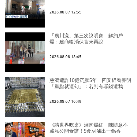
2026.08.07 12:55
「廣川漾」第三次說明會 解約戶
爆：建商嗆消保官來再說
2026.08.08 18:45
慈濟遭詐10億沉默5年 四叉貓看聲明
「重點就這句」：若判有罪錢還我
2026.08.07 10:49
《請世界吃桌》滷肉爆紅 陳隨意不
藏私公開食譜！5食材滷出一鍋香