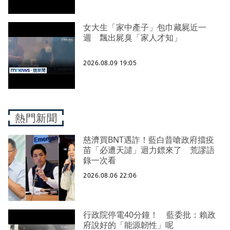
女大生「家中產子」包巾藏屍近一
週 飄出屍臭「家人才知」
2026.08.09 19:05
熱門新聞
慈濟買BNT遇詐！藍白昔嗆政府擋疫
苗「必遭天譴」迴力鏢來了 荒謬語
錄一次看
2026.08.06 22:06
行政院停電40分鐘！ 藍委批：賴政
府說好的「能源韌性」呢