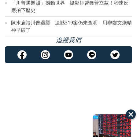
「川普遇襲照」撼動世界 攝影師曾獲普立茲！秒速反
應拍下歷史
陳水扁談川普遇襲 遺憾319案仍未查明：用辦鄭文燦精
神早破了
追蹤我們