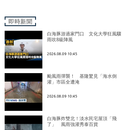
即時新聞
白海豚游過家門口 文化大學狂風驟
雨吹8級陣風
2026.08.09 10:45
颱風雨彈襲！ 基隆驚見「海水倒
灌」市區全遭淹
2026.08.09 10:45
白海豚炸雙北！淡水民宅屋頂「飛
了」 風雨強灌秀泰百貨