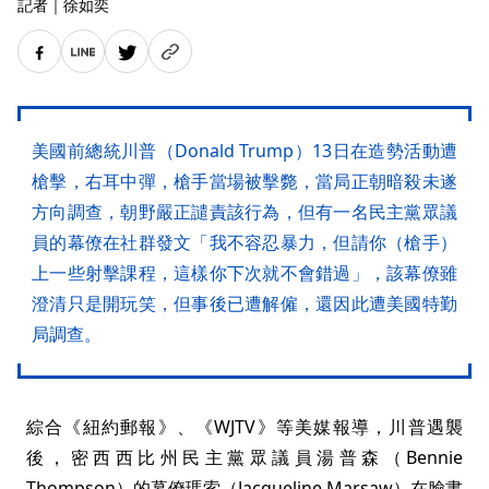
記者
｜
徐如奕
美國前總統川普（Donald Trump）13日在造勢活動遭
槍擊，右耳中彈，槍手當場被擊斃，當局正朝暗殺未遂
方向調查，朝野嚴正譴責該行為，但有一名民主黨眾議
員的幕僚在社群發文「我不容忍暴力，但請你（槍手）
上一些射擊課程，這樣你下次就不會錯過」，該幕僚雖
澄清只是開玩笑，但事後已遭解僱，還因此遭美國特勤
局調查。
綜合《紐約郵報》、《WJTV》等美媒報導，川普遇襲
後，密西西比州民主黨眾議員湯普森（Bennie
Thompson）的幕僚瑪索（Jacqueline Marsaw）在臉書