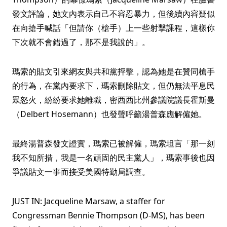
發文評論，她文內表示自己不容忍暴力，但後續內容疑似
在向搶手喊話「但請你（槍手）上一些射擊課程，這樣你
下次就不會錯過了，那不是我說的」。
瑪索的貼文引來網友與共和黨抨擊，認為她是在贊同槍手
的行為，在黨內要求下，瑪索刪除貼文，但仍無法平息民
眾怒火，紛紛要求她離職，密西西比州參議院議長霍斯曼
（Delbert Hosemann）也發聲呼籲湯普森應解僱她。
最終湯普森發文證實，瑪索已被解僱，瑪索坦言「那一刻
我不知所措，我是一名頑固的民主黨人」，瑪索事後也因
爭議貼文一事而接受美國特勤局調查。
JUST IN: Jacqueline Marsaw, a staffer for
Congressman Bennie Thompson (D-MS), has been