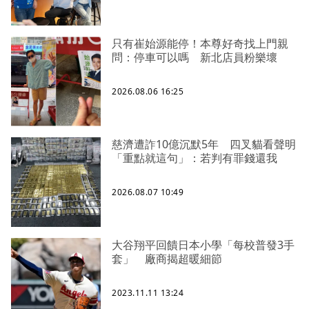
只有崔始源能停！本尊好奇找上門親
問：停車可以嗎 新北店員粉樂壞
2026.08.06 16:25
慈濟遭詐10億沉默5年 四叉貓看聲明
「重點就這句」：若判有罪錢還我
2026.08.07 10:49
大谷翔平回饋日本小學「每校普發3手
套」 廠商揭超暖細節
2023.11.11 13:24