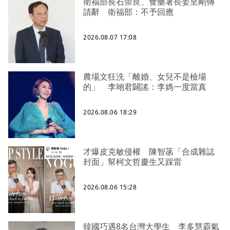
衛福部長石崇良、食藥署長姜至剛傳
請辭 衛福部：不予回應
2026.08.07 17:08
農場文狂洗「離婚、女兒不是檢場
的」 李翊君闢謠：李媽一度當真
2026.08.06 18:29
才爆皮克敏侵權 陳智菡「合成雜誌
封面」幫柯文哲慶生又踩雷
2026.08.06 15:28
韓國巧遇8名台灣大學生 李多慧霸氣