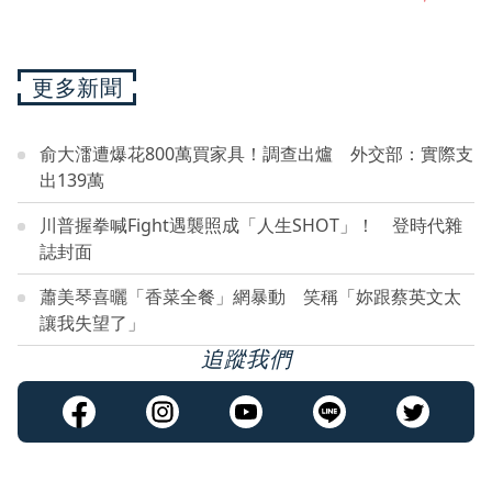
更多新聞
俞大㵢遭爆花800萬買家具！調查出爐 外交部：實際支
出139萬
川普握拳喊Fight遇襲照成「人生SHOT」！ 登時代雜
誌封面
蕭美琴喜曬「香菜全餐」網暴動 笑稱「妳跟蔡英文太
讓我失望了」
追蹤我們