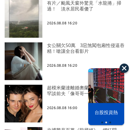
有片／颱風天窗外驚見「水龍捲」掃
過！ 淡水居民看傻了
2026.08.08 16:20
女公關欠50萬 3惡煞闖包廂性侵逼吞
精！嗆讓全台看影片
2026.08.08 16:20
超模米蘭達離婚奧蘭多布魯13年！
罕談前夫「像哥哥一樣」曝相處模式
2026.08.08 16:00
漢光42演習
台股投資熱
文博驚見百萬《龍藏經》 網紅問