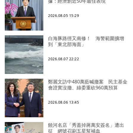
據：經濟創近50年最佳表現
2026.08.05 15:29
白海豚路徑又南修！ 海警範圍擴增
到「東北部海面」
2026.08.07 22:22
鄭麗文訪中480萬藍喊撤案 民主基金
會證實沒撤、綠委重砍960萬預算
2026.08.06 13:45
饒河名店「秀蓋掉蔣萬安簽名」遭出
征 網號召刷五星幫補血