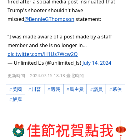
fired after a social media post insinuated that
Trump's shooter shouldn't have
missed
@BennieGThompson
statement:
“I was made aware of a post made by a staff
member and she is no longer in…
pic.twitter.com/H1Us7Wcw2Q
— Unlimited L's (@unlimited_ls)
July 14, 2024
更新時間
2024.07.15 18:13 臺北時間
美國
川普
遇襲
民主黨
議員
幕僚
解雇