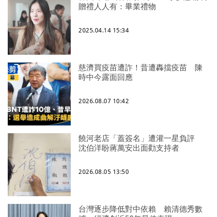
贈禮人人有：畢業禮物
2025.04.14 15:34
慈濟買疫苗遭詐！昔遭轟擋疫苗 陳
時中今露面回應
2026.08.07 10:42
饒河老店「蓋簽名」遭灌一星負評
沈伯洋盼蔣萬安出面勸支持者
2026.08.05 13:50
台灣逐步降低對中依賴 賴清德秀數