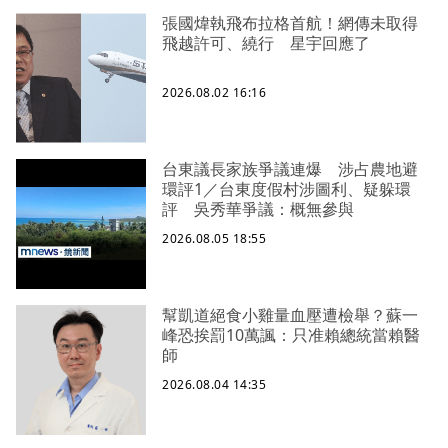
張國煒執飛布拉格首航！網傳未取得
飛越許可、繞行 星宇回應了
2026.08.02 16:16
台東議長家族爭議連爆 涉占農地避
環評1／台東度假村涉圖利、疑躲環
評 吳秀華爭議：概無參與
2026.08.05 18:55
幫凱道絕食小雞量血壓遭檢舉？蘇一
峰恐挨罰10萬諷：只准賴總統當賴醫
師
2026.08.04 14:35