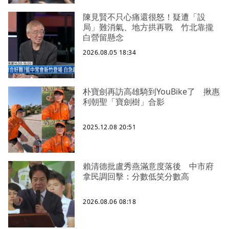
陳見賢不只心痛還很怒！疑遭「設
局」難消氣、地方拱再戰 竹北靠攏
白營留懸念
2026.08.05 18:34
朴寶劍再訪高雄騎到YouBike了 揪惠
利朝聖「寶劍樹」合影
2025.12.08 20:51
賴清德批盧秀燕滿意度落後 中市府
拿民調回擊：分數低笑分數高
2026.08.06 08:18