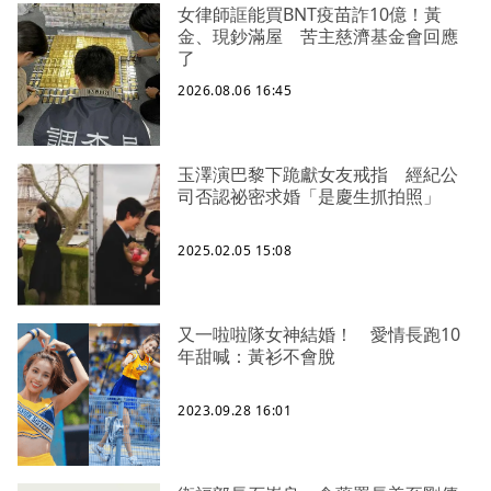
女律師誆能買BNT疫苗詐10億！黃
金、現鈔滿屋 苦主慈濟基金會回應
了
2026.08.06 16:45
玉澤演巴黎下跪獻女友戒指 經紀公
司否認祕密求婚「是慶生抓拍照」
2025.02.05 15:08
又一啦啦隊女神結婚！ 愛情長跑10
年甜喊：黃衫不會脫
2023.09.28 16:01