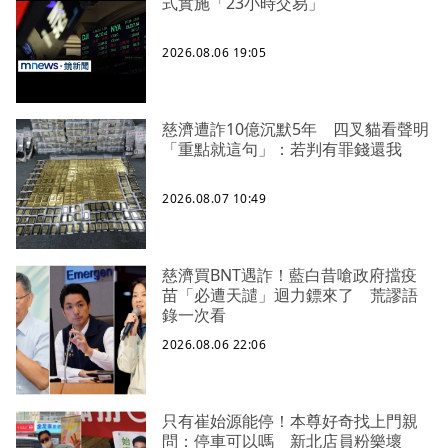
式實施「23小時交易」
2026.08.06 19:05
慈濟遭詐10億沉默5年 四叉貓看聲明
「重點就這句」：若判有罪錢還我
2026.08.07 10:49
慈濟買BNT遇詐！藍白昔嗆政府擋疫
苗「必遭天譴」迴力鏢來了 荒謬語
錄一次看
2026.08.06 22:06
只有崔始源能停！本尊好奇找上門親
問：停車可以嗎 新北店員粉樂壞