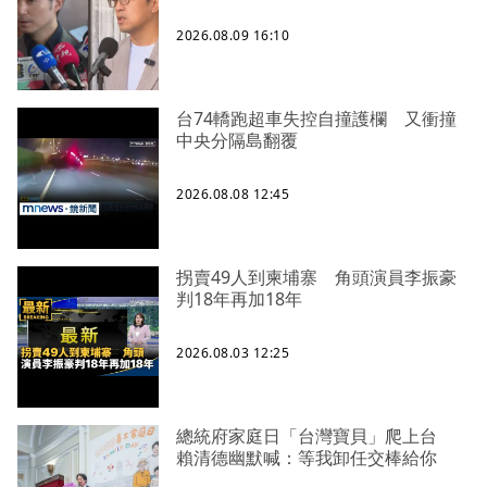
2026.08.09 16:10
台74轎跑超車失控自撞護欄 又衝撞
中央分隔島翻覆
2026.08.08 12:45
拐賣49人到柬埔寨 角頭演員李振豪
判18年再加18年
2026.08.03 12:25
總統府家庭日「台灣寶貝」爬上台
賴清德幽默喊：等我卸任交棒給你