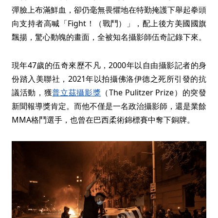
彈臉上布滿鮮血，卻仍毫無畏懼地在特勤掩護下舉起拳頭
向支持者高喊「Fight！（戰鬥）」，配上後方美國國旗
飄揚，驚心動魄的畫面，全被知名攝影師伍奇記錄下來。
現年47歲的伍奇來歷不凡，2000年以自由攝影記者的身
份踏入美聯社，2021年以拍攝佛洛伊德之死所引發的抗
議活動，獲
普立茲攝影獎
（The Pulitzer Prize）的突發
新聞報導獎肯定。而他不僅是一名政治攝影師，還是業餘
MMA格鬥選手，也曾在巴西柔術錦標賽中奪下銅牌。