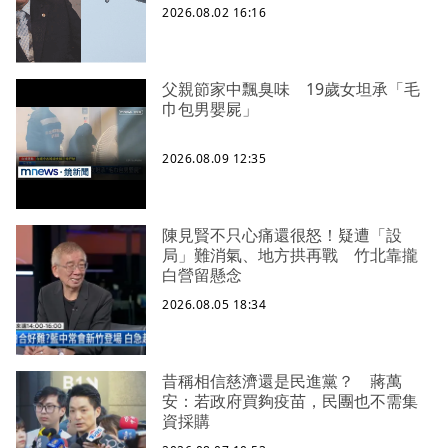
2026.08.02 16:16
父親節家中飄臭味 19歲女坦承「毛
巾包男嬰屍」
2026.08.09 12:35
陳見賢不只心痛還很怒！疑遭「設
局」難消氣、地方拱再戰 竹北靠攏
白營留懸念
2026.08.05 18:34
昔稱相信慈濟還是民進黨？ 蔣萬
安：若政府買夠疫苗，民團也不需集
資採購