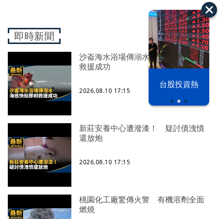
即時新聞
沙崙海水浴場傳溺水 海巡快艇即刻
救援成功
漢光42演習
台股投資熱
2026.08.10 17:15
新莊安養中心遭潑漆！ 疑討債洩憤
還放炮
2026.08.10 17:15
桃園化工廠驚傳火警 有機溶劑全面
燃燒