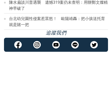
陳水扁談川普遇襲 遺憾319案仍未查明：用辦鄭文燦精
神早破了
台北幼兒園性侵案惹眾怒！ 歐陽靖轟：把小孩送托育
就是賭一把
追蹤我們