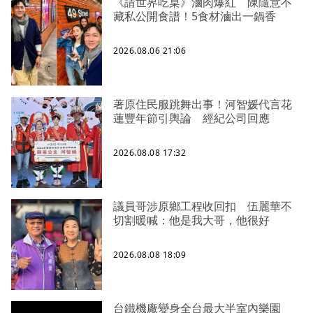
《請世界吃桌》滷肉爆紅 陳隨意不
藏私公開食譜！5食材滷出一鍋香
2026.08.06 21:06
著原住民服跳舞出事！河智媛代言花
蓮豐年節引輿論 經紀公司回應
2026.08.08 17:32
議員哥涉原鄉工程收回扣 伍麗華不
切割暖喊：他是我大哥，他很好
2026.08.08 18:09
台鐵機廠變身全台最大半室內樂園