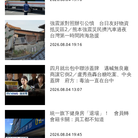
強震派對照辦引公憤 台日友好物資
抵災區2／熊本強震災民擠汽車過夜
台灣第一時間跨海急援
2026.08.04 19:16
四月就出包中聯涉蓋牌 邁喊無良廠
商讓它倒2／盧秀燕轟台糖吃案、中央
蓋牌 府方：毒油一直在台中
2026.08.04 13:07
統一旗下健身房「退場」！ 會員轉
會籍卡關：員工都不知道
2026.08.04 19:45