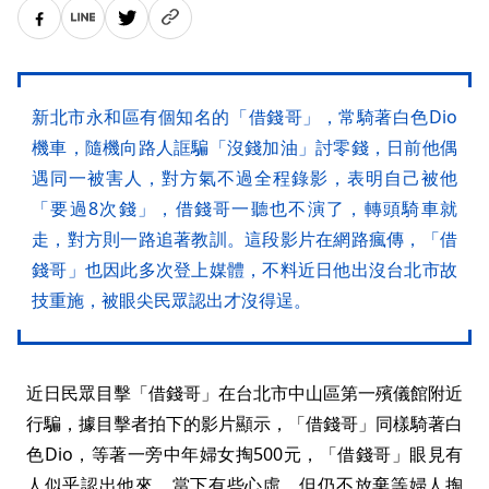
新北市永和區有個知名的「借錢哥」，常騎著白色Dio
機車，隨機向路人誆騙「沒錢加油」討零錢，日前他偶
遇同一被害人，對方氣不過全程錄影，表明自己被他
「要過8次錢」，借錢哥一聽也不演了，轉頭騎車就
走，對方則一路追著教訓。這段影片在網路瘋傳，「借
錢哥」也因此多次登上媒體，不料近日他出沒台北市故
技重施，被眼尖民眾認出才沒得逞。
近日民眾目擊「借錢哥」在台北市中山區第一殯儀館附近
行騙，據目擊者拍下的影片顯示，「借錢哥」同樣騎著白
色Dio，等著一旁中年婦女掏500元，「借錢哥」眼見有
人似乎認出他來，當下有些心虛，但仍不放棄等婦人掏