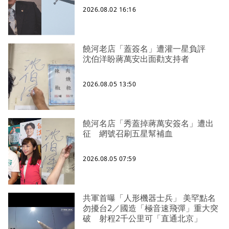
2026.08.02 16:16
饒河老店「蓋簽名」遭灌一星負評
沈伯洋盼蔣萬安出面勸支持者
2026.08.05 13:50
饒河名店「秀蓋掉蔣萬安簽名」遭出
征 網號召刷五星幫補血
2026.08.05 07:59
共軍首曝「人形機器士兵」 美罕點名
勿擾台2／國造「極音速飛彈」重大突
破 射程2千公里可「直通北京」