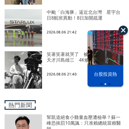
中颱「白海豚」逼近北台灣 星宇台
日8航班異動！8日加開疏運
2026.08.06 21:42
笑著笑著就哭了 被遺忘的日本喜劇
天才川島雄三 4K修復重返大銀幕
以色列 穹頂
台股投資熱
2026.08.06 21:40
之下
熱門新聞
幫凱道絕食小雞量血壓遭檢舉？蘇一
峰恐挨罰10萬諷：只准賴總統當賴醫
師