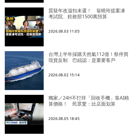
質疑年改溢扣未還！ 翁曉玲提案凍
考試院、銓敘部1500萬預算
2026.08.03 11:05
台灣上半年採購天然氣112億！祭停買
現貨反制 巴紐認：是重要客戶
2026.08.02 15:14
獨家／24H不打烊「回收手機」靠AI精
算價格！ 民眾驚：比店面划算
2026.08.05 18:45