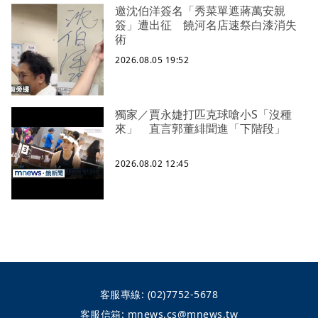
邀沈伯洋簽名「秀菜單遮蔣萬安親
簽」遭出征 饒河名店速祭白漆消失
術
2026.08.05 19:52
獨家／賈永婕打匹克球嗆小S「沒種
來」 直言郭董緋聞進「下階段」
2026.08.02 12:45
客服專線:
(02)7752-5678
客服信箱:
mnews.cs@mnews.tw