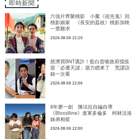
即時新聞
六強片齊聚桃影 小薰《祖先鬼》回
桃影娘家 《長安的荔枝》桃影加映
一票難求
2026.08.06 22:20
慈濟買BNT遇詐！藍白昔嗆政府擋疫
苗「必遭天譴」迴力鏢來了 荒謬語
錄一次看
2026.08.06 22:06
8年磨一劍 陳法拉自編自導
《Bloodline》進軍多倫多 柯林法洛
姊弟相挺
2026.08.06 22:00