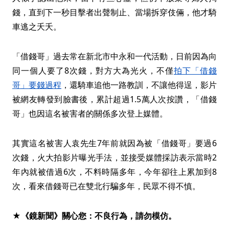
錢，直到下一秒目擊者出聲制止、當場拆穿伎倆，他才騎
車逃之夭夭。
「借錢哥」過去常在新北市中永和一代活動，日前因為向
同一個人要了8次錢，對方大為光火，不僅
拍下「借錢
哥」要錢過程
，還騎車追他一路教訓，不讓他得逞，影片
被網友轉發到臉書後，累計超過1.5萬人次按讚，「借錢
哥」也因這名被害者的關係多次登上媒體。
其實這名被害人袁先生7年前就因為被「借錢哥」要過6
次錢，火大拍影片曝光手法，並接受媒體採訪表示當時2
年內就被借過6次，不料時隔多年，今年卻往上累加到8
次，看來借錢哥已在雙北行騙多年，民眾不得不慎。
★《鏡新聞》關心您：不良行為，請勿模仿。