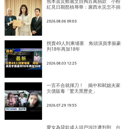
熊本震災鄭麗文自掏百萬捐款 小粉
紅見日期怒槓辱華：廣西水災怎不捐
2026.08.06 09:03
拐賣49人到柬埔寨 角頭演員李振豪
判18年再加18年
2026.08.03 12:25
一言不合就揮刀！ 揭中和弒媳夫家
欠債販毒「驚天黑歷史」
2026.07.29 19:55
愛女為貸款成人頭戶涉詐遭判刑 台