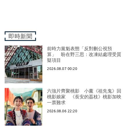
即時新聞
前時力黨魁表態「反對刪公視預
算」 盼在野三思：改凍結處理受質
疑項目
2026.08.07 00:20
六強片齊聚桃影 小薰《祖先鬼》回
桃影娘家 《長安的荔枝》桃影加映
一票難求
2026.08.06 22:20