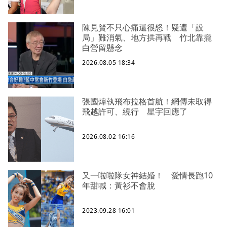
陳見賢不只心痛還很怒！疑遭「設
局」難消氣、地方拱再戰 竹北靠攏
白營留懸念
2026.08.05 18:34
張國煒執飛布拉格首航！網傳未取得
飛越許可、繞行 星宇回應了
2026.08.02 16:16
又一啦啦隊女神結婚！ 愛情長跑10
年甜喊：黃衫不會脫
2023.09.28 16:01