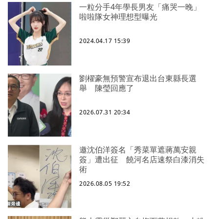
一粒分手4年學長男友「痛哭一晚」
啦啦隊女神理想型曝光
2024.04.17 15:39
劉櫂豪無預警宣布退出台東縣長選
舉 陳瑩回應了
2026.07.31 20:34
邀沈伯洋簽名「秀菜單遮蔣萬安親
簽」遭出征 饒河名店速祭白漆消失
術
2026.08.05 19:52