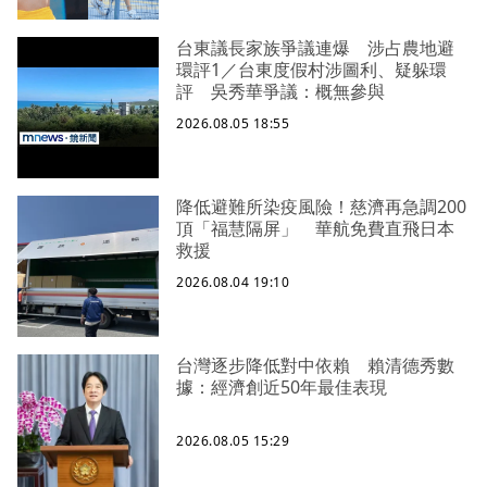
台東議長家族爭議連爆 涉占農地避
環評1／台東度假村涉圖利、疑躲環
評 吳秀華爭議：概無參與
2026.08.05 18:55
降低避難所染疫風險！慈濟再急調200
頂「福慧隔屏」 華航免費直飛日本
救援
2026.08.04 19:10
台灣逐步降低對中依賴 賴清德秀數
據：經濟創近50年最佳表現
2026.08.05 15:29