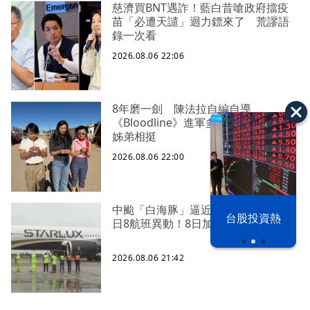
慈濟買BNT遇詐！藍白昔嗆政府擋疫
苗「必遭天譴」迴力鏢來了 荒謬語
錄一次看
2026.08.06 22:06
8年磨一劍 陳法拉自編自導
《Bloodline》進軍多倫多 柯林法洛
姊弟相挺
2026.08.06 22:00
中颱「白海豚」逼近北台灣 星宇台
以色列 穹頂
台股投資熱
日8航班異動！8日加開疏運
之下
2026.08.06 21:42