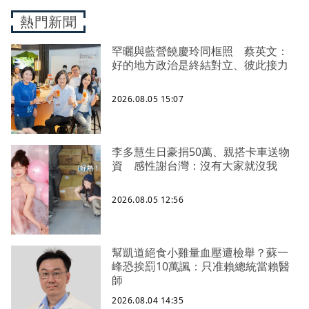
熱門新聞
罕曬與藍營饒慶玲同框照 蔡英文：
好的地方政治是終結對立、彼此接力
2026.08.05 15:07
李多慧生日豪捐50萬、親搭卡車送物
資 感性謝台灣：沒有大家就沒我
2026.08.05 12:56
幫凱道絕食小雞量血壓遭檢舉？蘇一
峰恐挨罰10萬諷：只准賴總統當賴醫
師
2026.08.04 14:35