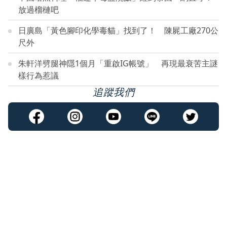
放過榴槤吧
日廣島「黃色腳印化學毒貓」找到了！ 陳屍工廠270公
尺外
朱軒洋劈腿神隱1個月「重啟IG帳號」 再現最衰苦主謎
樣行為惹議
追蹤我們