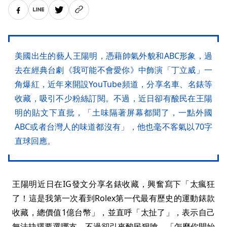
美國出生的藝人王陽明，憑藉帥氣外貌和ABC形象，過
去在經典台劇《我可能不會愛你》中飾演「丁立威」一
角爆紅，近年來開設YouTube頻道，分享名車、名錶等
收藏，吸引不少粉絲訂閱。不過，近日卻有酸民在王陽
明的貼文下直批，「土味隔著屏幕都聞了，一點外國
ABC或者台灣人的味道都沒有」，他也毫不客氣以70字
直球回應。
王陽明近日在IG發文分享名錶收藏，興奮寫下「太瘋狂
了！這是我第一次看到Rolex第一代最有歷史的運動錶款
收藏，總價值1億台幣」，並直呼「太扯了」，表示自己
無法抉擇要選哪支，不過卻引來酸民狠嗆，「怎麼你開始