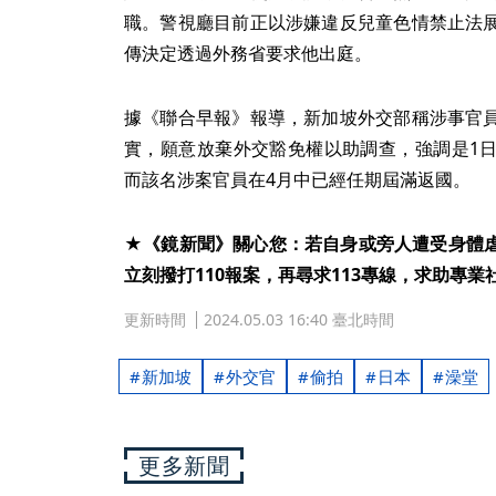
職。警視廳目前正以涉嫌違反兒童色情禁止法
傳決定透過外務省要求他出庭。
據《聯合早報》報導，新加坡外交部稱涉事官
實，願意放棄外交豁免權以助調查，強調是1
而該名涉案官員在4月中已經任期屆滿返國。
★《鏡新聞》關心您：若自身或旁人遭受身體
立刻撥打110報案，再尋求113專線，求助專業
更新時間
2024.05.03 16:40 臺北時間
新加坡
外交官
偷拍
日本
澡堂
更多新聞