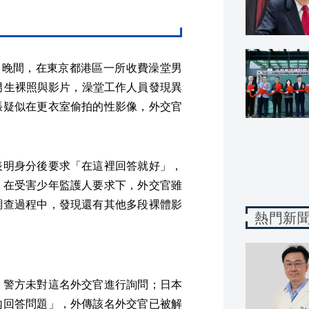
日晚間，在東京都港區一所收費澡堂男
男生裸照與影片，澡堂工作人員發現異
張疑似在更衣室偷拍的性影像，外交官
表明身分後要求「在這裡回答就好」，
。在受害少年監護人要求下，外交官雖
調查過程中，發現還有其他多段裸體影
熱門新
，警方未對這名外交官進行詢問；日本
內回答問題」，外傳該名外交官已被解