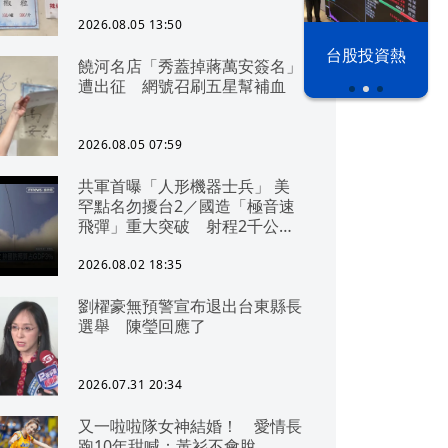
2026.08.05 13:50
以色列 穹頂
台股投資熱
饒河名店「秀蓋掉蔣萬安簽名」
之下
遭出征 網號召刷五星幫補血
2026.08.05 07:59
共軍首曝「人形機器士兵」 美
罕點名勿擾台2／國造「極音速
飛彈」重大突破 射程2千公里
可「直通北京」
2026.08.02 18:35
劉櫂豪無預警宣布退出台東縣長
選舉 陳瑩回應了
2026.07.31 20:34
又一啦啦隊女神結婚！ 愛情長
跑10年甜喊：黃衫不會脫