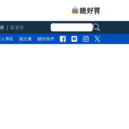
表
看更多
評人專區
鏡主播
關於我們