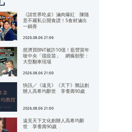
聞
《請世界吃桌》滷肉爆紅 陳隨
意不藏私公開食譜！5食材滷出
一鍋香
2026.08.06 21:06
慈濟買BNT被詐10億！藍營當年
嗆中央「擋疫苗」 網瘋朝聖：
大型翻車現場
2026.08.06 21:00
快訊／《遠見》《天下》雜誌創
辦人高希均辭世 享耆壽90歲
2026.08.06 21:00
遠見天下文化創辦人高希均辭
世 享耆壽90歲