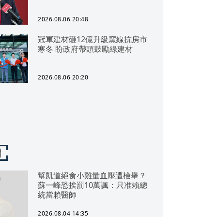
2026.08.06 20:48
冠軍建材砸12億升級窯線抗房市
寒冬 盼政府帶頭鼓勵綠建材
2026.08.06 20:20
聞
幫凱道絕食小雞量血壓遭檢舉？
蘇一峰恐挨罰10萬諷：只准賴總
統當賴醫師
2026.08.04 14:35