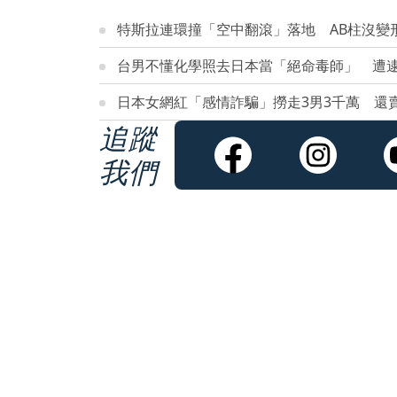
特斯拉連環撞「空中翻滾」落地 AB柱沒變
台男不懂化學照去日本當「絕命毒師」 遭
日本女網紅「感情詐騙」撈走3男3千萬 還
追蹤
我們