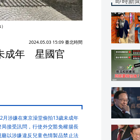
即時新
s）
2024.05.03 15:09 臺北時間
未成年 星國官
2月涉嫌在東京澡堂偷拍13歲未成年
警局接受訊問，行使外交豁免權揚長
視廳以涉嫌違反兒童色情製品禁止法