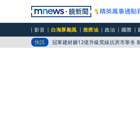
影音
白海豚颱風
致癌油
政治
國際
冠
快訊
翁曉玲堅持大刪行政院今年預算 韓國
國民黨控台糖董事「綠友友」點名陳其