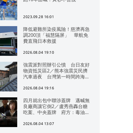
2023.09.28 16:01
降低避難所染疫風險！慈濟再急
調200頂「福慧隔屏」 華航免
費直飛日本救援
2026.08.04 19:10
強震派對照辦引公憤 台日友好
物資抵災區2／熊本強震災民擠
汽車過夜 台灣第一時間跨海急
援
2026.08.04 19:16
四月就出包中聯涉蓋牌 邁喊無
良廠商讓它倒2／盧秀燕轟台糖
吃案、中央蓋牌 府方：毒油一
直在台中
2026.08.04 13:07