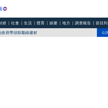
財經
社會
生活
體育
娛樂
地方
調查報告
節目列
軍建材砸12億升級窯線抗房市寒冬 盼政府帶頭鼓勵綠建材
瑜看不下去：今年剩4個月「你思考一下」
公
邁 高市府駁斥：毫無事實依據