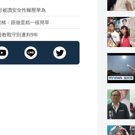
形被讚安全性輾壓華為
逮稱：跟做蛋糕一樣簡單
賣教戰守則遭判9年