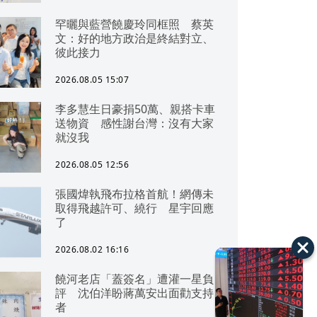
罕曬與藍營饒慶玲同框照 蔡英
文：好的地方政治是終結對立、
彼此接力
2026.08.05 15:07
李多慧生日豪捐50萬、親搭卡車
送物資 感性謝台灣：沒有大家
就沒我
2026.08.05 12:56
張國煒執飛布拉格首航！網傳未
取得飛越許可、繞行 星宇回應
了
2026.08.02 16:16
饒河老店「蓋簽名」遭灌一星負
評 沈伯洋盼蔣萬安出面勸支持
者