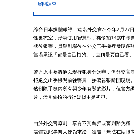
展開調查。
綜合日本媒體報導，這名外交官在今年2月27
性更衣室，涉嫌使用智慧型手機偷拍13歲中學
狀後報警，員警到場後在外交官手機裡發現多
當場承認「都是自己拍的」，宣稱是要自己看。
警方原本要將他以現行犯身分送辦，但外交官
拒絕交出手機與前往警局，接著囂張離開現場
然刪除手機內所有與少年有關的影片，但警方
片，澡堂偷拍的行徑疑似不是初犯。
由於外交官原則上享有不受羈押或審判豁免權
媒體就此事向大使館求證，獲告「無法在期限