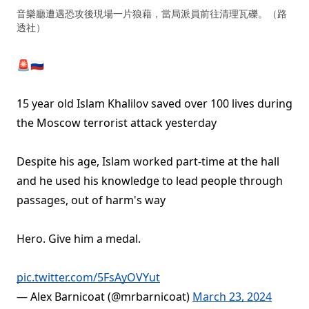
音樂廳遭遇恐攻後現場一片狼藉，當局派員前往清理瓦礫。（路
透社）
🚨🇷🇺
15 year old Islam Khalilov saved over 100 lives during
the Moscow terrorist attack yesterday
Despite his age, Islam worked part-time at the hall
and he used his knowledge to lead people through
passages, out of harm's way
Hero. Give him a medal.
pic.twitter.com/5FsAyOVYut
— Alex Barnicoat (@mrbarnicoat)
March 23, 2024