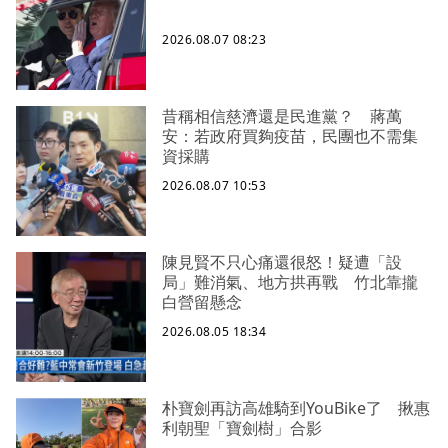
2026.08.07 08:23
昔稱相信慈濟還是民進黨？ 蔣萬
安：若政府買夠疫苗，民團也不需集
資採購
2026.08.07 10:53
陳見賢不只心痛還很怒！疑遭「設
局」難消氣、地方拱再戰 竹北靠攏
白營留懸念
2026.08.05 18:34
朴寶劍再訪高雄騎到YouBike了 揪惠
利朝聖「寶劍樹」合影