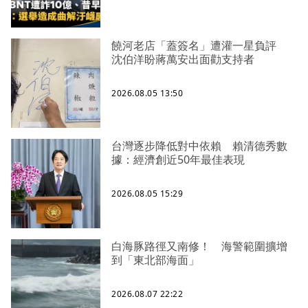
饒河老店「蓋簽名」遭灌一星負評
沈伯洋盼蔣萬安出面勸支持者
2026.08.05 13:50
台灣逐步降低對中依賴 賴清德秀數
據：經濟創近50年最佳表現
2026.08.05 15:29
白海豚路徑又南修！ 海警範圍擴增
到「東北部海面」
2026.08.07 22:22