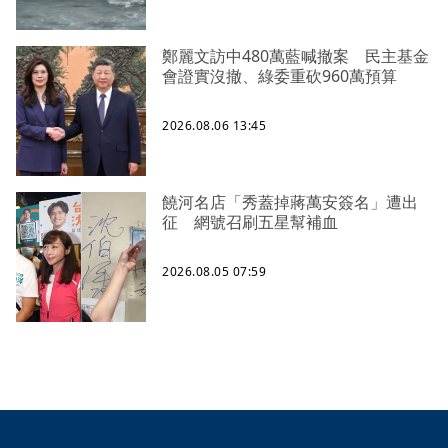
鄭麗文訪中480萬藍喊撤案 民主基金
會證實沒撤、綠委重砍960萬預算
2026.08.06 13:45
饒河名店「秀蓋掉蔣萬安簽名」遭出
征 網號召刷五星幫補血
2026.08.05 07:59