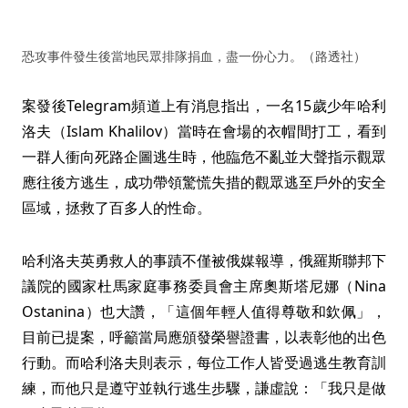
恐攻事件發生後當地民眾排隊捐血，盡一份心力。（路透社）
案發後Telegram頻道上有消息指出，一名15歲少年哈利
洛夫（Islam Khalilov）當時在會場的衣帽間打工，看到
一群人衝向死路企圖逃生時，他臨危不亂並大聲指示觀眾
應往後方逃生，成功帶領驚慌失措的觀眾逃至戶外的安全
區域，拯救了百多人的性命。
哈利洛夫英勇救人的事蹟不僅被俄媒報導，俄羅斯聯邦下
議院的國家杜馬家庭事務委員會主席奧斯塔尼娜（Nina
Ostanina）也大讚，「這個年輕人值得尊敬和欽佩」，
目前已提案，呼籲當局應頒發榮譽證書，以表彰他的出色
行動。而哈利洛夫則表示，每位工作人皆受過逃生教育訓
練，而他只是遵守並執行逃生步驟，謙虛說：「我只是做