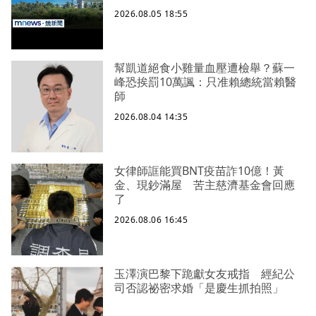
2026.08.05 18:55
幫凱道絕食小雞量血壓遭檢舉？蘇一
峰恐挨罰10萬諷：只准賴總統當賴醫
師
2026.08.04 14:35
女律師誆能買BNT疫苗詐10億！黃
金、現鈔滿屋 苦主慈濟基金會回應
了
2026.08.06 16:45
玉澤演巴黎下跪獻女友戒指 經紀公
司否認祕密求婚「是慶生抓拍照」