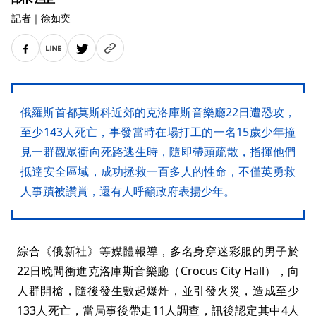
記者
｜
徐如奕
俄羅斯首都莫斯科近郊的克洛庫斯音樂廳22日遭恐攻，
至少143人死亡，事發當時在場打工的一名15歲少年撞
見一群觀眾衝向死路逃生時，隨即帶頭疏散，指揮他們
抵達安全區域，成功拯救一百多人的性命，不僅英勇救
人事蹟被讚賞，還有人呼籲政府表揚少年。
綜合《俄新社》等媒體報導，多名身穿迷彩服的男子於
22日晚間衝進克洛庫斯音樂廳（Crocus City Hall），向
人群開槍，隨後發生數起爆炸，並引發火災，造成至少
133人死亡，當局事後帶走11人調查，訊後認定其中4人