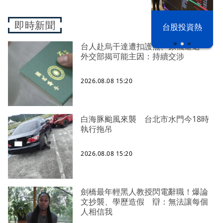
即時新聞
漢光42演習
台股投資熱
台人赴烏干達遭扣護照、原機遣返
外交部揭可能主因：持續交涉
2026.08.08 15:20
白海豚颱風來襲 台北市水門今18時
執行拖吊
2026.08.08 15:20
劍橋最年輕黑人教授閃電辭職！爆論
文抄襲、學歷造假 辯：無法讓每個
人相信我