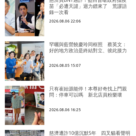
苗「必遭天譴」迴力鏢來了 荒謬語
錄一次看
2026.08.06 22:06
罕曬與藍營饒慶玲同框照 蔡英文：
好的地方政治是終結對立、彼此接力
2026.08.05 15:07
只有崔始源能停！本尊好奇找上門親
問：停車可以嗎 新北店員粉樂壞
2026.08.06 16:25
慈濟遭詐10億沉默5年 四叉貓看聲明