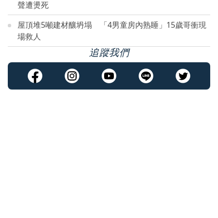
聲遭燙死
屋頂堆5噸建材釀坍塌 「4男童房內熟睡」15歲哥衝現
場救人
追蹤我們