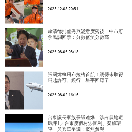
2025.12.08 20:51
賴清德批盧秀燕滿意度落後 中市府
拿民調回擊：分數低笑分數高
2026.08.06 08:18
張國煒執飛布拉格首航！網傳未取得
飛越許可、繞行 星宇回應了
2026.08.02 16:16
台東議長家族爭議連爆 涉占農地避
環評1／台東度假村涉圖利、疑躲環
評 吳秀華爭議：概無參與