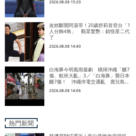
2026.08.08 15:20
改姓斷開阿湯哥！20歲舒莉首登台「1
人分飾4角」 觀眾驚艷：錯怪星二代
了
2026.08.08 14:40
白海豚今明風雨最劇 橫掃沖繩「釀7
傷、航班大亂」3／「白海豚」襲日本
釀7傷！ 沖繩停電交通亂 鹿兒島建
築毀
2026.08.08 14:06
熱門新聞
慈濟買BNT遇詐！藍白昔嗆政府擋疫