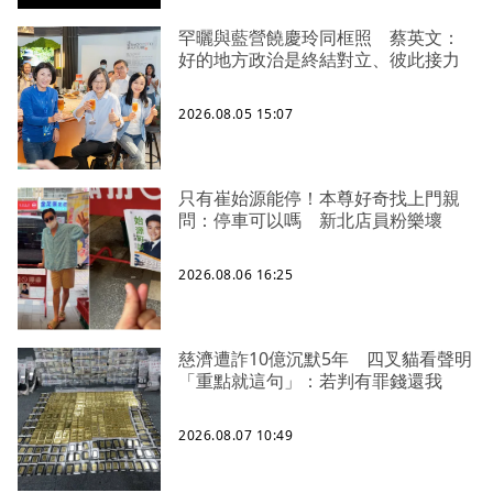
罕曬與藍營饒慶玲同框照 蔡英文：
好的地方政治是終結對立、彼此接力
2026.08.05 15:07
只有崔始源能停！本尊好奇找上門親
問：停車可以嗎 新北店員粉樂壞
2026.08.06 16:25
慈濟遭詐10億沉默5年 四叉貓看聲明
「重點就這句」：若判有罪錢還我
2026.08.07 10:49