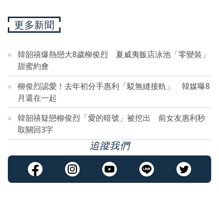
更多新聞
韓韶禧爆熱戀大8歲柳俊烈 夏威夷飯店泳池「零變裝」
甜蜜約會
柳俊烈認愛！去年初分手惠利「駁無縫接軌」 韓媒曝8
月還在一起
韓韶禧疑戀柳俊烈「愛的暗號」被挖出 前女友惠利秒
取關回3字
追蹤我們