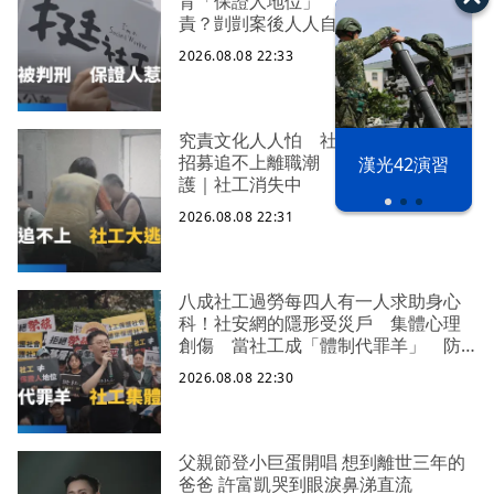
背「保證人地位」 機構脫身基層扛
責？剴剴案後人人自危｜社工消失中
2026.08.08 22:33
究責文化人人怕 社福缺口拉警報
招募追不上離職潮 低薪過勞誰來守
漢光42演習
護｜社工消失中
2026.08.08 22:31
八成社工過勞每四人有一人求助身心
科！社安網的隱形受災戶 集體心理
創傷 當社工成「體制代罪羊」 防
禦性社工不敢多做無奈趨勢？耗竭殆
2026.08.08 22:30
盡下的社安網危機｜社工消失中
父親節登小巨蛋開唱 想到離世三年的
爸爸 許富凱哭到眼淚鼻涕直流