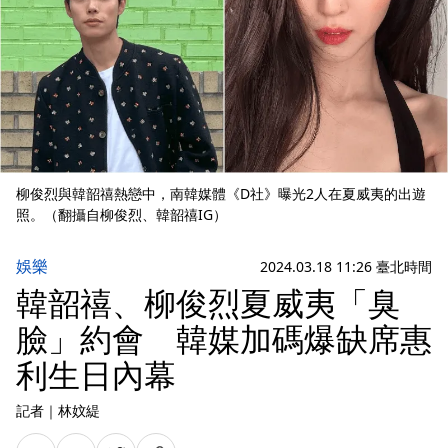
柳俊烈與韓韶禧熱戀中，南韓媒體《D社》曝光2人在夏威夷的出遊
照。（翻攝自柳俊烈、韓韶禧IG）
娛樂
2024.03.18 11:26 臺北時間
韓韶禧、柳俊烈夏威夷「臭
臉」約會 韓媒加碼爆缺席惠
利生日內幕
記者
｜
林妏緹