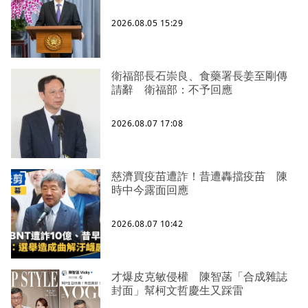
2026.08.05 15:29
衛福部長石崇良、食藥署長姜至剛傳
請辭 衛福部：不予回應
2026.08.07 17:08
慈濟買疫苗遭詐！昔遭轟擋疫苗 陳
時中今露面回應
2026.08.07 10:42
才爆皮克敏侵權 陳智菡「合成雜誌
封面」幫柯文哲慶生又踩雷