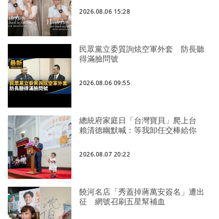
2026.08.06 15:28
民眾黨立委質詢炫空軍外套 防長聽
得滿臉問號
2026.08.06 09:55
總統府家庭日「台灣寶貝」爬上台
賴清德幽默喊：等我卸任交棒給你
2026.08.07 20:22
饒河名店「秀蓋掉蔣萬安簽名」遭出
征 網號召刷五星幫補血