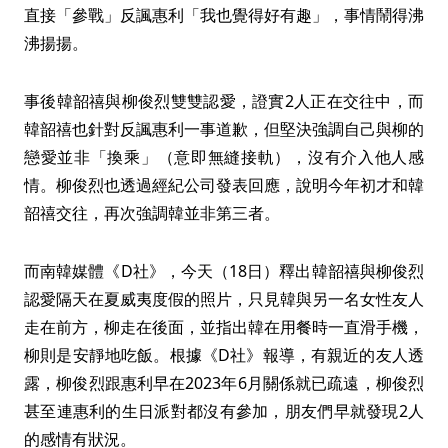
直接「參戰」反諷惠利「我也覺得好有趣」，事情鬧得沸
沸揚揚。
事後韓韶禧與柳俊烈雙雙認愛，證實2人正在交往中，而
韓韶禧也針對反諷惠利一事道歉，但堅決強調自己與柳的
戀愛並非「換乘」（意即無縫接軌），沒有介入他人感
情。柳俊烈也透過經紀公司發表回應，說明今年初才和韓
韶禧交往，再次強調韓並非第三者。
而南韓媒體《D社》，今天（18日）釋出韓韶禧與柳俊烈
認愛隔天在夏威夷度假的照片，只見韓與另一名女性友人
走在前方，柳走在後面，並指出韓在用餐時一直滑手機，
柳則是安靜地吃飯。根據《D社》報導，有親近的友人透
露，柳俊烈跟惠利早在2023年6月關係就已疏遠，柳俊烈
甚至連惠利的生日派對都沒有參加，朋友們早就發現2人
的感情有狀況。