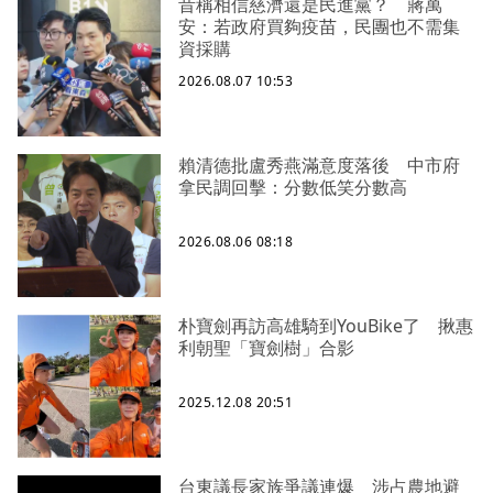
昔稱相信慈濟還是民進黨？ 蔣萬
安：若政府買夠疫苗，民團也不需集
資採購
2026.08.07 10:53
賴清德批盧秀燕滿意度落後 中市府
拿民調回擊：分數低笑分數高
2026.08.06 08:18
朴寶劍再訪高雄騎到YouBike了 揪惠
利朝聖「寶劍樹」合影
2025.12.08 20:51
台東議長家族爭議連爆 涉占農地避