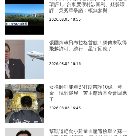
環評1／台東度假村涉圖利、疑躲環
評 吳秀華爭議：概無參與
2026.08.05 18:55
張國煒執飛布拉格首航！網傳未取得
飛越許可、繞行 星宇回應了
2026.08.02 16:16
女律師誆能買BNT疫苗詐10億！黃
金、現鈔滿屋 苦主慈濟基金會回應
了
2026.08.06 16:45
幫凱道絕食小雞量血壓遭檢舉？蘇一