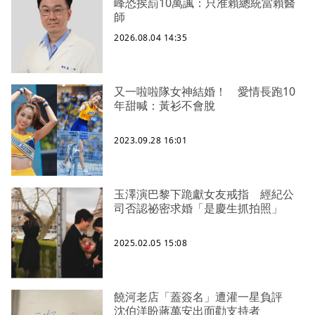
峰恐挨罰10萬諷：只准賴總統當賴醫
師
2026.08.04 14:35
又一啦啦隊女神結婚！ 愛情長跑10
年甜喊：黃衫不會脫
2023.09.28 16:01
玉澤演巴黎下跪獻女友戒指 經紀公
司否認祕密求婚「是慶生抓拍照」
2025.02.05 15:08
饒河老店「蓋簽名」遭灌一星負評
沈伯洋盼蔣萬安出面勸支持者