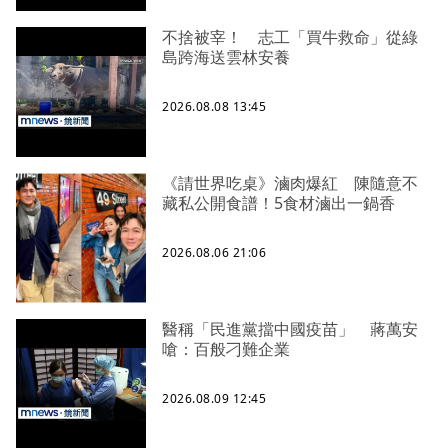
不捨被宰！ 志工「買牛救命」從綠
島跨海送雲林安養
2026.08.08 13:45
《請世界吃桌》滷肉爆紅 陳隨意不
藏私公開食譜！5食材滷出一鍋香
2026.08.06 21:06
醫稱「民進黨擋中國疫苗」 蔣萬安
嗆：百般刁難企業
2026.08.09 12:45