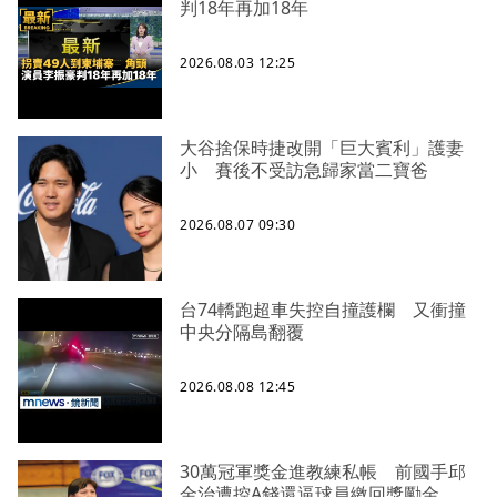
判18年再加18年
2026.08.03 12:25
大谷捨保時捷改開「巨大賓利」護妻
小 賽後不受訪急歸家當二寶爸
2026.08.07 09:30
台74轎跑超車失控自撞護欄 又衝撞
中央分隔島翻覆
2026.08.08 12:45
30萬冠軍獎金進教練私帳 前國手邱
金治遭控A錢還逼球員繳回獎勵金