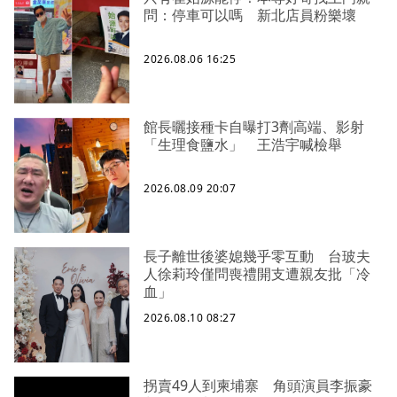
問：停車可以嗎 新北店員粉樂壞
2026.08.06 16:25
館長曬接種卡自曝打3劑高端、影射
「生理食鹽水」 王浩宇喊檢舉
2026.08.09 20:07
長子離世後婆媳幾乎零互動 台玻夫
人徐莉玲僅問喪禮開支遭親友批「冷
血」
2026.08.10 08:27
拐賣49人到柬埔寨 角頭演員李振豪