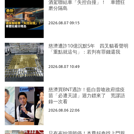
酒駕聯結車「失控自撞」！ 車體狂
磨分隔島
2026.08.07 09:15
慈濟遭詐10億沉默5年 四叉貓看聲明
「重點就這句」：若判有罪錢還我
2026.08.07 10:49
慈濟買BNT遇詐！藍白昔嗆政府擋疫
苗「必遭天譴」迴力鏢來了 荒謬語
錄一次看
2026.08.06 22:06
只有崔始源能停！本尊好奇找上門親