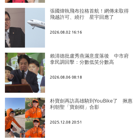
張國煒執飛布拉格首航！網傳未取得
飛越許可、繞行 星宇回應了
2026.08.02 16:16
賴清德批盧秀燕滿意度落後 中市府
拿民調回擊：分數低笑分數高
2026.08.06 08:18
朴寶劍再訪高雄騎到YouBike了 揪惠
利朝聖「寶劍樹」合影
2025.12.08 20:51