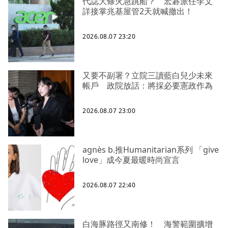
代誌大條火急跳船？ 宏碁派任李文
詳接掌兆基屋管2天就喊撤出！
2026.08.07 23:20
又要不副署？立院三讀藍白兒少未來
帳戶 政院放話：將採必要憲政作為
2026.08.07 23:00
agnès b.推Humanitarian系列 「give
love」成今夏最暖時尚宣言
2026.08.07 22:40
白海豚路徑又南修！ 海警範圍擴增