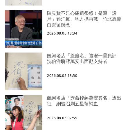
陳見賢不只心痛還很怒！疑遭「設
局」難消氣、地方拱再戰 竹北靠攏
白營留懸念
2026.08.05 18:34
饒河老店「蓋簽名」遭灌一星負評
沈伯洋盼蔣萬安出面勸支持者
2026.08.05 13:50
饒河名店「秀蓋掉蔣萬安簽名」遭出
征 網號召刷五星幫補血
2026.08.05 07:59