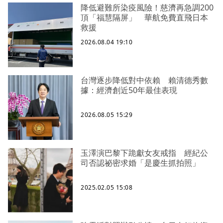
降低避難所染疫風險！慈濟再急調200
頂「福慧隔屏」 華航免費直飛日本
救援
2026.08.04 19:10
台灣逐步降低對中依賴 賴清德秀數
據：經濟創近50年最佳表現
2026.08.05 15:29
玉澤演巴黎下跪獻女友戒指 經紀公
司否認祕密求婚「是慶生抓拍照」
2025.02.05 15:08