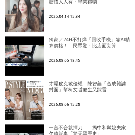
贈禮人人有：畢業禮物
2025.04.14 15:34
獨家／24H不打烊「回收手機」靠AI精
算價格！ 民眾驚：比店面划算
2026.08.05 18:45
才爆皮克敏侵權 陳智菡「合成雜誌
封面」幫柯文哲慶生又踩雷
2026.08.06 15:28
一言不合就揮刀！ 揭中和弒媳夫家
欠債販毒「驚天黑歷史」