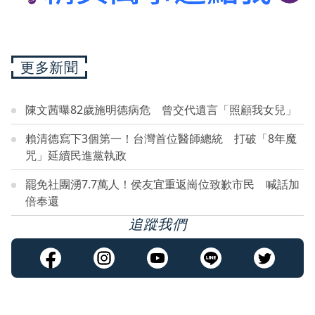
更多新聞
陳文茜曝82歲施明德病危 曾交代遺言「照顧我女兒」
賴清德寫下3個第一！台灣首位醫師總統 打破「8年魔
咒」延續民進黨執政
罷免社團湧7.7萬人！侯友宜重返崗位致歉市民 喊話加
倍奉還
追蹤我們