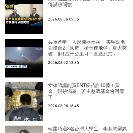
得滿臉問號
2026.08.06 09:55
共軍首曝「人形機器士兵」 美罕點名
勿擾台2／國造「極音速飛彈」重大突
破 射程2千公里可「直通北京」
2026.08.02 18:35
女律師誆能買BNT疫苗詐10億！黃
金、現鈔滿屋 苦主慈濟基金會回應
了
2026.08.06 16:45
韓國巧遇8名台灣大學生 李多慧霸氣