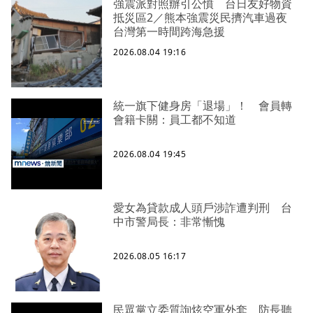
強震派對照辦引公憤 台日友好物資
抵災區2／熊本強震災民擠汽車過夜
台灣第一時間跨海急援
2026.08.04 19:16
統一旗下健身房「退場」！ 會員轉
會籍卡關：員工都不知道
2026.08.04 19:45
愛女為貸款成人頭戶涉詐遭判刑 台
中市警局長：非常慚愧
2026.08.05 16:17
民眾黨立委質詢炫空軍外套 防長聽