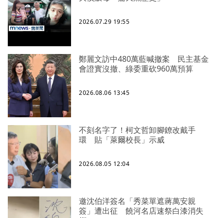
2026.07.29 19:55
鄭麗文訪中480萬藍喊撤案 民主基金
會證實沒撤、綠委重砍960萬預算
2026.08.06 13:45
不刻名字了！柯文哲卸腳鐐改戴手
環 貼「萊爾校長」示威
2026.08.05 12:04
邀沈伯洋簽名「秀菜單遮蔣萬安親
簽」遭出征 饒河名店速祭白漆消失