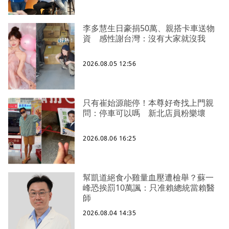
李多慧生日豪捐50萬、親搭卡車送物
資 感性謝台灣：沒有大家就沒我
2026.08.05 12:56
只有崔始源能停！本尊好奇找上門親
問：停車可以嗎 新北店員粉樂壞
2026.08.06 16:25
幫凱道絕食小雞量血壓遭檢舉？蘇一
峰恐挨罰10萬諷：只准賴總統當賴醫
師
2026.08.04 14:35