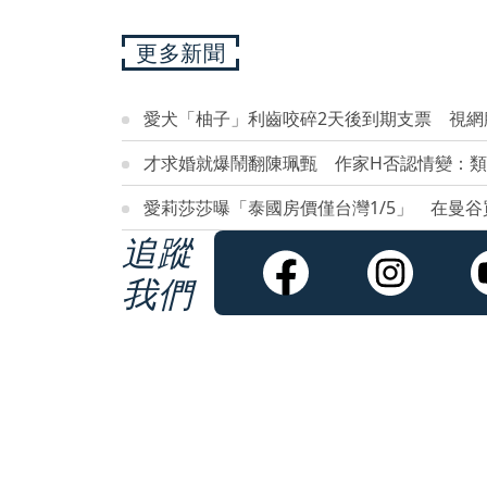
更多新聞
愛犬「柚子」利齒咬碎2天後到期支票 視網
才求婚就爆鬧翻陳珮甄 作家H否認情變：
愛莉莎莎曝「泰國房價僅台灣1/5」 在曼
追蹤
我們