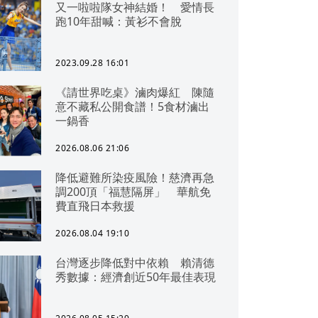
又一啦啦隊女神結婚！ 愛情長
跑10年甜喊：黃衫不會脫
2023.09.28 16:01
《請世界吃桌》滷肉爆紅 陳隨
意不藏私公開食譜！5食材滷出
一鍋香
2026.08.06 21:06
降低避難所染疫風險！慈濟再急
調200頂「福慧隔屏」 華航免
費直飛日本救援
2026.08.04 19:10
台灣逐步降低對中依賴 賴清德
秀數據：經濟創近50年最佳表現