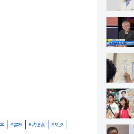
本
雲林
武德宮
除夕