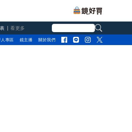
表
看更多
評人專區
鏡主播
關於我們