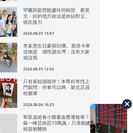
罕曬與藍營饒慶玲同框照 蔡英
文：好的地方政治是終結對立、
彼此接力
2026.08.05 15:07
李多慧生日豪捐50萬、親搭卡車
送物資 感性謝台灣：沒有大家
就沒我
2026.08.05 12:56
只有崔始源能停！本尊好奇找上
門親問：停車可以嗎 新北店員
粉樂壞
2026.08.06 16:25
幫凱道絕食小雞量血壓遭檢舉？
蘇一峰恐挨罰10萬諷：只准賴總
統當賴醫師