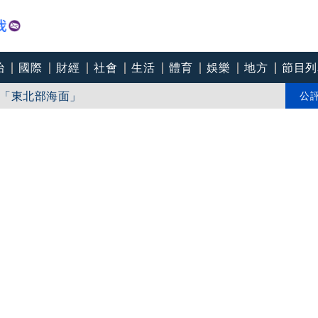
治
國際
財經
社會
生活
體育
娛樂
地方
節目列
「東北部海面」
個道歉」 柯志恩反嗆：比病毒還要毒
公
中心逼垮包商