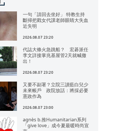
聞
一句「請回去坐好」 特教生持
斷掃把戳女代課老師眼睛大失血
近失明
2026.08.07 23:20
代誌大條火急跳船？ 宏碁派任
李文詳接掌兆基屋管2天就喊撤
出！
2026.08.07 23:20
又要不副署？立院三讀藍白兒少
未來帳戶 政院放話：將採必要
憲政作為
2026.08.07 23:00
agnès b.推Humanitarian系列
「give love」成今夏最暖時尚宣