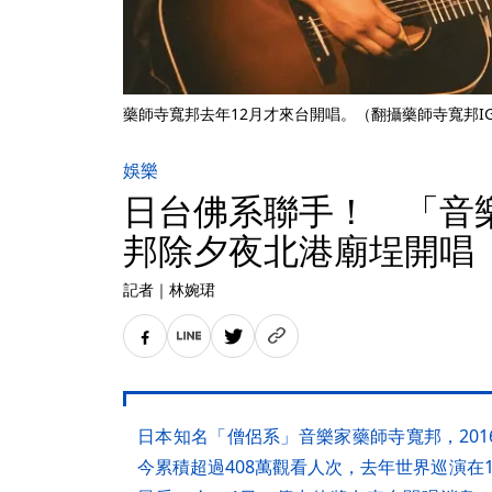
藥師寺寬邦去年12月才來台開唱。（翻攝藥師寺寬邦I
娛樂
日台佛系聯手！ 「音
邦除夕夜北港廟埕開唱
記者
｜
林婉珺
日本知名「僧侶系」音樂家藥師寺寬邦，20
今累積超過408萬觀看人次，去年世界巡演在