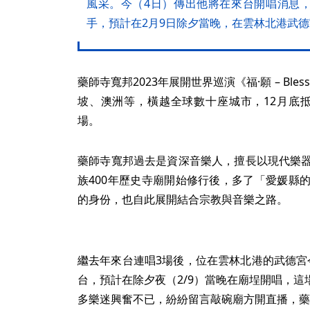
風采。今（4日）傳出他將在來台開唱消息
手，預計在2月9日除夕當晚，在雲林北港武
藥師寺寬邦2023年展開世界巡演《福·願 – Bl
坡、澳洲等，橫越全球數十座城市，12月底
場。
藥師寺寬邦過去是資深音樂人，擅長以現代樂器
族400年歷史寺廟開始修行後，多了「愛媛縣
的身份，也自此展開結合宗教與音樂之路。
繼去年來台連唱3場後，位在雲林北港的武德宮
台，預計在除夕夜（2/9）當晚在廟埕開唱，
多樂迷興奮不已，紛紛留言敲碗廟方開直播，藥