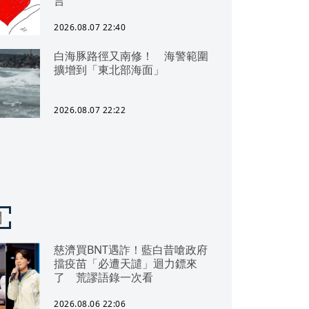
言
2026.08.07 22:40
白海豚路徑又南修！ 海警範圍
擴增到「東北部海面」
2026.08.07 22:22
聞
慈濟買BNT遇詐！藍白昔嗆政府
擋疫苗「必遭天譴」迴力鏢來
了 荒謬語錄一次看
2026.08.06 22:06