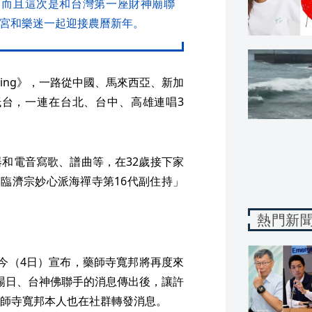
，而且這次是和台灣第一座財神廟聯
德宮和樂迷一起迎接農曆新年。
essing》，一路從中國、馬來西亞、新加
抵台，一連在台北、台中、高雄連唱3
和電音寫歌、譜曲等，在32歲接下家
的臨濟宗妙心派海禪寺第16代副住持」
熱門新
今（4日）宣布，藥師寺寬邦將再度來
這場日、台神佛聯手的消息傳出後，讓許
師寺寬邦本人也在社群轉發消息。