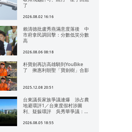
了
2026.08.02 16:16
賴清德批盧秀燕滿意度落後 中
市府拿民調回擊：分數低笑分數
高
2026.08.06 08:18
朴寶劍再訪高雄騎到YouBike
了 揪惠利朝聖「寶劍樹」合影
2025.12.08 20:51
台東議長家族爭議連爆 涉占農
地避環評1／台東度假村涉圖
利、疑躲環評 吳秀華爭議：概
無參與
2026.08.05 18:55