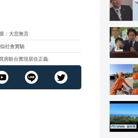
膜：大悲無言
類似社會實驗
谷買房盼台實現居住正義