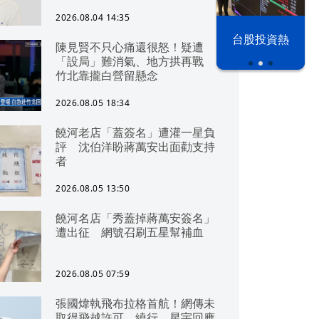
2026.08.04 14:35
漢光42演習
台股投資熱
陳見賢不只心痛還很怒！疑遭
「設局」難消氣、地方拱再戰
竹北靠攏白營留懸念
2026.08.05 18:34
饒河老店「蓋簽名」遭灌一星負
評 沈伯洋盼蔣萬安出面勸支持
者
2026.08.05 13:50
饒河名店「秀蓋掉蔣萬安簽名」
遭出征 網號召刷五星幫補血
2026.08.05 07:59
張國煒執飛布拉格首航！網傳未
取得飛越許可、繞行 星宇回應