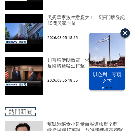
吳秀華家族生意龐大！ 5張門牌登記
15間吳家企業
2026.08.05 18:55
川普稱伊朗致電「求談判」 警告再
反悔將遭猛烈打擊
以色列 穹頂
之下
2026.08.05 18:55
熱門新聞
幫凱道絕食小雞量血壓遭檢舉？蘇一
峰恐挨罰10萬諷：只准賴總統當賴醫