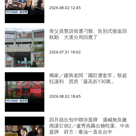
2026.08.02 12:45
喪父員警請假遭刁難、告別式後返回
執勤 大溪分局回應了
2026.07.31 18:02
獨家／建商老闆「國巨遭套牢」祭超
狂讓利 買房「最高折130萬」
2026.08.02 18:45
四月就出包中聯涉蓋牌 邁喊無良廠
商讓它倒2／盧秀燕轟台糖吃案、中央
蓋牌 府方：毒油一直在台中