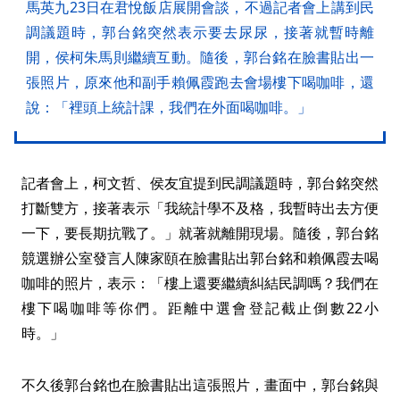
馬英九23日在君悅飯店展開會談，不過記者會上講到民
調議題時，郭台銘突然表示要去尿尿，接著就暫時離
開，侯柯朱馬則繼續互動。隨後，郭台銘在臉書貼出一
張照片，原來他和副手賴佩霞跑去會場樓下喝咖啡，還
說：「裡頭上統計課，我們在外面喝咖啡。」
記者會上，柯文哲、侯友宜提到民調議題時，郭台銘突然
打斷雙方，接著表示「我統計學不及格，我暫時出去方便
一下，要長期抗戰了。」就著就離開現場。隨後，郭台銘
競選辦公室發言人陳家頤在臉書貼出郭台銘和賴佩霞去喝
咖啡的照片，表示：「樓上還要繼續糾結民調嗎？我們在
樓下喝咖啡等你們。距離中選會登記截止倒數22小
時。」
不久後郭台銘也在臉書貼出這張照片，畫面中，郭台銘與