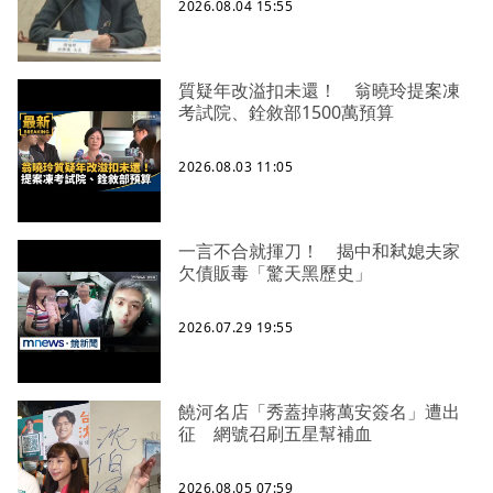
2026.08.04 15:55
質疑年改溢扣未還！ 翁曉玲提案凍
考試院、銓敘部1500萬預算
2026.08.03 11:05
一言不合就揮刀！ 揭中和弒媳夫家
欠債販毒「驚天黑歷史」
2026.07.29 19:55
饒河名店「秀蓋掉蔣萬安簽名」遭出
征 網號召刷五星幫補血
2026.08.05 07:59