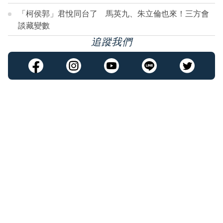
「柯侯郭」君悅同台了 馬英九、朱立倫也來！三方會
談藏變數
追蹤我們