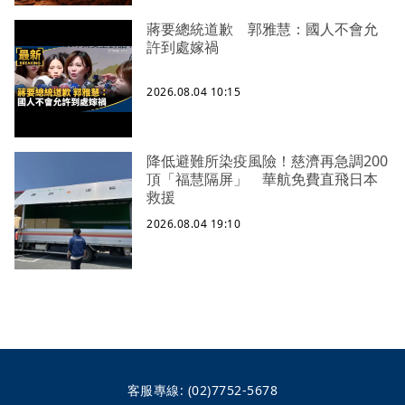
蔣要總統道歉 郭雅慧：國人不會允
許到處嫁禍
2026.08.04 10:15
降低避難所染疫風險！慈濟再急調200
頂「福慧隔屏」 華航免費直飛日本
救援
2026.08.04 19:10
客服專線:
(02)7752-5678