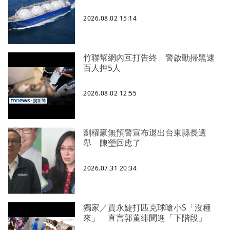
2026.08.02 15:14
竹聯幫網內互打告終 警啟動掃黑逮
百人押5人
2026.08.02 12:55
劉櫂豪無預警宣布退出台東縣長選
舉 陳瑩回應了
2026.07.31 20:34
獨家／賈永婕打匹克球嗆小S「沒種
來」 直言郭董緋聞進「下階段」