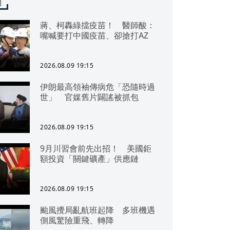
聞
蔣、柯轟綠擋疫苗！ 醫師酸：
嘴喊要打中國疫苗、卻搶打AZ
2026.08.09 19:15
伊朗最高領袖傳病危「恐隨時過
世」 官媒舊片闢謠被抓包
2026.08.09 19:15
9月川習會前先出招！ 美國鉅
額投資「關鍵礦產」供應鏈
2026.08.09 19:15
颱風攪局亂航班起降 多班機遇
側風驚險重飛、轉降