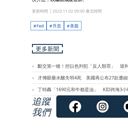
更新時間
2023.11.02 09:00 臺北時間
Fed
升息
美股
更多新聞
斷交第一槍！控以色列犯「反人類罪」 玻
才傳眼藥水釀失明4死 美國再公布27款遭
丁特轟「1690元和牛都是油」 KID跨海3
追蹤
我們