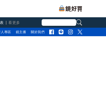
表
看更多
評人專區
鏡主播
關於我們