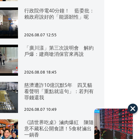
行政院停電40分鐘！ 藍委批：
賴政府說好的「能源韌性」呢
2026.08.07 12:55
「廣川漾」第三次說明會 解約
戶爆：建商嗆消保官來再說
2026.08.08 18:45
慈濟遭詐10億沉默5年 四叉貓
看聲明「重點就這句」：若判有
罪錢還我
2026.08.07 10:49
《請世界吃桌》滷肉爆紅 陳隨
意不藏私公開食譜！5食材滷出
一鍋香