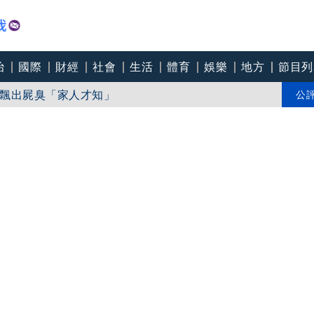
治
國際
財經
社會
生活
體育
娛樂
地方
節目列
飄出屍臭「家人才知」
 浙閩滬撤21萬人
公
、傷亡未知