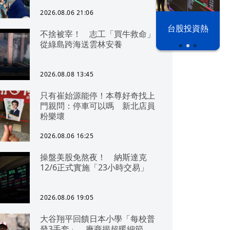
2026.08.06 21:06
漢光42演習
台股投資熱
不捨被宰！ 志工「買牛救命」
從綠島跨海送雲林安養
2026.08.08 13:45
只有崔始源能停！本尊好奇找上
門親問：停車可以嗎 新北店員
粉樂壞
2026.08.06 16:25
操盤美股免熬夜！ 納斯達克
12/6正式實施「23小時交易」
2026.08.06 19:05
大谷翔平回饋日本小學「每校普
發3手套」 廠商揭超暖細節