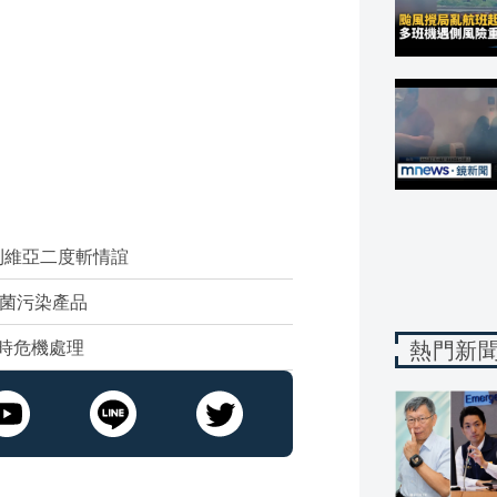
利維亞二度斬情誼
細菌污染產品
小時危機處理
熱門新