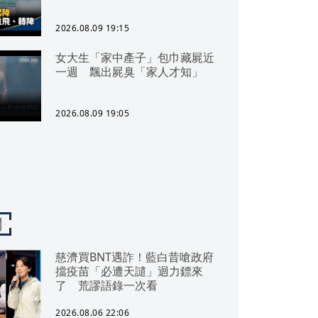
2026.08.09 19:15
女大生「家中產子」包巾藏屍近
一週 飄出屍臭「家人才知」
2026.08.09 19:05
聞
慈濟買BNT遇詐！藍白昔嗆政府
擋疫苗「必遭天譴」迴力鏢來
了 荒謬語錄一次看
2026.08.06 22:06