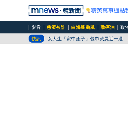
影音
慈濟被詐
白海豚颱風
致癌油
政
女大生「家中產子」包巾藏屍近一週 
快訊
「白海豚」近中國！9歲童遭浪捲入海
加拿大卑詩省野火失控 2萬人急撤離