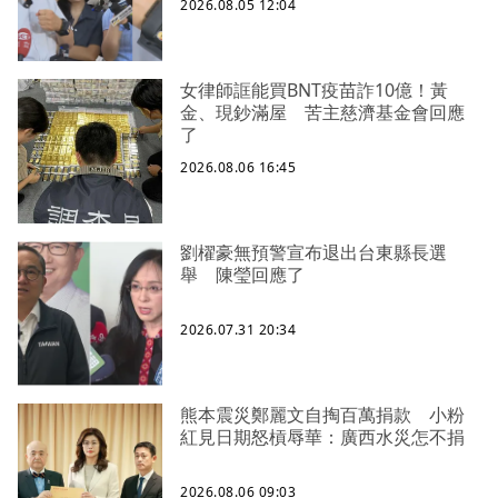
2026.08.05 12:04
女律師誆能買BNT疫苗詐10億！黃
金、現鈔滿屋 苦主慈濟基金會回應
了
2026.08.06 16:45
劉櫂豪無預警宣布退出台東縣長選
舉 陳瑩回應了
2026.07.31 20:34
熊本震災鄭麗文自掏百萬捐款 小粉
紅見日期怒槓辱華：廣西水災怎不捐
2026.08.06 09:03