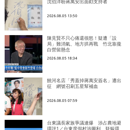
沈伯洋盼蔣萬安出面勸支持者
2026.08.05 13:50
陳見賢不只心痛還很怒！疑遭「設
局」難消氣、地方拱再戰 竹北靠攏
白營留懸念
2026.08.05 18:34
饒河名店「秀蓋掉蔣萬安簽名」遭出
征 網號召刷五星幫補血
2026.08.05 07:59
台東議長家族爭議連爆 涉占農地避
環評1／台東度假村涉圖利、疑躲環