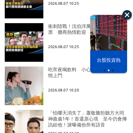
2026.08.07 10:25
衝刺陸戰！沈伯洋萬華國光市場拜
票 攤商熱情歡迎
2026.08.07 10:25
以色列 穹頂
台股投資熱
之下
吃宵夜喝飲料 小心「代謝症候群」
悄上門
2026.08.07 10:20
「怕哪天消失了」蕭敬騰拒聽方大同
神曲逾1年！首還原心境 至今仍會傳
訊給他！淚曝備份所有語音