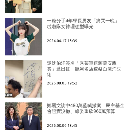
一粒分手4年學長男友「痛哭一晚」
啦啦隊女神理想型曝光
2024.04.17 15:39
邀沈伯洋簽名「秀菜單遮蔣萬安親
簽」遭出征 饒河名店速祭白漆消失
術
2026.08.05 19:52
鄭麗文訪中480萬藍喊撤案 民主基金
會證實沒撤、綠委重砍960萬預算
2026.08.06 13:45