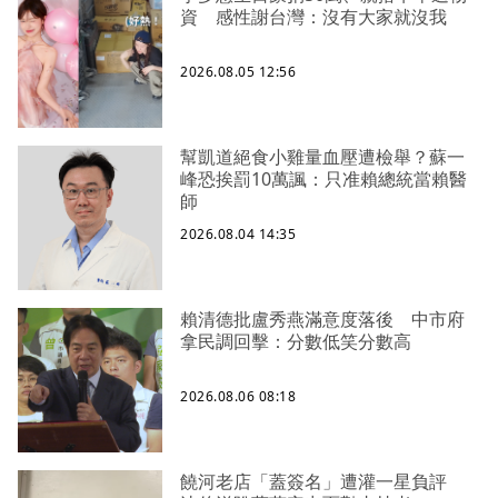
資 感性謝台灣：沒有大家就沒我
2026.08.05 12:56
幫凱道絕食小雞量血壓遭檢舉？蘇一
峰恐挨罰10萬諷：只准賴總統當賴醫
師
2026.08.04 14:35
賴清德批盧秀燕滿意度落後 中市府
拿民調回擊：分數低笑分數高
2026.08.06 08:18
饒河老店「蓋簽名」遭灌一星負評