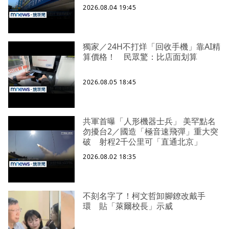
2026.08.04 19:45
獨家／24H不打烊「回收手機」靠AI精
算價格！ 民眾驚：比店面划算
2026.08.05 18:45
共軍首曝「人形機器士兵」 美罕點名
勿擾台2／國造「極音速飛彈」重大突
破 射程2千公里可「直通北京」
2026.08.02 18:35
不刻名字了！柯文哲卸腳鐐改戴手
環 貼「萊爾校長」示威