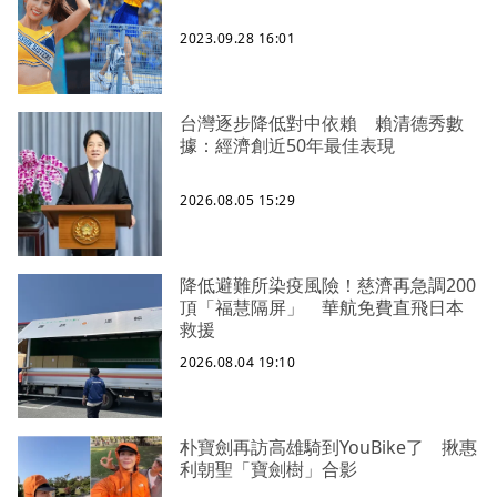
2023.09.28 16:01
台灣逐步降低對中依賴 賴清德秀數
據：經濟創近50年最佳表現
2026.08.05 15:29
降低避難所染疫風險！慈濟再急調200
頂「福慧隔屏」 華航免費直飛日本
救援
2026.08.04 19:10
朴寶劍再訪高雄騎到YouBike了 揪惠
利朝聖「寶劍樹」合影