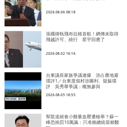
2026.08.06 08:18
張國煒執飛布拉格首航！網傳未取得
飛越許可、繞行 星宇回應了
2026.08.02 16:16
台東議長家族爭議連爆 涉占農地避
環評1／台東度假村涉圖利、疑躲環
評 吳秀華爭議：概無參與
2026.08.05 18:55
幫凱道絕食小雞量血壓遭檢舉？蘇一
峰恐挨罰10萬諷：只准賴總統當賴醫