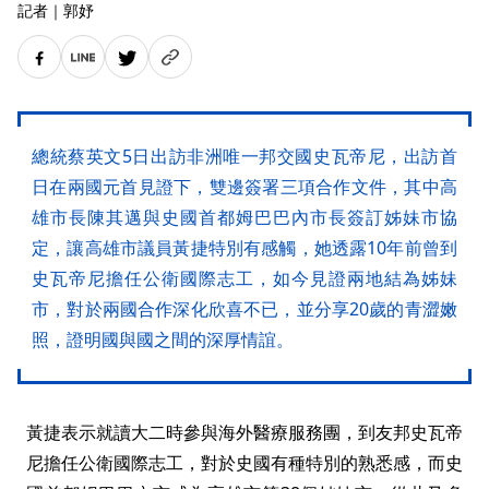
記者
｜
郭妤
總統蔡英文5日出訪非洲唯一邦交國史瓦帝尼，出訪首
日在兩國元首見證下，雙邊簽署三項合作文件，其中高
雄市長陳其邁與史國首都姆巴巴內市長簽訂姊妹市協
定，讓高雄市議員黃捷特別有感觸，她透露10年前曾到
史瓦帝尼擔任公衛國際志工，如今見證兩地結為姊妹
市，對於兩國合作深化欣喜不已，並分享20歲的青澀嫩
照，證明國與國之間的深厚情誼。
黃捷表示就讀大二時參與海外醫療服務團，到友邦史瓦帝
尼擔任公衛國際志工，對於史國有種特別的熟悉感，而史