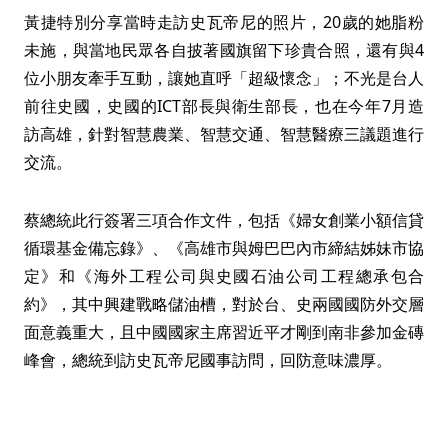
黃捷特別分享當時走訪史瓦帝尼的照片，20歲的她脂粉
未施，與當地民眾各自披著國旗留下珍貴合照，還有與4
位小朋友牽手互動，讓她直呼「超級懷念」；不光是台人
前往史國，史國的ICT部長與衛生部長，也在今年7月造
訪高雄，針對智慧農業、智慧交通、智慧醫療三議題進行
交流。
蔡總統此行簽署三項合作文件，包括《婦女創業小額信貸
循環基金備忘錄》、《高雄市與姆巴巴內市締結姊妹市協
定》和《海外工程公司與史國石油公司工程總承包合
約》，其中興建戰略儲油槽，對於台、史兩國國防外交層
面意義重大，且中國國家主席習近平才剛到南非參加金磚
峰會，總統到訪史瓦帝尼國事訪問，回防意味濃厚。