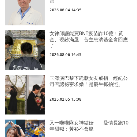
師
2026.08.04 14:35
女律師誆能買BNT疫苗詐10億！黃
金、現鈔滿屋 苦主慈濟基金會回應
了
2026.08.06 16:45
玉澤演巴黎下跪獻女友戒指 經紀公
司否認祕密求婚「是慶生抓拍照」
2025.02.05 15:08
又一啦啦隊女神結婚！ 愛情長跑10
年甜喊：黃衫不會脫