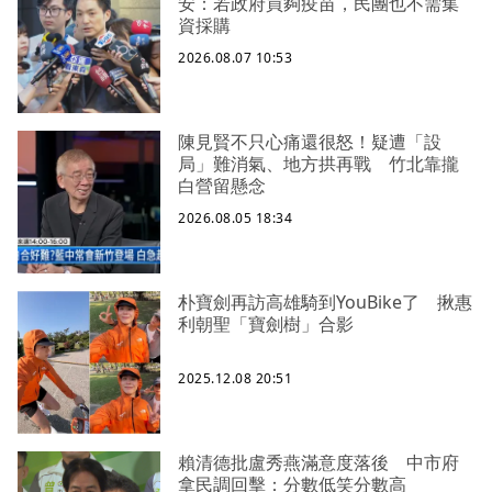
安：若政府買夠疫苗，民團也不需集
資採購
2026.08.07 10:53
陳見賢不只心痛還很怒！疑遭「設
局」難消氣、地方拱再戰 竹北靠攏
白營留懸念
2026.08.05 18:34
朴寶劍再訪高雄騎到YouBike了 揪惠
利朝聖「寶劍樹」合影
2025.12.08 20:51
賴清德批盧秀燕滿意度落後 中市府
拿民調回擊：分數低笑分數高