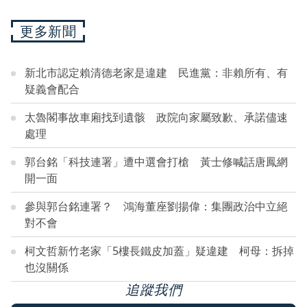
更多新聞
新北市認定賴清德老家是違建 民進黨：非賴所有、有
疑義會配合
太魯閣事故車廂找到遺骸 政院向家屬致歉、承諾儘速
處理
郭台銘「科技連署」遭中選會打槍 黃士修喊話唐鳳網
開一面
參與郭台銘連署？ 鴻海董座劉揚偉：集團政治中立絕
對不會
柯文哲新竹老家「5樓長鐵皮加蓋」疑違建 柯母：拆掉
也沒關係
追蹤我們