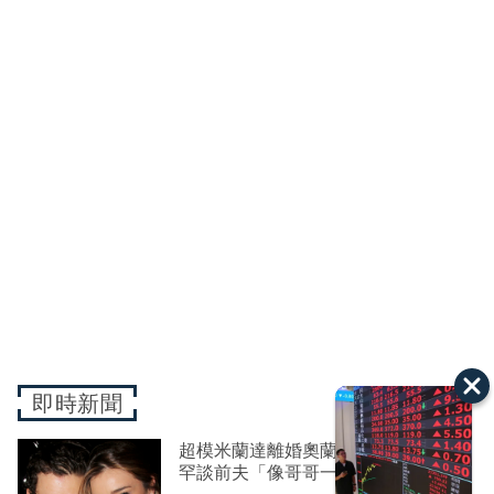
即時新聞
超模米蘭達離婚奧蘭多布魯13年！
罕談前夫「像哥哥一樣」曝相處模式