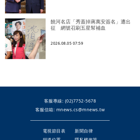
饒河名店「秀蓋掉蔣萬安簽名」遭出
征 網號召刷五星幫補血
2026.08.05 07:59
客服專線:
(02)7752-5678
客服信箱:
mnews.cs@mnews.tw
電視節目表
新聞自律
頻道位置
隱私權政策