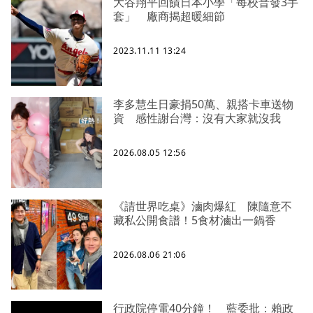
大谷翔平回饋日本小學「每校普發3手
套」 廠商揭超暖細節
2023.11.11 13:24
李多慧生日豪捐50萬、親搭卡車送物
資 感性謝台灣：沒有大家就沒我
2026.08.05 12:56
《請世界吃桌》滷肉爆紅 陳隨意不
藏私公開食譜！5食材滷出一鍋香
2026.08.06 21:06
行政院停電40分鐘！ 藍委批：賴政