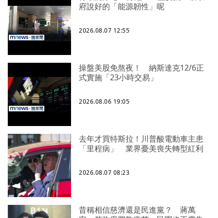
府說好的「能源韌性」呢
2026.08.07 12:55
操盤美股免熬夜！ 納斯達克12/6正
式實施「23小時交易」
2026.08.06 19:05
去年才買特斯拉！川普酸電動車主患
「里程病」 業界憂美喪失轉型紅利
2026.08.07 08:23
昔稱相信慈濟還是民進黨？ 蔣萬