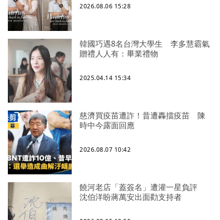
2026.08.06 15:28
韓國巧遇8名台灣大學生 李多慧霸氣
贈禮人人有：畢業禮物
2025.04.14 15:34
慈濟買疫苗遭詐！昔遭轟擋疫苗 陳
時中今露面回應
2026.08.07 10:42
饒河老店「蓋簽名」遭灌一星負評
沈伯洋盼蔣萬安出面勸支持者