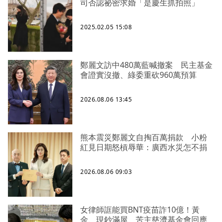
司否認祕密求婚「是慶生抓拍照」
2025.02.05 15:08
鄭麗文訪中480萬藍喊撤案 民主基金
會證實沒撤、綠委重砍960萬預算
2026.08.06 13:45
熊本震災鄭麗文自掏百萬捐款 小粉
紅見日期怒槓辱華：廣西水災怎不捐
2026.08.06 09:03
女律師誆能買BNT疫苗詐10億！黃
金、現鈔滿屋 苦主慈濟基金會回應