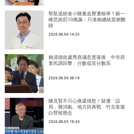
幫凱道絕食小雞量血壓遭檢舉？蘇一
峰恐挨罰10萬諷：只准賴總統當賴醫
師
2026.08.04 14:35
賴清德批盧秀燕滿意度落後 中市府
拿民調回擊：分數低笑分數高
2026.08.06 08:18
陳見賢不只心痛還很怒！疑遭「設
局」難消氣、地方拱再戰 竹北靠攏
白營留懸念
2026.08.05 18:34