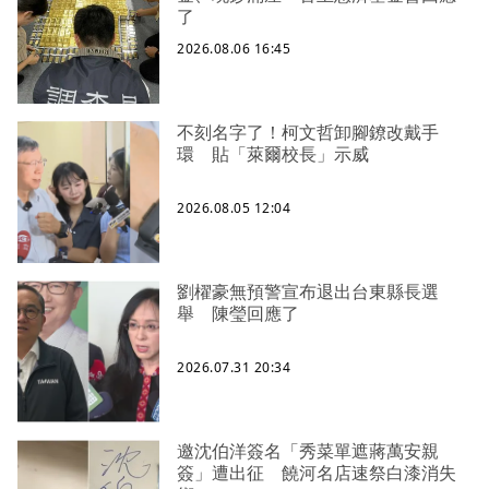
了
2026.08.06 16:45
不刻名字了！柯文哲卸腳鐐改戴手
環 貼「萊爾校長」示威
2026.08.05 12:04
劉櫂豪無預警宣布退出台東縣長選
舉 陳瑩回應了
2026.07.31 20:34
邀沈伯洋簽名「秀菜單遮蔣萬安親
簽」遭出征 饒河名店速祭白漆消失