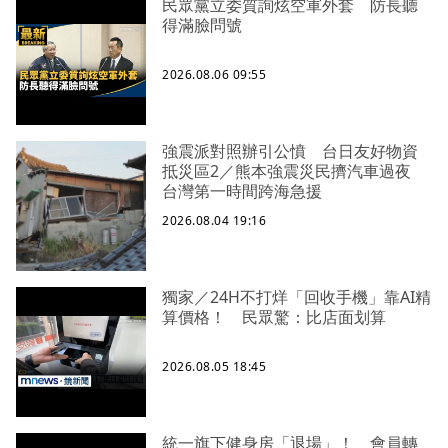
民眾黨立委質詢炫空軍外套 防長聽
得滿臉問號
2026.08.06 09:55
強震派對照辦引公憤 台日友好物資
抵災區2／熊本強震災民擠汽車過夜
台灣第一時間跨海急援
2026.08.04 19:16
獨家／24H不打烊「回收手機」靠AI精
算價格！ 民眾驚：比店面划算
2026.08.05 18:45
統一旗下健身房「退場」！ 會員轉