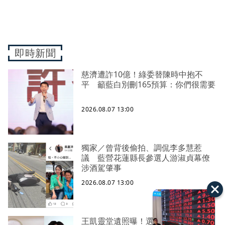
即時新聞
慈濟遭詐10億！綠委替陳時中抱不
平 籲藍白別刪165預算：你們很需要
2026.08.07 13:00
獨家／曾背後偷拍、調侃李多慧惹
議 藍營花蓮縣長參選人游淑貞幕僚
涉酒駕肇事
2026.08.07 13:00
王凱靈堂遺照曝！選用3年前「白衣燦