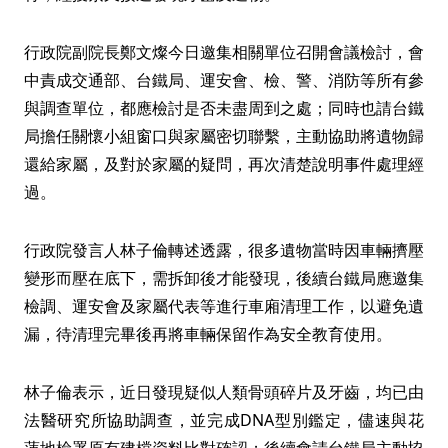
行政院副院長鄭文燦今日邀集相關單位召開會議檢討，會
中責成交通部、台鐵局、運安會、檢、警、消防等所有參
與調查單位，都應檢討是否未盡周到之處；同時也請台鐵
局擔任關懷小組窗口與家屬密切聯繫，主動協助將遺物歸
還給家屬，及對於家屬的疑問，再次清楚說明事件處理經
過。
行政院發言人林子倫轉述透露，很多遺物當時因車輛擠壓
變形而壓在底下，需拆卸後才能發現，後續台鐵局應邀集
檢調、運安會及家屬代表等進行車廂清理工作，以避免遺
漏，待清理完畢後再將車輛保留作為安全教育使用。
林子倫表示，近日發現疑似人類骨頭碎片及牙齒，均已由
法醫研究所協助調查，並完成DNA型別鑑定，儘速與花