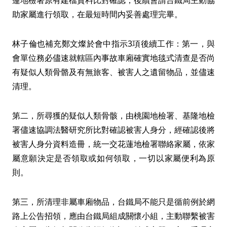
蓮地檢署原有建檔資料比對確認；後續會請台鐵局主動協
助家屬進行領取，在最短時間内妥善處理完畢。
林子倫也補充鄭文燦於會中指示3項後續工作：第一，與
會單位務必儘速就轄區內事故車廂確實地毯式清查是否尚
有疑似人類骨骼及有無旅客、被害人之遺留物品，並儘速
清理。
第二，所尋獲的疑似人類骨骸，由桃園地檢署、基隆地檢
署儘速協調法醫研究所比對確認被害人身分，經確認後將
被害人身分資料造冊，統一交花蓮地檢署聯絡家屬，依家
屬意願決定是否領取或如何領取，一切以家屬便利為原
則。
第三，所清理非屬車廂物品，台鐵局不能只是循前例於網
路上公告招領，應由台鐵局組成關懷小組，主動聯繫被害