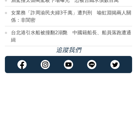
酒駕撞太魯閣駕駛下場曝光 恐被台鐵求償數百萬
女業務「詐周渝民夫婦3千萬」遭判刑 喻虹淵揭兩人關
係：非閨密
台北港引水船被撞翻2溺斃 中國籍船長、船員落跑遭通
緝
追蹤我們