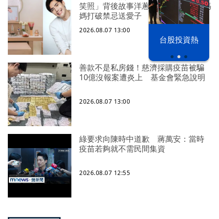
笑照」背後故事洋蔥超大顆... 70歲媽
媽打破禁忌送愛子
2026.08.07 13:00
漢光42演習
台股投資熱
善款不是私房錢！慈濟採購疫苗被騙
10億沒報案遭炎上 基金會緊急說明
2026.08.07 13:00
綠要求向陳時中道歉 蔣萬安：當時
疫苗若夠就不需民間集資
2026.08.07 12:55