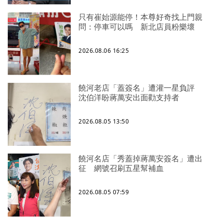
只有崔始源能停！本尊好奇找上門親
問：停車可以嗎 新北店員粉樂壞
2026.08.06 16:25
饒河老店「蓋簽名」遭灌一星負評
沈伯洋盼蔣萬安出面勸支持者
2026.08.05 13:50
饒河名店「秀蓋掉蔣萬安簽名」遭出
征 網號召刷五星幫補血
2026.08.05 07:59