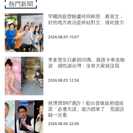
熱門新聞
罕曬與藍營饒慶玲同框照 蔡英文：
好的地方政治是終結對立、彼此接力
2026.08.05 15:07
李多慧生日豪捐50萬、親搭卡車送物
資 感性謝台灣：沒有大家就沒我
2026.08.05 12:56
慈濟買BNT遇詐！藍白昔嗆政府擋疫
苗「必遭天譴」迴力鏢來了 荒謬語
錄一次看
2026.08.06 22:06