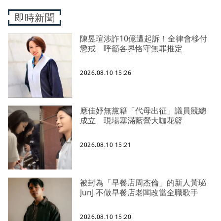
即時新聞
陳昱瑄涉詐10億遭起訴！全律會移付
懲戒 呼籲各界恪守無罪推定
2026.08.10 15:26
應佳妤無黨籍「代母出征」議員競總
成立 現場塞滿藍營大咖花籃
2026.08.10 15:21
被封為「早餐店周杰倫」的新人黃珌
JunJ 不做早餐店老闆改當全職歌手
2026.08.10 15:20