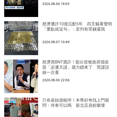
2026.08.06 19:05
慈濟遭詐10億沉默5年 四叉貓看聲明
「重點就這句」：若判有罪錢還我
2026.08.07 10:49
慈濟買BNT遇詐！藍白昔嗆政府擋疫
苗「必遭天譴」迴力鏢來了 荒謬語
錄一次看
2026.08.06 22:06
只有崔始源能停！本尊好奇找上門親
問：停車可以嗎 新北店員粉樂壞