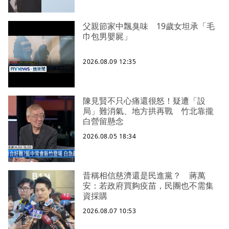
父親節家中飄臭味 19歲女坦承「毛
巾包男嬰屍」
2026.08.09 12:35
陳見賢不只心痛還很怒！疑遭「設
局」難消氣、地方拱再戰 竹北靠攏
白營留懸念
2026.08.05 18:34
昔稱相信慈濟還是民進黨？ 蔣萬
安：若政府買夠疫苗，民團也不需集
資採購
2026.08.07 10:53