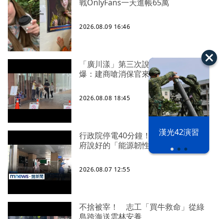
戰OnlyFans一天進帳65萬
2026.08.09 16:46
「廣川漾」第三次說明會 解約戶
爆：建商嗆消保官來再說
2026.08.08 18:45
漢光42演習
行政院停電40分鐘！ 藍委批：賴政
府說好的「能源韌性」呢
2026.08.07 12:55
不捨被宰！ 志工「買牛救命」從綠
島跨海送雲林安養