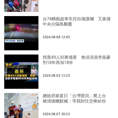
台74轎跑超車失控自撞護欄 又衝撞
中央分隔島翻覆
2026.08.08 12:45
拐賣49人到柬埔寨 角頭演員李振豪
判18年再加18年
2026.08.03 12:25
總統府家庭日「台灣寶貝」爬上台
賴清德幽默喊：等我卸任交棒給你
2026.08.07 20:22