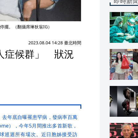
即時新
停擺。（翻攝席琳狄翁IG）
2023.08.04 14:28 臺北時間
人症候群」 狀況
on）去年底自曝罹患罕病，發病率百萬
yndrome），今年5月間推出多首新歌，
球巡迴所有場次。近日胞姊接受訪