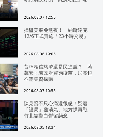
2026.08.07 12:55
操盤美股免熬夜！ 納斯達克
12/6正式實施「23小時交易」
2026.08.06 19:05
昔稱相信慈濟還是民進黨？ 蔣
萬安：若政府買夠疫苗，民團也
不需集資採購
2026.08.07 10:53
陳見賢不只心痛還很怒！疑遭
「設局」難消氣、地方拱再戰
竹北靠攏白營留懸念
2026.08.05 18:34