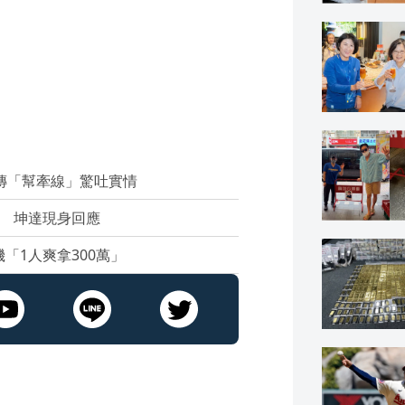
寅傳「幫牽線」驚吐實情
」 坤達現身回應
「1人爽拿300萬」