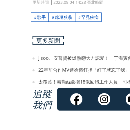
更新時間
2023.08.04 14:28 臺北時間
歌手
席琳狄翁
罕見疾病
更多新聞
Jisoo、安普賢被爆熱戀大方認愛！ 丁海
22年前合作MV遭徐懷鈺指「紅了就忘了我
太羨慕！泰勒絲豪擲18億回饋工作人員 司機
追蹤
我們