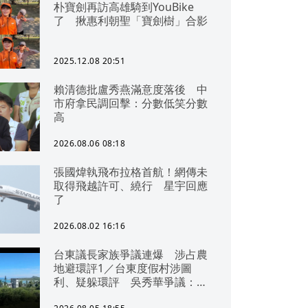
朴寶劍再訪高雄騎到YouBike
了 揪惠利朝聖「寶劍樹」合影
2025.12.08 20:51
賴清德批盧秀燕滿意度落後 中
市府拿民調回擊：分數低笑分數
高
2026.08.06 08:18
張國煒執飛布拉格首航！網傳未
取得飛越許可、繞行 星宇回應
了
2026.08.02 16:16
台東議長家族爭議連爆 涉占農
地避環評1／台東度假村涉圖
利、疑躲環評 吳秀華爭議：概
無參與