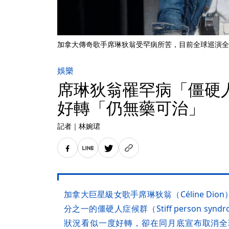
加拿大傳奇歌手席琳狄翁受罕病所苦，目前全球巡演全
娛樂
席琳狄翁罹罕病「僵硬
好轉「仍無藥可治」
記者
｜
林婉珺
加拿大巨星級女歌手席琳狄翁（Céline Di
分之一的僵硬人症候群（Stiff person s
狀況看似一度好轉，卻在同月底宣布取消全