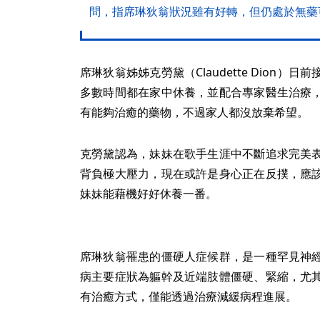
問，指席琳狄翁狀況雖有好轉，但仍處於無藥
席琳狄翁姊姊克勞黛（Claudette Dion
多數時間都在家中休養，並配合專家醫生治療
有能夠治癒的藥物，不過家人都沒放棄希望。
克勞黛認為，妹妹在歌手生涯中不斷追求完美
背負極大壓力，現在或許是身心正在反撲，應
妹妹能藉機好好休養一番。
席琳狄翁罹患的僵硬人症候群，是一種罕見神
病主要症狀為軀幹及近端肢體僵硬、緊縮，尤
有治癒方式，僅能透過治療減緩病程進展。