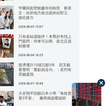
罕曬與藍營饒慶玲同框照 蔡英
文：好的地方政治是終結對立、
彼此接力
2026.08.05 15:07
只有崔始源能停！本尊好奇找上
門親問：停車可以嗎 新北店員
粉樂壞
2026.08.06 16:25
慈濟遭詐10億沉默5年 四叉貓
看聲明「重點就這句」：若判有
罪錢還我
2026.08.07 10:49
大谷翔平回饋日本小學「每校普
發3手套」 廠商揭超暖細節