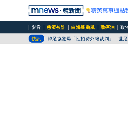
影音
慈濟被詐
白海豚颱風
致癌油
政
韓足協驚爆「性招待外籍裁判」 世足
快訊
中秋送禮怎麼挑？大盛屋3款頂級禮盒
暗黑界轉戰科技圈！前AV女優當工程