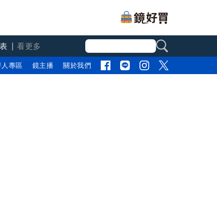
表
看更多
評人專區
鏡主播
關於我們