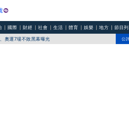
治
國際
財經
社會
生活
體育
娛樂
地方
節目列
、奧運7場不敗黑幕曝光
網羅山海珍饈 鮑魚、滴雞精、台灣香菇超澎湃
公
師 接單「網站製作」