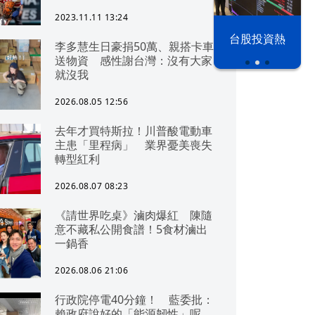
2023.11.11 13:24
漢光42演習
台股投資熱
李多慧生日豪捐50萬、親搭卡車
送物資 感性謝台灣：沒有大家
就沒我
2026.08.05 12:56
去年才買特斯拉！川普酸電動車
主患「里程病」 業界憂美喪失
轉型紅利
2026.08.07 08:23
《請世界吃桌》滷肉爆紅 陳隨
意不藏私公開食譜！5食材滷出
一鍋香
2026.08.06 21:06
行政院停電40分鐘！ 藍委批：
賴政府說好的「能源韌性」呢