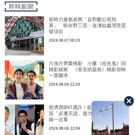
即時新聞
前時力黨魁表態「反對刪公視預
算」 盼在野三思：改凍結處理受質
疑項目
2026.08.07 00:20
六強片齊聚桃影 小薰《祖先鬼》回
桃影娘家 《長安的荔枝》桃影加映
一票難求
2026.08.06 22:20
慈濟買BNT遇詐！藍白昔嗆政府擋疫
苗「必遭天譴」迴力鏢來了 荒謬語
錄一次看
2026.08.06 22:06