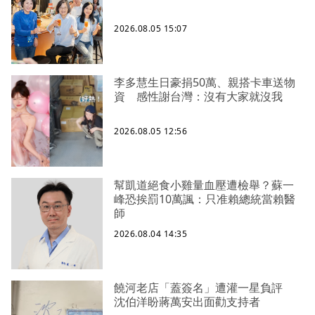
2026.08.05 15:07
李多慧生日豪捐50萬、親搭卡車送物
資 感性謝台灣：沒有大家就沒我
2026.08.05 12:56
幫凱道絕食小雞量血壓遭檢舉？蘇一
峰恐挨罰10萬諷：只准賴總統當賴醫
師
2026.08.04 14:35
饒河老店「蓋簽名」遭灌一星負評
沈伯洋盼蔣萬安出面勸支持者