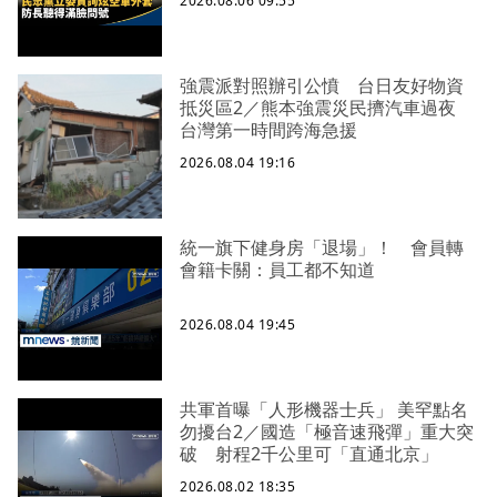
2026.08.06 09:55
強震派對照辦引公憤 台日友好物資
抵災區2／熊本強震災民擠汽車過夜
台灣第一時間跨海急援
2026.08.04 19:16
統一旗下健身房「退場」！ 會員轉
會籍卡關：員工都不知道
2026.08.04 19:45
共軍首曝「人形機器士兵」 美罕點名
勿擾台2／國造「極音速飛彈」重大突
破 射程2千公里可「直通北京」
2026.08.02 18:35