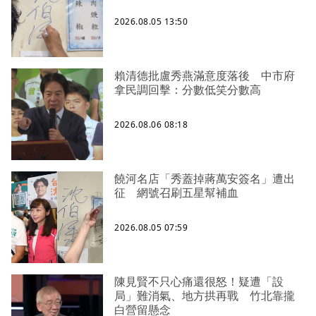
2026.08.05 13:50
賴清德批盧秀燕滿意度落後 中市府
拿民調回擊：分數低笑分數高
2026.08.06 08:18
饒河名店「秀蓋掉蔣萬安簽名」遭出
征 網號召刷五星幫補血
2026.08.05 07:59
陳見賢不只心痛還很怒！疑遭「設
局」難消氣、地方拱再戰 竹北靠攏
白營留懸念