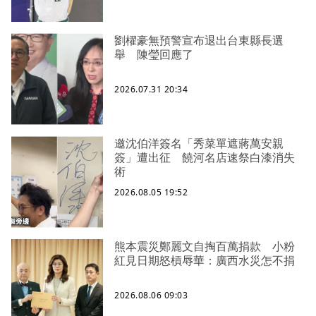
劉櫂豪無預警宣布退出台東縣長選
舉 陳瑩回應了
2026.07.31 20:34
邀沈伯洋簽名「秀菜單遮蔣萬安親
簽」遭出征 饒河名店速祭白漆消失
術
2026.08.05 19:52
熊本震災鄭麗文自掏百萬捐款 小粉
紅見日期怒槓辱華：廣西水災怎不捐
2026.08.06 09:03