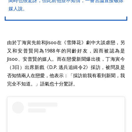
聞時也很驚訝，但此前他並不知情，一番言論直接破除
媒人說。
由於丁海寅先前和Jisoo在《雪降花》劇中大談虐戀，另
又和安普賢同為1988年的同齡好友，因而被認為是
Jisoo、安普賢的媒人。而在戀愛新聞爆出後，丁海寅今
（3日）出席新戲《D.P. 逃兵追緝令2》採訪，被問及是
否知情兩人在戀愛，他表示：「採訪前我有看到新聞，我
完全不知道。」語氣也十分驚訝。