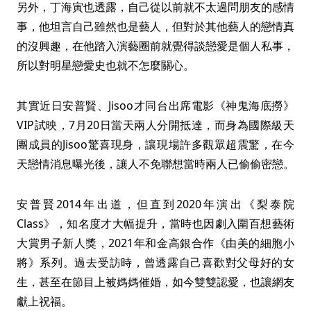
另外，丁海寅也透露，自己從以前就不太過問朋友的感情
事，他坦言自己雖然也是藝人，但對於其他藝人的戀情真
的沒興趣，在他踏入演藝圈前就覺得談戀愛是個人私事，
所以對明星戀愛史也就不怎麼關心。
其實近日安普賢、Jisoo才同台出席電影《神鬼海底撈》
VIP試映，7月20日當天兩人分開抵達，而身為國際級天
團成員的Jisoo驚喜現身，讓現場許多觀眾超震驚，在今
天戀情消息曝光後，讓人不免聯想當時兩人已偷偷密戀。
安普賢2014年出道，但直到2020年演出《梨泰院
Class》，知名度才大幅提升，當時也因劇入圍百想藝術
大賞男子新人獎，2021年和金高銀合作《由美的細胞小
將》系列。過去受訪時，曾透露自己喜歡對父母好的女
生，甚至在節目上被媽媽催婚，如今雙雙認愛，也讓網友
獻上祝福。