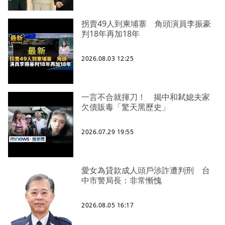
拐賣49人到柬埔寨 角頭演員李振豪
判18年再加18年
2026.08.03 12:25
一言不合就揮刀！ 揭中和弒媳夫家
欠債販毒「驚天黑歷史」
2026.07.29 19:55
愛女為貸款成人頭戶涉詐遭判刑 台
中市警局長：非常慚愧
2026.08.05 16:17