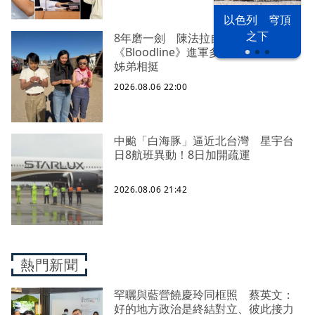
以色列 穹頂
之下
8年磨一劍 陳法拉自編自導
《Bloodline》進軍多倫多 柯林法洛
姊弟相挺
2026.08.06 22:00
中颱「白海豚」逼近北台灣 星宇台
日8航班異動！8日加開疏運
2026.08.06 21:42
熱門新聞
罕曬與藍營饒慶玲同框照 蔡英文：
好的地方政治是終結對立、彼此接力