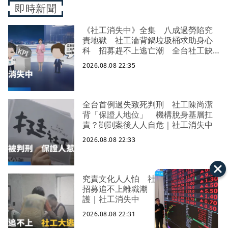
即時新聞
《社工消失中》全集 八成過勞陷究
責地獄 社工淪背鍋垃圾桶求助身心
科 招募趕不上逃亡潮 全台社工缺
口警報 揭薪資回捐黑幕 血汗錢遭
2026.08.08 22:35
剝削
全台首例過失致死判刑 社工陳尚潔
背「保證人地位」 機構脫身基層扛
責？剴剴案後人人自危｜社工消失中
2026.08.08 22:33
究責文化人人怕 社福缺口拉警報
招募追不上離職潮 低薪過勞誰來守
護｜社工消失中
2026.08.08 22:31