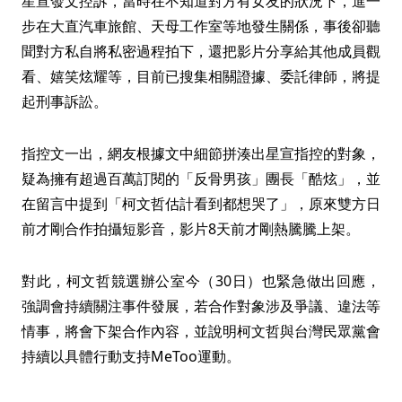
星宣發文控訴，當時在不知道對方有女友的狀況下，進一
步在大直汽車旅館、天母工作室等地發生關係，事後卻聽
聞對方私自將私密過程拍下，還把影片分享給其他成員觀
看、嬉笑炫耀等，目前已搜集相關證據、委託律師，將提
起刑事訴訟。
指控文一出，網友根據文中細節拼湊出星宣指控的對象，
疑為擁有超過百萬訂閱的「反骨男孩」團長「酷炫」，並
在留言中提到「柯文哲估計看到都想哭了」，原來雙方日
前才剛合作拍攝短影音，影片8天前才剛熱騰騰上架。
對此，柯文哲競選辦公室今（30日）也緊急做出回應，
強調會持續關注事件發展，若合作對象涉及爭議、違法等
情事，將會下架合作內容，並說明柯文哲與台灣民眾黨會
持續以具體行動支持MeToo運動。