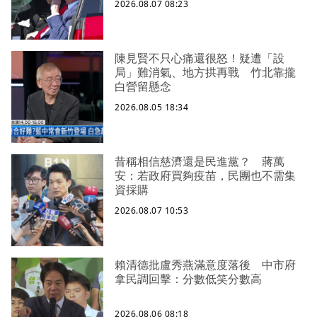
2026.08.07 08:23
陳見賢不只心痛還很怒！疑遭「設
局」難消氣、地方拱再戰 竹北靠攏
白營留懸念
2026.08.05 18:34
昔稱相信慈濟還是民進黨？ 蔣萬
安：若政府買夠疫苗，民團也不需集
資採購
2026.08.07 10:53
賴清德批盧秀燕滿意度落後 中市府
拿民調回擊：分數低笑分數高
2026.08.06 08:18