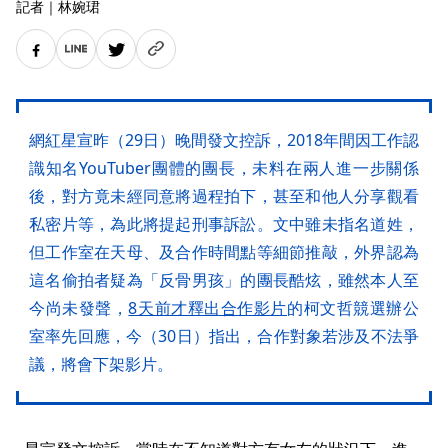
記者
｜
林婉珺
網紅星宣昨（29日）晚間發文控訴，2018年間因工作認
識知名YouTuber團體的團長，未料在兩人進一步關係
後，對方竟未經同意將過程拍下，甚至和他人分享觀看
私密片等，為此將提起刑事訴訟。文中雖未指名道姓，
但工作室在天母、及合作時間點等細節推敲，外界認為
這名偷拍者疑為「反骨男孩」的團長酷炫，雖然本人至
今尚未發聲，
8天前才釋出合作影片
的柯文哲競選辦公
室率先回應，今（30日）指出，合作對象若涉及不法爭
議，將會下架影片。