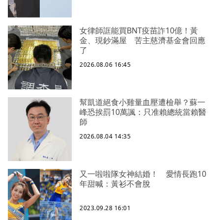
女律師誆能買BNT疫苗詐10億！黃
金、現鈔滿屋 苦主慈濟基金會回應
了
2026.08.06 16:45
幫凱道絕食小雞量血壓遭檢舉？蘇一
峰恐挨罰10萬諷：只准賴總統當賴醫
師
2026.08.04 14:35
又一啦啦隊女神結婚！ 愛情長跑10
年甜喊：黃衫不會脫
2023.09.28 16:01