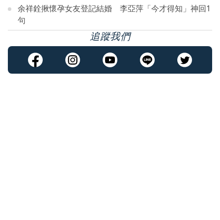
余祥銓揪懷孕女友登記結婚 李亞萍「今才得知」神回1
句
追蹤我們