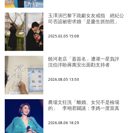
玉澤演巴黎下跪獻女友戒指 經紀公
司否認祕密求婚「是慶生抓拍照」
2025.02.05 15:08
饒河老店「蓋簽名」遭灌一星負評
沈伯洋盼蔣萬安出面勸支持者
2026.08.05 13:50
農場文狂洗「離婚、女兒不是檢場
的」 李翊君闢謠：李媽一度當真
2026.08.06 18:29