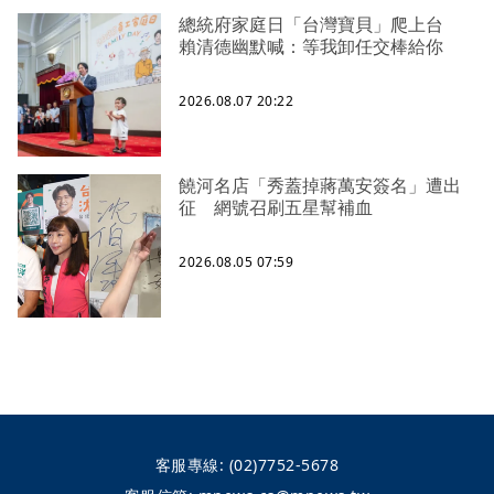
總統府家庭日「台灣寶貝」爬上台
賴清德幽默喊：等我卸任交棒給你
2026.08.07 20:22
饒河名店「秀蓋掉蔣萬安簽名」遭出
征 網號召刷五星幫補血
2026.08.05 07:59
客服專線:
(02)7752-5678