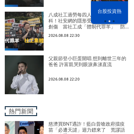
漢光42演習
台股投資熱
八成社工過勞每四人有一人求助身心
科！社安網的隱形受災戶 集體心理
創傷 當社工成「體制代罪羊」 防
禦性社工不敢多做無奈趨勢？耗竭殆
2026.08.08 22:30
盡下的社安網危機｜社工消失中
父親節登小巨蛋開唱 想到離世三年的
爸爸 許富凱哭到眼淚鼻涕直流
2026.08.08 22:20
熱門新聞
慈濟買BNT遇詐！藍白昔嗆政府擋疫
苗「必遭天譴」迴力鏢來了 荒謬語