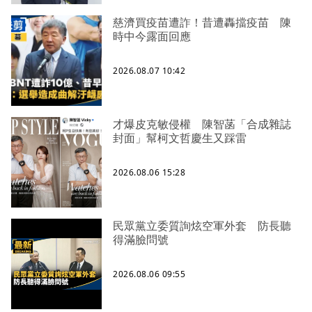
慈濟買疫苗遭詐！昔遭轟擋疫苗 陳
時中今露面回應
2026.08.07 10:42
才爆皮克敏侵權 陳智菡「合成雜誌
封面」幫柯文哲慶生又踩雷
2026.08.06 15:28
民眾黨立委質詢炫空軍外套 防長聽
得滿臉問號
2026.08.06 09:55