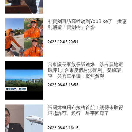
朴寶劍再訪高雄騎到YouBike了 揪惠
利朝聖「寶劍樹」合影
2025.12.08 20:51
台東議長家族爭議連爆 涉占農地避
環評1／台東度假村涉圖利、疑躲環
評 吳秀華爭議：概無參與
2026.08.05 18:55
張國煒執飛布拉格首航！網傳未取得
飛越許可、繞行 星宇回應了
2026.08.02 16:16