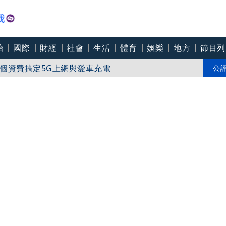
治
國際
財經
社會
生活
體育
娛樂
地方
節目列
！毒趴變態男重判14年6月
個資費搞定5G上網與愛車充電
公
銀行年花2.5億美元挺員工減重