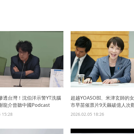
滲透台灣！沈伯洋示警YT洗腦
超越YOASOBI、米津玄師的
龍介曾聽中國Podcast
市早苗催票片9天飆破億人次
 15:28
2026.02.05 18:26