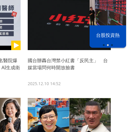
漢光42演習
台股投資熱
名醫院爆
國台辦轟台灣禁小紅書「反民主」 台
AI生成衛
媒當場問何時開放臉書
2025.12.10 14:52