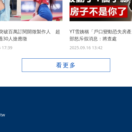
T突破百萬訂閱開徵製作人 超
YT雪姨稱「戶口變動恐失房
過30人搶應徵
部怒斥假消息：將查處
 17:39
2025.09.16 13:42
看更多
tw