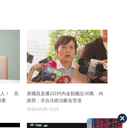
女人！ 高
黃國昌直播2日抖內金額飆近30萬 內
觀看
政部：非合法政治獻金管道
2026.02.05 15:25