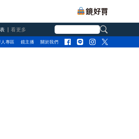
表
看更多
評人專區
鏡主播
關於我們