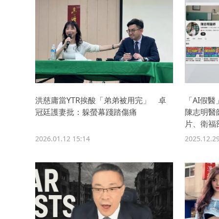
洪慈庸當YTR挨酸「弟弟被用完」 卓
「AI假
冠廷護妻批：躲螢幕踐踏傷痛
陳志明醫
片、衛福
2026.01.12 15:14
2025.12.29