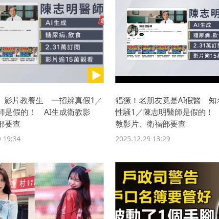
醫」影片教養生 一招辨真假1／
猖獗！老朋友竟是AI假醫 知
師是假的！ AI生成衛教影
性騷1／陳志明醫師是假的！ 
部要查
教影片、衛福部要查
 19:34
2025.12.29 13:29