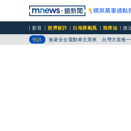
影音
慈濟被詐
白海豚颱風
致癌油
政
「滴管餵毒」傳播妹如喪屍遭性侵致死
快訊
衝著全台電動車主而來 台灣大首推一
神級福利！打「瘦瘦針」公司買單 美