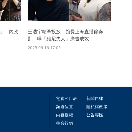
產」 內政
王浩宇精準投放！館長上海直播節奏
亂 曝「維尼夫人」廣告成效
2025.06.16 17:05
電視節目表
新聞自律
頻道位置
隱私權政策
內容授權
公告專區
整合行銷