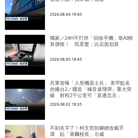
2026.08.04 19:45
獨家／24H不打烊「回收手機」靠AI精
算價格！ 民眾驚：比店面划算
2026.08.05 18:45
共軍首曝「人形機器士兵」 美罕點名
勿擾台2／國造「極音速飛彈」重大突
破 射程2千公里可「直通北京」
2026.08.02 18:35
不刻名字了！柯文哲卸腳鐐改戴手
環 貼「萊爾校長」示威