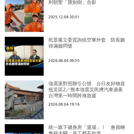
利朝聖「寶劍樹」合影
2025.12.08 20:51
民眾黨立委質詢炫空軍外套 防長聽
得滿臉問號
2026.08.06 09:55
強震派對照辦引公憤 台日友好物資
抵災區2／熊本強震災民擠汽車過夜
台灣第一時間跨海急援
2026.08.04 19:16
統一旗下健身房「退場」！ 會員轉
會籍卡關：員工都不知道