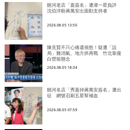
饒河老店「蓋簽名」遭灌一星負評
沈伯洋盼蔣萬安出面勸支持者
2026.08.05 13:50
陳見賢不只心痛還很怒！疑遭「設
局」難消氣、地方拱再戰 竹北靠攏
白營留懸念
2026.08.05 18:34
饒河名店「秀蓋掉蔣萬安簽名」遭出
征 網號召刷五星幫補血
2026.08.05 07:59