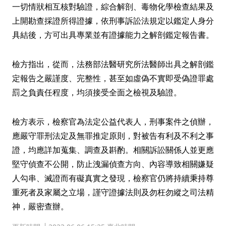
一切情狀相互核對驗證，綜合解剖、毒物化學檢查結果及
上開勘查採證所得證據，依刑事訴訟法規定以鑑定人身分
具結後，方可出具專業並有證據能力之解剖鑑定報告書。
檢方指出，從而，法務部法醫研究所法醫師出具之解剖鑑
定報告之嚴謹度、完整性，甚至如虛偽不實即受偽證罪處
罰之負責任程度，均須接受全面之檢視及驗證。
檢方表示，檢察官為法定公益代表人，刑事案件之偵辦，
應嚴守罪刑法定及無罪推定原則，對被告有利及不利之事
證，均應詳加蒐集、調查及斟酌。相關訴訟關係人並更應
堅守偵查不公開，防止洩漏偵查方向、內容導致相關嫌疑
人勾串、滅證而有礙真實之發現，檢察官仍將持續秉持尊
重死者及家屬之立場，謹守證據法則及勿枉勿縱之司法精
神，嚴密查辦。