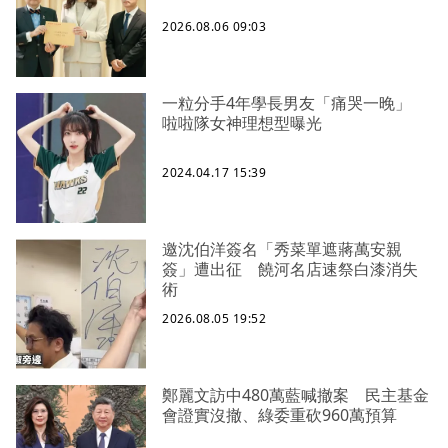
2026.08.06 09:03
一粒分手4年學長男友「痛哭一晚」
啦啦隊女神理想型曝光
2024.04.17 15:39
邀沈伯洋簽名「秀菜單遮蔣萬安親
簽」遭出征 饒河名店速祭白漆消失
術
2026.08.05 19:52
鄭麗文訪中480萬藍喊撤案 民主基金
會證實沒撤、綠委重砍960萬預算