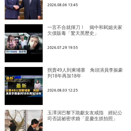
2026.08.06 13:45
一言不合就揮刀！ 揭中和弒媳夫家
欠債販毒「驚天黑歷史」
2026.07.29 19:55
拐賣49人到柬埔寨 角頭演員李振豪
判18年再加18年
2026.08.03 12:25
玉澤演巴黎下跪獻女友戒指 經紀公
司否認祕密求婚「是慶生抓拍照」