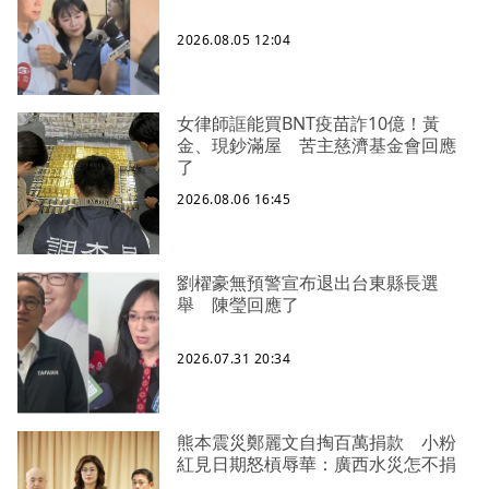
2026.08.05 12:04
女律師誆能買BNT疫苗詐10億！黃
金、現鈔滿屋 苦主慈濟基金會回應
了
2026.08.06 16:45
劉櫂豪無預警宣布退出台東縣長選
舉 陳瑩回應了
2026.07.31 20:34
熊本震災鄭麗文自掏百萬捐款 小粉
紅見日期怒槓辱華：廣西水災怎不捐