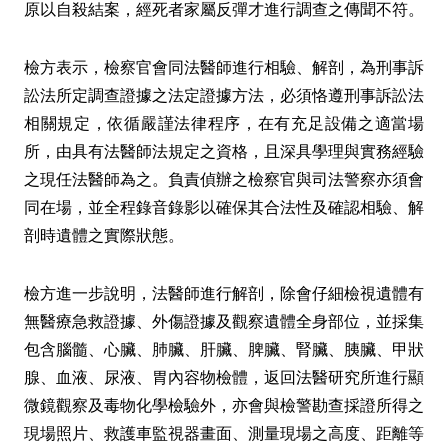
原以自殺結案，經死者家屬反彈才進行調查之傳聞不符。
檢方表示，檢察官會同法醫師進行相驗、解剖，為刑事訴
訟法所定調查證據之法定證據方法，必須恪遵刑事訴訟法
相關規定，依循嚴謹法律程序，在有充足設備之適當場
所，由具有法醫師法規定之資格，且深具學理與實務經驗
之現任法醫師為之。負責偵辦之檢察官與司法警察亦須會
同在場，並全程錄音錄影以確保其合法性及確認相驗、解
剖時遺體之實際狀態。
檢方進一步說明，法醫師進行解剖，除會仔細檢視遺體有
無醫療急救證據、外傷證據及觀察遺體全身部位，並採集
包含腦髓、心臟、肺臟、肝臟、脾臟、腎臟、胰臟、甲狀
腺、血液、尿液、胃內容物檢體，返回法醫研究所進行顯
微鏡觀察及毒物化學檢驗外，亦會與檢警勘查採證所得之
現場照片、救護車監視器畫面、測量現場之高度、距離等