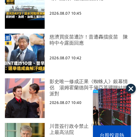
2026.08.07 10:45
慈濟買疫苗遭詐！昔遭轟擋疫苗 陳
時中今露面回應
2026.08.07 10:42
影史唯一修成正果《蜘蛛人》銀幕情
侶 湯姆霍蘭德與千黛亞英國辦結婚
派對
2026.08.07 10:40
川普簽行政令禁止「生育旅遊」 槓
以色列 穹頂
上最高法院
台股投資熱