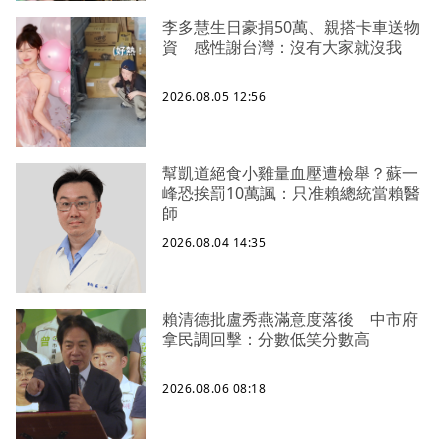
李多慧生日豪捐50萬、親搭卡車送物
資 感性謝台灣：沒有大家就沒我
2026.08.05 12:56
幫凱道絕食小雞量血壓遭檢舉？蘇一
峰恐挨罰10萬諷：只准賴總統當賴醫
師
2026.08.04 14:35
賴清德批盧秀燕滿意度落後 中市府
拿民調回擊：分數低笑分數高
2026.08.06 08:18