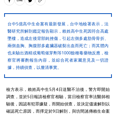
台中5億高中生命案有最新發展，台中地檢署表示，法
醫研究所解剖鑑定報告顯示，賴姓高中生死因符合高處
墜樓，造成左後背部鈍挫傷，引起左側多處肋骨骨折、
兩側血胸、胸腹部多處臟器破裂出血而死亡；而其體內
也未驗出酒精或葡萄催芽劑等1000餘種毒藥物反應，檢
察官將審酌報告內容，並綜合死者家屬意見及一切證
據，持續偵查，以釐清事實。
檢方表示，賴姓高中生5月4日送醫不治後，警方即開始
調查，並於5日報請檢察官相驗，當日檢察官率法醫師相
驗後，因認有犯罪嫌疑，而開始偵查，並決定儘速解剖以
確認死亡原因，而擇定於9日解剖，與坊間謠傳賴生命案