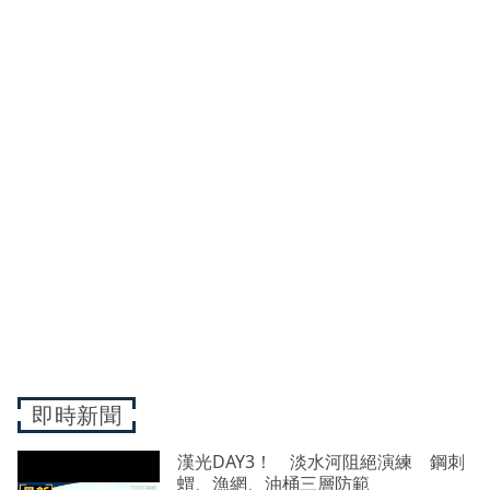
即時新聞
漢光DAY3！ 淡水河阻絕演練 鋼刺
蝟、漁網、油桶三層防範