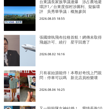
台東議長家族爭議連爆 涉占農地避
環評1／台東度假村涉圖利、疑躲環
評 吳秀華爭議：概無參與
2026.08.05 18:55
張國煒執飛布拉格首航！網傳未取得
飛越許可、繞行 星宇回應了
2026.08.02 16:16
只有崔始源能停！本尊好奇找上門親
問：停車可以嗎 新北店員粉樂壞
2026.08.06 16:25
又一啦啦隊女神結婚！ 愛情長跑10