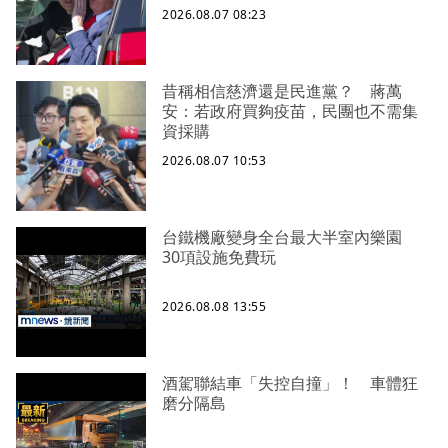
2026.08.07 08:23
昔稱相信慈濟還是民進黨？ 蔣萬
安：若政府買夠疫苗，民團也不需集
資採購
2026.08.07 10:53
台鐵機廠變身全台最大半室內樂園
30項設施免費玩
2026.08.08 13:55
酒駕聯結車「失控自撞」！ 車體狂
磨分隔島