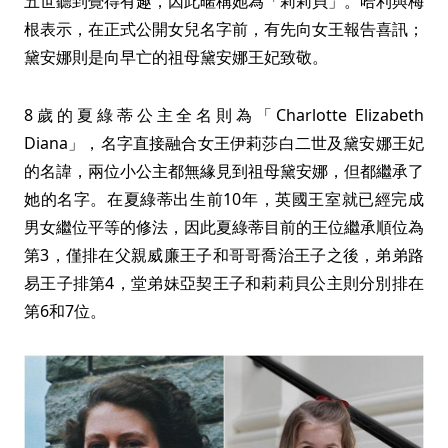
五世聽到覺得有趣，因此暱稱她為「莉莉貝」。哈利與梅
根表示，在正式公開女兒名字前，有先向女王報告喜訊；
黛安娜則是向早亡的祖母黛安娜王妃致敬。
8歲的夏綠蒂公主全名則為「Charlotte Elizabeth
Diana」，名字直接融合女王伊莉莎白二世及黛安娜王妃
的名諱，兩位小公主都無緣見到祖母黛安娜，但都繼承了
她的名字。在夏綠蒂出生前10年，英國王室就已經完成
男女繼位平等的修法，因此夏綠蒂目前的王位繼承順位為
第3，僅排在父親威廉王子和哥哥喬治王子之後，弟弟路
易王子排第4，堂弟妹亞契王子和莉莉貝公主則分別排在
第6和7位。