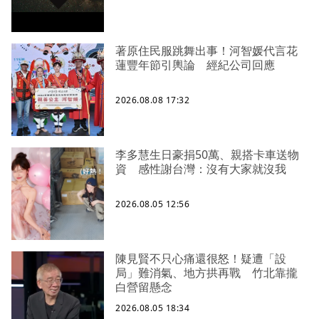
著原住民服跳舞出事！河智媛代言花
蓮豐年節引輿論 經紀公司回應
2026.08.08 17:32
李多慧生日豪捐50萬、親搭卡車送物
資 感性謝台灣：沒有大家就沒我
2026.08.05 12:56
陳見賢不只心痛還很怒！疑遭「設
局」難消氣、地方拱再戰 竹北靠攏
白營留懸念
2026.08.05 18:34