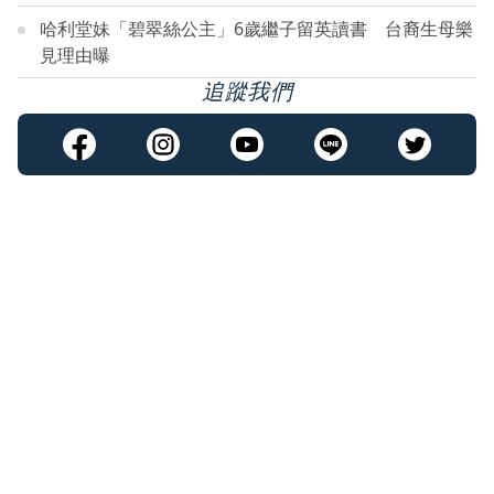
哈利堂妹「碧翠絲公主」6歲繼子留英讀書 台裔生母樂
見理由曝
追蹤我們