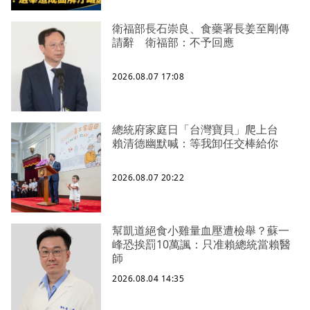
衛福部長石崇良、食藥署長姜至剛傳
請辭 衛福部：不予回應
2026.08.07 17:08
總統府家庭日「台灣寶貝」爬上台
賴清德幽默喊：等我卸任交棒給你
2026.08.07 20:22
幫凱道絕食小雞量血壓遭檢舉？蘇一
峰恐挨罰10萬諷：只准賴總統當賴醫
師
2026.08.04 14:35