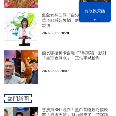
漢光42演習
台股投資熱
氣象女神口誤「白沙屯颱風」！伍婉
華道歉喊超懊惱 網暖打氣：覺得更
親切
2026.08.09 20:20
館長曬接種卡自曝打3劑高端、影射
「生理食鹽水」 王浩宇喊檢舉
2026.08.09 20:07
熱門新聞
慈濟買BNT遇詐！藍白昔嗆政府擋疫
苗「必遭天譴」迴力鏢來了 荒謬語