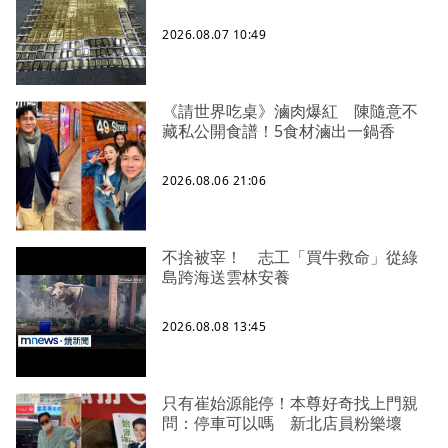
2026.08.07 10:49
《請世界吃桌》滷肉爆紅 陳隨意不
藏私公開食譜！5食材滷出一鍋香
2026.08.06 21:06
不捨被宰！ 志工「買牛救命」從綠
島跨海送雲林安養
2026.08.08 13:45
只有崔始源能停！本尊好奇找上門親
問：停車可以嗎 新北店員粉樂壞