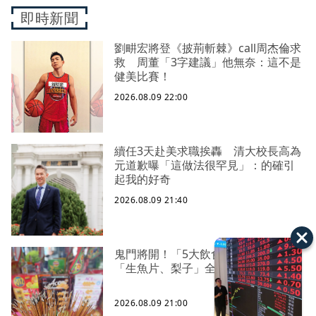
即時新聞
劉畊宏將登《披荊斬棘》call周杰倫求
救 周董「3字建議」他無奈：這不是
健美比賽！
2026.08.09 22:00
續任3天赴美求職挨轟 清大校長高為
元道歉曝「這做法很罕見」：的確引
起我的好奇
2026.08.09 21:40
鬼門將開！「5大飲食禁忌」一次看
「生魚片、梨子」全上榜
2026.08.09 21:00