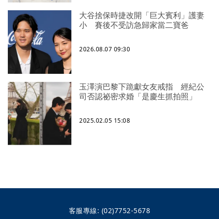
大谷捨保時捷改開「巨大賓利」護妻
小 賽後不受訪急歸家當二寶爸
2026.08.07 09:30
玉澤演巴黎下跪獻女友戒指 經紀公
司否認祕密求婚「是慶生抓拍照」
2025.02.05 15:08
客服專線:
(02)7752-5678