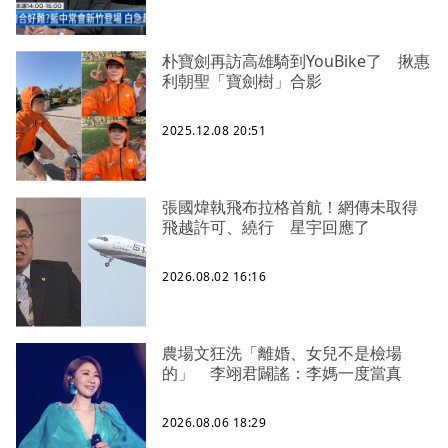
朴寶劍再訪高雄騎到YouBike了 揪惠
利朝聖「寶劍樹」合影
2025.12.08 20:51
張國煒執飛布拉格首航！網傳未取得
飛越許可、繞行 星宇回應了
2026.08.02 16:16
農場文狂洗「離婚、女兒不是檢場
的」 李翊君闢謠：李媽一度當真
2026.08.06 18:29