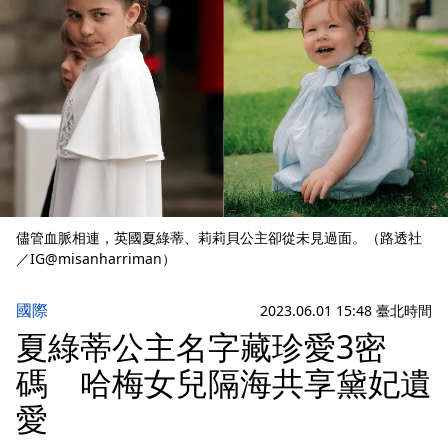
儘管血脈相連，英國夏綠蒂、莉莉貝公主卻從未見過面。（路透社
／IG@misanharriman）
國際
2023.06.01 15:48 臺北時間
夏綠蒂公主名字藏珍愛3密
碼 哈梅女兒隔海共享黛妃遺
愛