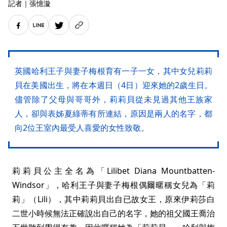
記者
｜
張憶漩
英國哈利王子與妻子梅根育有一子一女，其中女兒莉莉
貝在美國出生，將在本週日（4日）迎來她的2歲生日。
儘管除了父母與哥哥外，莉莉貝從未見過其他王族家
人，卻與表姊夏綠蒂有所連結，原因是兩人的名字，都
向2位王室內最受人喜愛的女性致敬。
莉莉貝公主全名為「Lilibet Diana Mountbatten-
Windsor」，哈利王子與妻子梅根偶爾暱稱女兒為「莉
莉」（Lili），其中莉莉貝出自已故女王，原來伊莉莎白
二世小時候無法正確說出自己的名字，她的祖父國王喬治