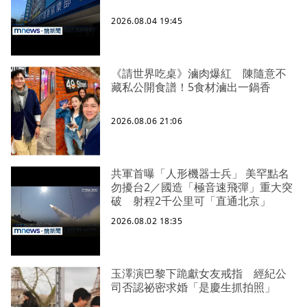
2026.08.04 19:45
《請世界吃桌》滷肉爆紅 陳隨意不
藏私公開食譜！5食材滷出一鍋香
2026.08.06 21:06
共軍首曝「人形機器士兵」 美罕點名
勿擾台2／國造「極音速飛彈」重大突
破 射程2千公里可「直通北京」
2026.08.02 18:35
玉澤演巴黎下跪獻女友戒指 經紀公
司否認祕密求婚「是慶生抓拍照」