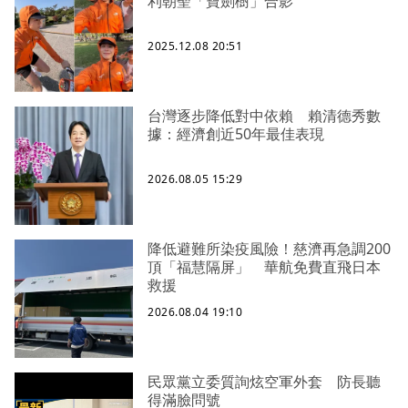
利朝聖「寶劍樹」合影
2025.12.08 20:51
台灣逐步降低對中依賴 賴清德秀數
據：經濟創近50年最佳表現
2026.08.05 15:29
降低避難所染疫風險！慈濟再急調200
頂「福慧隔屏」 華航免費直飛日本
救援
2026.08.04 19:10
民眾黨立委質詢炫空軍外套 防長聽
得滿臉問號