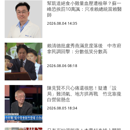
幫凱道絕食小雞量血壓遭檢舉？蘇一
峰恐挨罰10萬諷：只准賴總統當賴醫
師
2026.08.04 14:35
賴清德批盧秀燕滿意度落後 中市府
拿民調回擊：分數低笑分數高
2026.08.06 08:18
陳見賢不只心痛還很怒！疑遭「設
局」難消氣、地方拱再戰 竹北靠攏
白營留懸念
2026.08.05 18:34