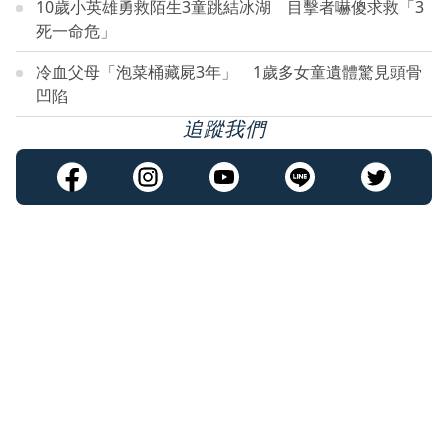
10歲小英雄勇救陌生3童跳結冰湖 目擊者嚇傻求救「3
死一命危」
冷血父母「泡菜桶藏屍3年」 1歲多女童遺體驚見頭骨
凹陷
追蹤我們