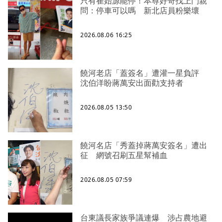
只有崔始源能停！本尊好奇找上門親
問：停車可以嗎 新北店員粉樂壞
2026.08.06 16:25
饒河老店「蓋簽名」遭灌一星負評
沈伯洋盼蔣萬安出面勸支持者
2026.08.05 13:50
饒河名店「秀蓋掉蔣萬安簽名」遭出
征 網號召刷五星幫補血
2026.08.05 07:59
台東議長家族爭議連爆 涉占農地避