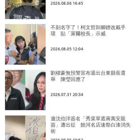
2026.08.06 16:45
不刻名字了！柯文哲卸腳鐐改戴手
環 貼「萊爾校長」示威
2026.08.05 12:04
劉櫂豪無預警宣布退出台東縣長選
舉 陳瑩回應了
2026.07.31 20:34
邀沈伯洋簽名「秀菜單遮蔣萬安親
簽」遭出征 饒河名店速祭白漆消失
術