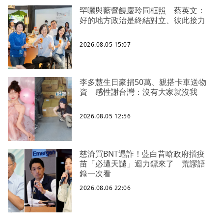
罕曬與藍營饒慶玲同框照 蔡英文：
好的地方政治是終結對立、彼此接力
2026.08.05 15:07
李多慧生日豪捐50萬、親搭卡車送物
資 感性謝台灣：沒有大家就沒我
2026.08.05 12:56
慈濟買BNT遇詐！藍白昔嗆政府擋疫
苗「必遭天譴」迴力鏢來了 荒謬語
錄一次看
2026.08.06 22:06