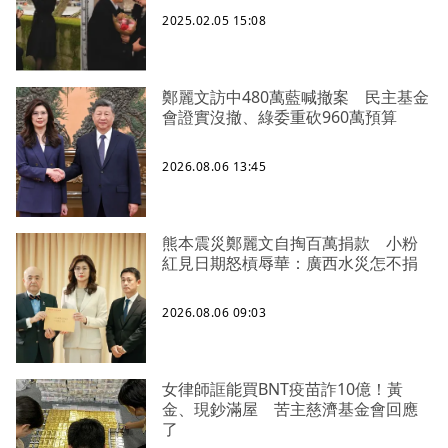
2025.02.05 15:08
鄭麗文訪中480萬藍喊撤案 民主基金
會證實沒撤、綠委重砍960萬預算
2026.08.06 13:45
熊本震災鄭麗文自掏百萬捐款 小粉
紅見日期怒槓辱華：廣西水災怎不捐
2026.08.06 09:03
女律師誆能買BNT疫苗詐10億！黃
金、現鈔滿屋 苦主慈濟基金會回應
了