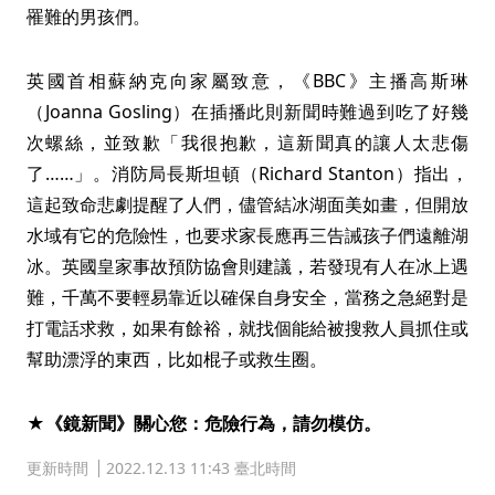
罹難的男孩們。
英國首相蘇納克向家屬致意，《BBC》主播高斯琳
（Joanna Gosling）在插播此則新聞時難過到吃了好幾
次螺絲，並致歉「我很抱歉，這新聞真的讓人太悲傷
了……」。消防局長斯坦頓（Richard Stanton）指出，
這起致命悲劇提醒了人們，儘管結冰湖面美如畫，但開放
水域有它的危險性，也要求家長應再三告誡孩子們遠離湖
冰。英國皇家事故預防協會則建議，若發現有人在冰上遇
難，千萬不要輕易靠近以確保自身安全，當務之急絕對是
打電話求救，如果有餘裕，就找個能給被搜救人員抓住或
幫助漂浮的東西，比如棍子或救生圈。
★《鏡新聞》關心您：危險行為，請勿模仿。
更新時間
2022.12.13 11:43 臺北時間