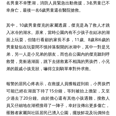
名男童不幸墜湖，消防人員緊急出動救援，3名男童已不
幸身亡，最後一名6歲男童還在醫院搶救。
其中，10歲男童傑克的家屬透露，傑克是為了救人才跳
入冰冷的湖水。原來，當時公園內有不少孩子在結冰的湖
面上玩耍，但隨行看顧的家長不多，11歲、8歲和6歲的
男童疑似在玩耍間不慎掉落裂開的冰湖中，其中一對是兄
弟，另一人是小兄弟的朋友，而也在公園內的傑克聽到呼
救聲，竟衝過湖面，跳下去拯救素不相識的男孩們，小兄
弟的親戚小孩見狀，嚇得立刻騎單車對外求救。
報警的居民心疼表示，在救援人員獲報趕到前，小男孩們
可能已經在湖面下待了15分鐘，等到被抬上擔架，又至
少過去了20分鐘。由於擔心還有其他小孩遇難，搜救人
員又仔細地在湖裡搜尋了一陣子，幸好沒傳出更多傷亡，
罹難者家屬與社區居民已湧入公園，擺放鮮花及玩偶悼念