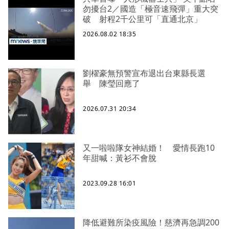
勿擾台2／國造「極音速飛彈」重大突
破 射程2千公里可「直通北京」
2026.08.02 18:35
劉櫂豪無預警宣布退出台東縣長選
舉 陳瑩回應了
2026.07.31 20:34
又一啦啦隊女神結婚！ 愛情長跑10
年甜喊：黃衫不會脫
2023.09.28 16:01
降低避難所染疫風險！慈濟再急調200