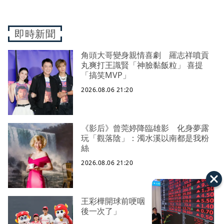
即時新聞
角頭大哥變身親情喜劇 羅志祥噴貢
丸爽打王識賢「神臉黏飯粒」 喜提
「搞笑MVP」
2026.08.06 21:20
《影后》曾莞婷降臨雄影 化身夢露
玩「觀落陰」：濁水溪以南都是我粉
絲
2026.08.06 21:20
王彩樺開球前哽咽 稱臉部加工「最
後一次了」