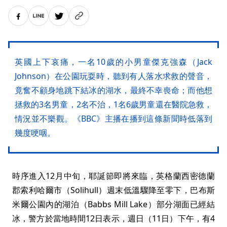
英國上下哀痛，一名10歲的小男童傑克強森（Jack
Johnson）在公園玩耍時，聽到有人落水求救的聲音，
竟奮不顧身地跳下結冰的湖水，最終不幸喪命；而他想
拯救的3名男童，2名不治，1名6歲男童還在醫院急救，
情況並不樂觀。《BBC》主播在播到這條新聞時低落到
幾度哽咽。
時序進入12月中旬，耶誕節即將來臨，英格蘭西密德蘭
郡索利哈爾市（Solihull）週末低溫驟降至零下，巴布斯
米爾公園內的湖泊（Babbs Mill Lake）部分湖面已經結
冰，警方於當地時間12日表示，週日（11日）下午，有4