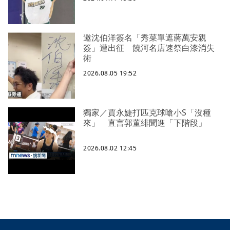
邀沈伯洋簽名「秀菜單遮蔣萬安親
簽」遭出征 饒河名店速祭白漆消失
術
2026.08.05 19:52
獨家／賈永婕打匹克球嗆小S「沒種
來」 直言郭董緋聞進「下階段」
2026.08.02 12:45