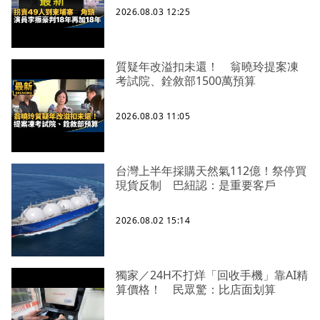
2026.08.03 12:25
質疑年改溢扣未還！ 翁曉玲提案凍
考試院、銓敘部1500萬預算
2026.08.03 11:05
台灣上半年採購天然氣112億！祭停買
現貨反制 巴紐認：是重要客戶
2026.08.02 15:14
獨家／24H不打烊「回收手機」靠AI精
算價格！ 民眾驚：比店面划算