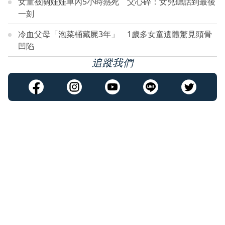
女童被關娃娃車內5小時熱死 父心碎：女兒聽話到最後
一刻
冷血父母「泡菜桶藏屍3年」 1歲多女童遺體驚見頭骨
凹陷
追蹤我們