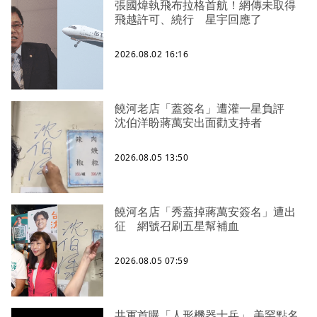
張國煒執飛布拉格首航！網傳未取得
飛越許可、繞行 星宇回應了
2026.08.02 16:16
饒河老店「蓋簽名」遭灌一星負評
沈伯洋盼蔣萬安出面勸支持者
2026.08.05 13:50
饒河名店「秀蓋掉蔣萬安簽名」遭出
征 網號召刷五星幫補血
2026.08.05 07:59
共軍首曝「人形機器士兵」 美罕點名