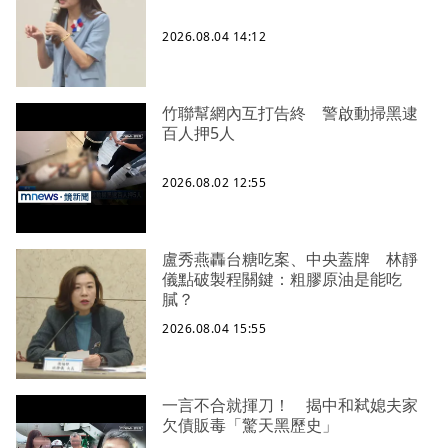
2026.08.04 14:12
竹聯幫網內互打告終 警啟動掃黑逮
百人押5人
2026.08.02 12:55
盧秀燕轟台糖吃案、中央蓋牌 林靜
儀點破製程關鍵：粗膠原油是能吃
膩？
2026.08.04 15:55
一言不合就揮刀！ 揭中和弒媳夫家
欠債販毒「驚天黑歷史」