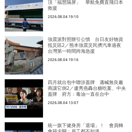
頂「福慧隔屏」 華航免費直飛日本
救援
2026.08.04 19:10
強震派對照辦引公憤 台日友好物資
抵災區2／熊本強震災民擠汽車過夜
台灣第一時間跨海急援
2026.08.04 19:16
四月就出包中聯涉蓋牌 邁喊無良廠
商讓它倒2／盧秀燕轟台糖吃案、中央
蓋牌 府方：毒油一直在台中
2026.08.04 13:07
統一旗下健身房「退場」！ 會員轉
會籍卡關：員工都不知道