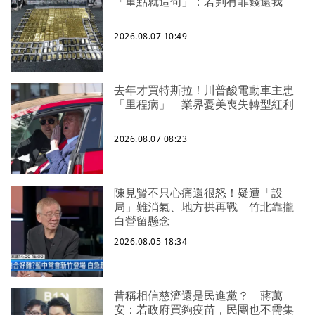
「重點就這句」：若判有罪錢還我
2026.08.07 10:49
去年才買特斯拉！川普酸電動車主患
「里程病」 業界憂美喪失轉型紅利
2026.08.07 08:23
陳見賢不只心痛還很怒！疑遭「設
局」難消氣、地方拱再戰 竹北靠攏
白營留懸念
2026.08.05 18:34
昔稱相信慈濟還是民進黨？ 蔣萬
安：若政府買夠疫苗，民團也不需集