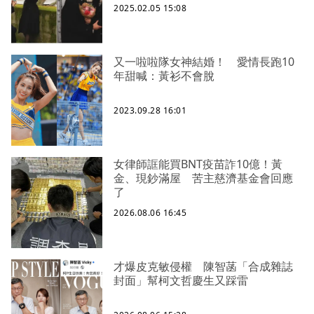
2025.02.05 15:08
又一啦啦隊女神結婚！ 愛情長跑10
年甜喊：黃衫不會脫
2023.09.28 16:01
女律師誆能買BNT疫苗詐10億！黃
金、現鈔滿屋 苦主慈濟基金會回應
了
2026.08.06 16:45
才爆皮克敏侵權 陳智菡「合成雜誌
封面」幫柯文哲慶生又踩雷