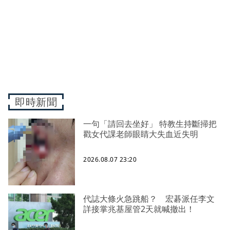
即時新聞
一句「請回去坐好」 特教生持斷掃把
戳女代課老師眼睛大失血近失明
2026.08.07 23:20
代誌大條火急跳船？ 宏碁派任李文
詳接掌兆基屋管2天就喊撤出！