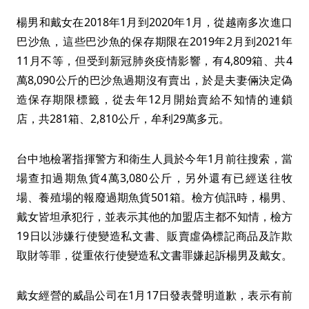
楊男和戴女在2018年1月到2020年1月，從越南多次進口
巴沙魚，這些巴沙魚的保存期限在2019年2月到2021年
11月不等，但受到新冠肺炎疫情影響，有4,809箱、共4
萬8,090公斤的巴沙魚過期沒有賣出，於是夫妻倆決定偽
造保存期限標籤，從去年12月開始賣給不知情的連鎖
店，共281箱、2,810公斤，牟利29萬多元。
台中地檢署指揮警方和衛生人員於今年1月前往搜索，當
場查扣過期魚貨4萬3,080公斤，另外還有已經送往牧
場、養殖場的報廢過期魚貨501箱。檢方偵訊時，楊男、
戴女皆坦承犯行，並表示其他的加盟店主都不知情，檢方
19日以涉嫌行使變造私文書、販賣虛偽標記商品及詐欺
取財等罪，從重依行使變造私文書罪嫌起訴楊男及戴女。
戴女經營的威晶公司在1月17日發表聲明道歉，表示有前