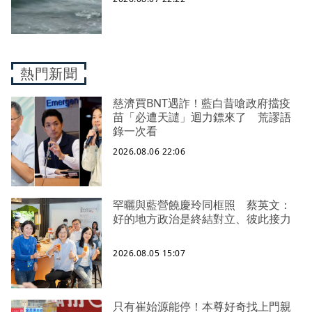
熱門新聞
慈濟買BNT遇詐！藍白昔嗆政府擋疫
苗「必遭天譴」迴力鏢來了 荒謬語
錄一次看
2026.08.06 22:06
罕曬與藍營饒慶玲同框照 蔡英文：
好的地方政治是終結對立、彼此接力
2026.08.05 15:07
只有崔始源能停！本尊好奇找上門親