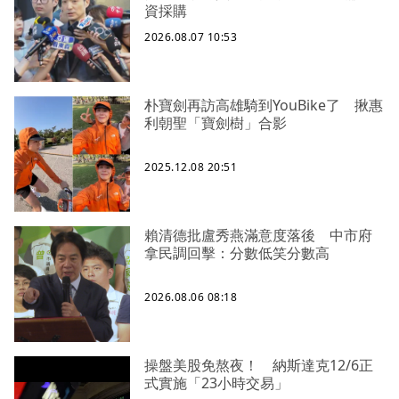
資採購
2026.08.07 10:53
朴寶劍再訪高雄騎到YouBike了 揪惠
利朝聖「寶劍樹」合影
2025.12.08 20:51
賴清德批盧秀燕滿意度落後 中市府
拿民調回擊：分數低笑分數高
2026.08.06 08:18
操盤美股免熬夜！ 納斯達克12/6正
式實施「23小時交易」