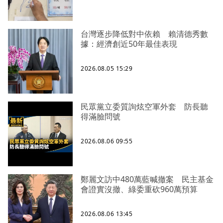
台灣逐步降低對中依賴 賴清德秀數
據：經濟創近50年最佳表現
2026.08.05 15:29
民眾黨立委質詢炫空軍外套 防長聽
得滿臉問號
2026.08.06 09:55
鄭麗文訪中480萬藍喊撤案 民主基金
會證實沒撤、綠委重砍960萬預算
2026.08.06 13:45