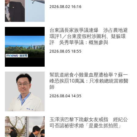
2026.08.02 16:16
台東議長家族爭議連爆 涉占農地避
環評1／台東度假村涉圖利、疑躲環
評 吳秀華爭議：概無參與
2026.08.05 18:55
幫凱道絕食小雞量血壓遭檢舉？蘇一
峰恐挨罰10萬諷：只准賴總統當賴醫
師
2026.08.04 14:35
玉澤演巴黎下跪獻女友戒指 經紀公
司否認祕密求婚「是慶生抓拍照」