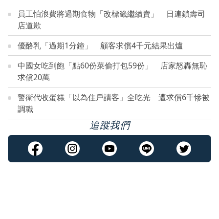
員工怕浪費將過期食物「改標籤繼續賣」 日連鎖壽司
店道歉
優酪乳「過期1分鐘」 顧客求償4千元結果出爐
中國女吃到飽「點60份菜偷打包59份」 店家怒轟無恥
求償20萬
警衛代收蛋糕「以為住戶請客」全吃光 遭求償6千慘被
調職
追蹤我們