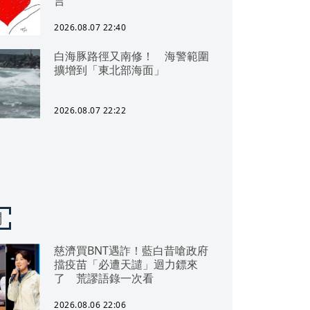
言
2026.08.07 22:40
白海豚路徑又南修！ 海警範圍
擴增到「東北部海面」
2026.08.07 22:22
聞
慈濟買BNT遇詐！藍白昔嗆政府
擋疫苗「必遭天譴」迴力鏢來
了 荒謬語錄一次看
2026.08.06 22:06