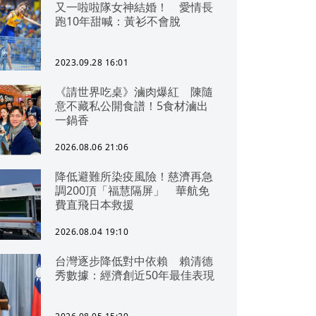
又一啦啦隊女神結婚！ 愛情長
跑10年甜喊：黃衫不會脫
2023.09.28 16:01
《請世界吃桌》滷肉爆紅 陳隨
意不藏私公開食譜！5食材滷出
一鍋香
2026.08.06 21:06
降低避難所染疫風險！慈濟再急
調200頂「福慧隔屏」 華航免
費直飛日本救援
2026.08.04 19:10
台灣逐步降低對中依賴 賴清德
秀數據：經濟創近50年最佳表現