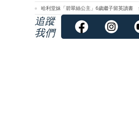
哈利堂妹「碧翠絲公主」6歲繼子留英讀書 
追蹤
我們