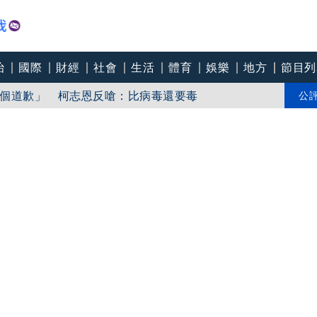
治
國際
財經
社會
生活
體育
娛樂
地方
節目列
「東北部海面」
個道歉」 柯志恩反嗆：比病毒還要毒
公
中心逼垮包商