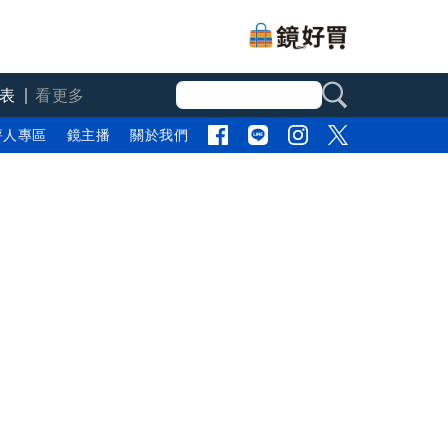
表
看更多
評人專區
鏡主播
關於我們