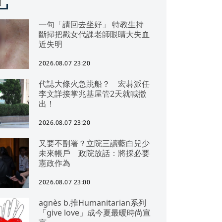
聞
一句「請回去坐好」 特教生持
斷掃把戳女代課老師眼睛大失血
近失明
2026.08.07 23:20
代誌大條火急跳船？ 宏碁派任
李文詳接掌兆基屋管2天就喊撤
出！
2026.08.07 23:20
又要不副署？立院三讀藍白兒少
未來帳戶 政院放話：將採必要
憲政作為
2026.08.07 23:00
agnès b.推Humanitarian系列
「give love」成今夏最暖時尚宣