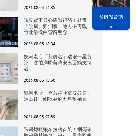
2026.08.04 14:35
漢光42演習
台股投資熱
陳見賢不只心痛還很怒！疑遭
「設局」難消氣、地方拱再戰
竹北靠攏白營留懸念
2026.08.05 18:34
饒河老店「蓋簽名」遭灌一星負
評 沈伯洋盼蔣萬安出面勸支持
者
2026.08.05 13:50
饒河名店「秀蓋掉蔣萬安簽名」
遭出征 網號召刷五星幫補血
2026.08.05 07:59
張國煒執飛布拉格首航！網傳未
取得飛越許可、繞行 星宇回應