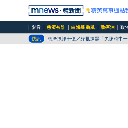
影音
慈濟被詐
白海豚颱風
致癌油
政
白海豚路徑又南修！ 海警範圍擴增到
快訊
慈濟挨詐十億／綠批抹黑「欠陳時中一
吳秀華家族又生波 前台東縣長蓋安養