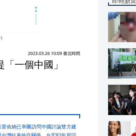
即時新
特）
2023.03.26 10:09 臺北時間
明提「一個中國」
長雷依納已率團訪問中國討論雙方建
與台灣結束外交關係，台宏82年邦誼