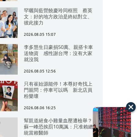
罕曬與藍營饒慶玲同框照 蔡英
文：好的地方政治是終結對立、
彼此接力
2026.08.05 15:07
李多慧生日豪捐50萬、親搭卡車
送物資 感性謝台灣：沒有大家
就沒我
2026.08.05 12:56
只有崔始源能停！本尊好奇找上
門親問：停車可以嗎 新北店員
粉樂壞
2026.08.06 16:25
幫凱道絕食小雞量血壓遭檢舉？
蘇一峰恐挨罰10萬諷：只准賴總
統當賴醫師