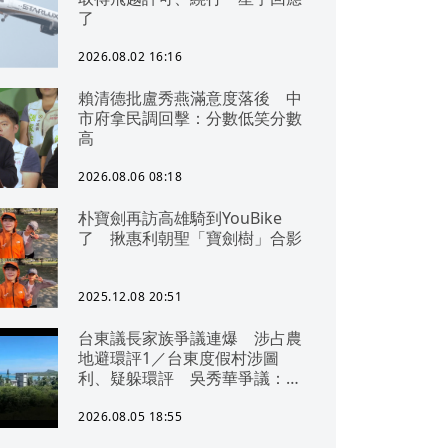
了
2026.08.02 16:16
賴清德批盧秀燕滿意度落後 中
市府拿民調回擊：分數低笑分數
高
2026.08.06 08:18
朴寶劍再訪高雄騎到YouBike
了 揪惠利朝聖「寶劍樹」合影
2025.12.08 20:51
台東議長家族爭議連爆 涉占農
地避環評1／台東度假村涉圖
利、疑躲環評 吳秀華爭議：概
無參與
2026.08.05 18:55