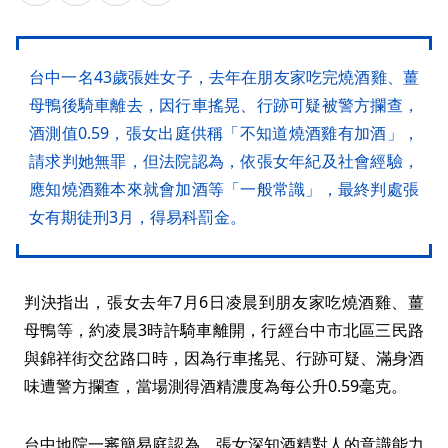
台中一名43歲張姓女子，去年在朋友家吃完燒酒雞、薑
母鴨後騎車離去，因行車搖晃、行跡可疑被警方攔查，
酒測值0.59，張女出庭供稱「不知道燒酒雞有加酒」，
請求判她無罪，但法院認為，依張女年紀及社會經驗，
應知燒酒雞本來就會加酒等「一般常識」，最終判處張
女有期徒刑3月，得易科罰金。
判決指出，張女去年7月6日凌晨到朋友家吃燒酒雞、薑
母鴨等，約凌晨3時許騎車離開，行經台中市北區三民路
與錦祥街交岔路口時，因為行車搖晃、行跡可疑、滿身酒
味遭警方攔查，當場測得酒精濃度為每公升0.59毫克。
台中地院一審簡易庭認為，張女深知酒精對人的意識能力