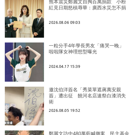
熊本震災鄭麗文自掏百萬捐款 小粉
紅見日期怒槓辱華：廣西水災怎不捐
2026.08.06 09:03
一粒分手4年學長男友「痛哭一晚」
啦啦隊女神理想型曝光
2024.04.17 15:39
邀沈伯洋簽名「秀菜單遮蔣萬安親
簽」遭出征 饒河名店速祭白漆消失
術
2026.08.05 19:52
鄭麗文訪中480萬藍喊撤案 民主基金