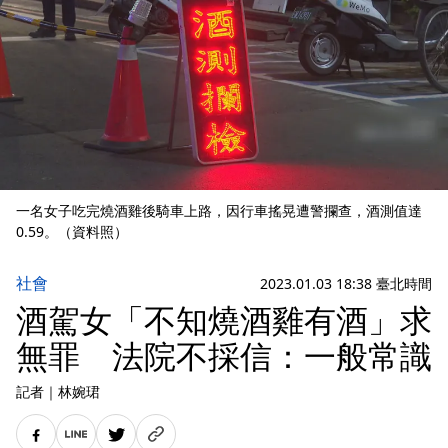
一名女子吃完燒酒雞後騎車上路，因行車搖晃遭警攔查，酒測值達
0.59。（資料照）
社會
2023.01.03 18:38 臺北時間
酒駕女「不知燒酒雞有酒」求
無罪 法院不採信：一般常識
記者
｜
林婉珺