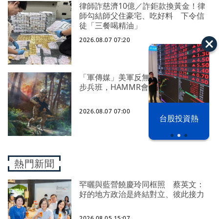
律師詐慈濟10億／詐鉅款換黃金！律
師勾結師父住豪宅、吃好料 下令信
徒「三餐喝精油」
2026.08.07 07:20
「軍傳媒」美軍反無人機能力下放到
步兵班，HAMMR會是解決方案之一？
2026.08.07 07:00
以色列 穹頂
台股投資熱
之下
熱門新聞
罕曬與藍營饒慶玲同框照 蔡英文：
好的地方政治是終結對立、彼此接力
2026.08.05 15:07