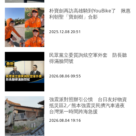
朴寶劍再訪高雄騎到YouBike了 揪惠
利朝聖「寶劍樹」合影
2025.12.08 20:51
民眾黨立委質詢炫空軍外套 防長聽
得滿臉問號
2026.08.06 09:55
強震派對照辦引公憤 台日友好物資
抵災區2／熊本強震災民擠汽車過夜
台灣第一時間跨海急援
2026.08.04 19:16