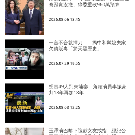
會證實沒撤、綠委重砍960萬預算
2026.08.06 13:45
一言不合就揮刀！ 揭中和弒媳夫家
欠債販毒「驚天黑歷史」
2026.07.29 19:55
拐賣49人到柬埔寨 角頭演員李振豪
判18年再加18年
2026.08.03 12:25
玉澤演巴黎下跪獻女友戒指 經紀公