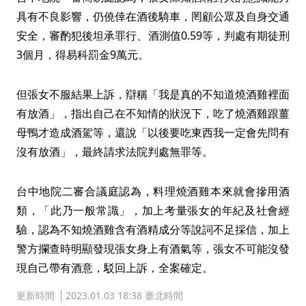
具有不良影響，仍僥倖在酒後騎車，罔顧公眾及自身交通
安全，審酌犯後坦承罪行、酒測值0.59等，判處有期徒刑
3個月，得易科罰金9萬元。
但張女不服結果上訴，辯稱「我是真的不知道燒酒雞裡面
有放酒」，指出自己在不知情的狀況下，吃了燒酒雞跟薑
母鴨才造成酒駕等，還說「以後要吃東西我一定會先問有
沒有放酒」，最終請求法院判處無罪等。
台中地院二審合議庭認為，料理燒酒雞本來就會摻用酒
類，「此乃一般常識」，加上考量張女的年紀及社會經
驗，認為不知燒酒雞含有酒精成分等說詞不足採信，加上
警方攔查時明顯發現張女身上有酒氣等，張女不可能沒發
現自己帶有酒意，駁回上訴，全案確定。
更新時間
2023.01.03 18:38 臺北時間