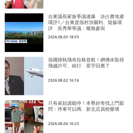
台東議長家族爭議連爆 涉占農地避
環評1／台東度假村涉圖利、疑躲環
評 吳秀華爭議：概無參與
2026.08.05 18:55
張國煒執飛布拉格首航！網傳未取得
飛越許可、繞行 星宇回應了
2026.08.02 16:16
只有崔始源能停！本尊好奇找上門親
問：停車可以嗎 新北店員粉樂壞
2026.08.06 16:25