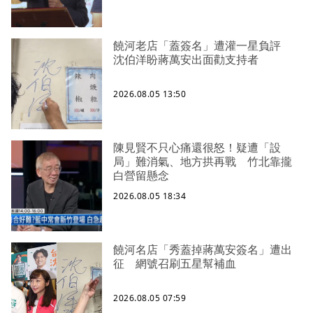
饒河老店「蓋簽名」遭灌一星負評
沈伯洋盼蔣萬安出面勸支持者
2026.08.05 13:50
陳見賢不只心痛還很怒！疑遭「設
局」難消氣、地方拱再戰 竹北靠攏
白營留懸念
2026.08.05 18:34
饒河名店「秀蓋掉蔣萬安簽名」遭出
征 網號召刷五星幫補血
2026.08.05 07:59