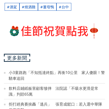
酒駕
燒酒雞
薑母鴨
台中
更多新聞
小3童路跑「不知抵達終點」再衝10公里 家人傻眼！警
騎車追回
飲料店鋪紙板害顧客慘摔 法院認「不吸水更滑是常
識」判賠65萬
拒打經典賽挨轟「逃兵」 張育成鬆口：若入選中華隊