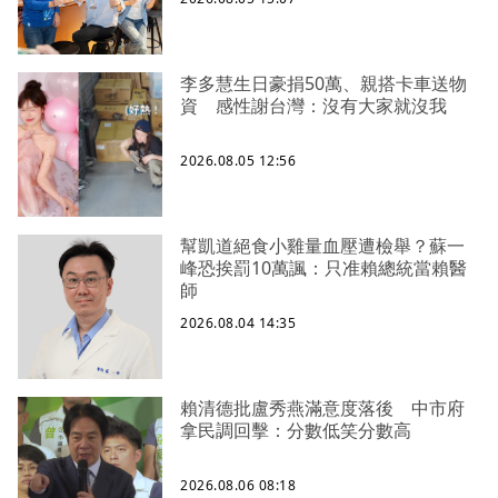
李多慧生日豪捐50萬、親搭卡車送物
資 感性謝台灣：沒有大家就沒我
2026.08.05 12:56
幫凱道絕食小雞量血壓遭檢舉？蘇一
峰恐挨罰10萬諷：只准賴總統當賴醫
師
2026.08.04 14:35
賴清德批盧秀燕滿意度落後 中市府
拿民調回擊：分數低笑分數高
2026.08.06 08:18