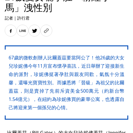
馬」洩性別
記者
｜
許行君
67歲的微軟創辦人比爾蓋茲要當阿公了！他26歲的大女
兒珍妮佛今年11月宣布懷孕喜訊，近日舉辦了迎接新生
命的派對，珍妮佛挺著孕肚與親友同歡，氣氛十分溫
馨，還曝光寶寶性別。而據悉將「晉級」為祖父的比爾
蓋茲，則是賣掉了先前斥資美金500萬元（約新台幣
1.54億元），在紐約為珍妮佛買的豪華公寓，也透露自
己將迎來第一個孫兒的心情。
比爾蓋茲（Bill Gates）的大女兒珍妮佛蓋茲（Jennifer