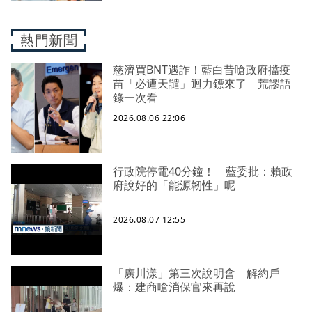
熱門新聞
慈濟買BNT遇詐！藍白昔嗆政府擋疫
苗「必遭天譴」迴力鏢來了 荒謬語
錄一次看
2026.08.06 22:06
行政院停電40分鐘！ 藍委批：賴政
府說好的「能源韌性」呢
2026.08.07 12:55
「廣川漾」第三次說明會 解約戶
爆：建商嗆消保官來再說