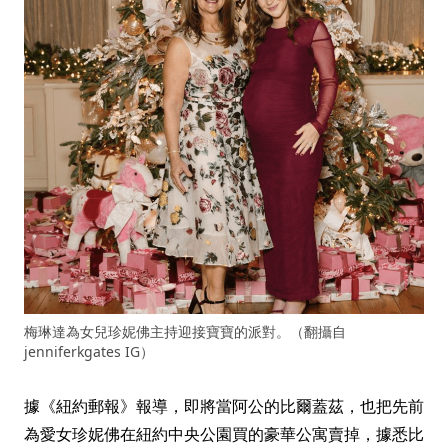
梅琳達為女兒珍妮佛主持迎接寶寶的派對。（翻攝自
jenniferkgates IG）
據《紐約郵報》報導，即將當阿公的比爾蓋茲，也把先前
為愛女珍妮佛在紐約中央公園買的豪華公寓賣掉，據悉比