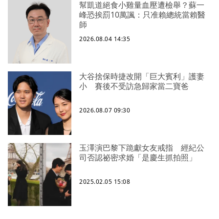
幫凱道絕食小雞量血壓遭檢舉？蘇一
峰恐挨罰10萬諷：只准賴總統當賴醫
師
2026.08.04 14:35
大谷捨保時捷改開「巨大賓利」護妻
小 賽後不受訪急歸家當二寶爸
2026.08.07 09:30
玉澤演巴黎下跪獻女友戒指 經紀公
司否認祕密求婚「是慶生抓拍照」
2025.02.05 15:08