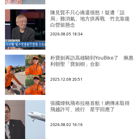
陳見賢不只心痛還很怒！疑遭「設
局」難消氣、地方拱再戰 竹北靠攏
白營留懸念
2026.08.05 18:34
朴寶劍再訪高雄騎到YouBike了 揪惠
利朝聖「寶劍樹」合影
2025.12.08 20:51
張國煒執飛布拉格首航！網傳未取得
飛越許可、繞行 星宇回應了
2026.08.02 16:16