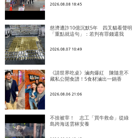
2026.08.08 18:45
慈濟遭詐10億沉默5年 四叉貓看聲明
「重點就這句」：若判有罪錢還我
2026.08.07 10:49
《請世界吃桌》滷肉爆紅 陳隨意不
藏私公開食譜！5食材滷出一鍋香
2026.08.06 21:06
不捨被宰！ 志工「買牛救命」從綠
島跨海送雲林安養