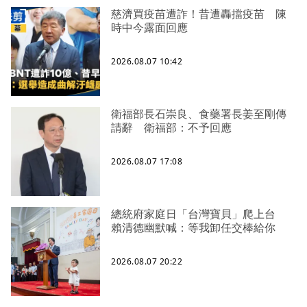
慈濟買疫苗遭詐！昔遭轟擋疫苗 陳
時中今露面回應
2026.08.07 10:42
衛福部長石崇良、食藥署長姜至剛傳
請辭 衛福部：不予回應
2026.08.07 17:08
總統府家庭日「台灣寶貝」爬上台
賴清德幽默喊：等我卸任交棒給你
2026.08.07 20:22