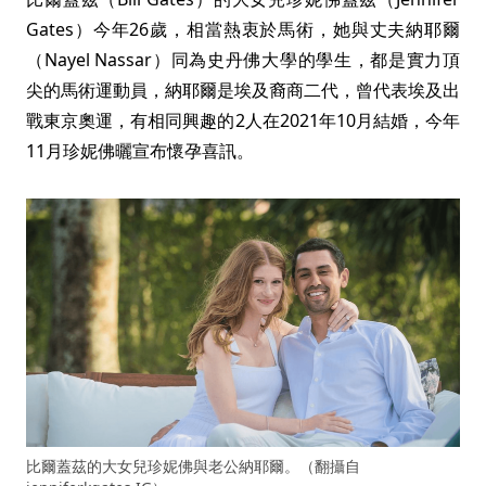
Gates）今年26歲，相當熱衷於馬術，她與丈夫納耶爾
（Nayel Nassar）同為史丹佛大學的學生，都是實力頂
尖的馬術運動員，納耶爾是埃及裔商二代，曾代表埃及出
戰東京奧運，有相同興趣的2人在2021年10月結婚，今年
11月珍妮佛曬宣布懷孕喜訊。
比爾蓋茲的大女兒珍妮佛與老公納耶爾。（翻攝自