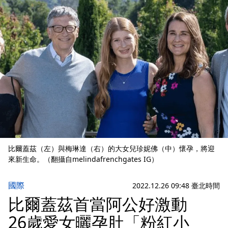
比爾蓋茲（左）與梅琳達（右）的大女兒珍妮佛（中）懷孕，將迎
來新生命。（翻攝自melindafrenchgates IG）
國際
2022.12.26 09:48 臺北時間
比爾蓋茲首當阿公好激動
26歲愛女曬孕肚「粉紅小