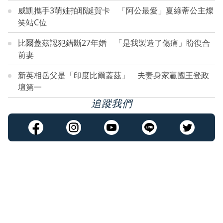
威凱攜手3萌娃拍耶誕賀卡 「阿公最愛」夏綠蒂公主燦
笑站C位
比爾蓋茲認犯錯斷27年婚 「是我製造了傷痛」盼復合
前妻
新英相岳父是「印度比爾蓋茲」 夫妻身家贏國王登政
壇第一
追蹤我們