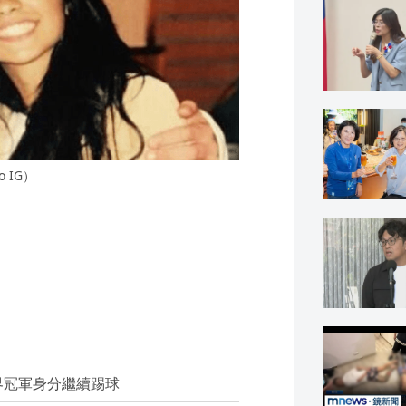
 IG）
界冠軍身分繼續踢球