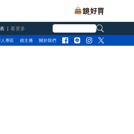
表
看更多
評人專區
鏡主播
關於我們