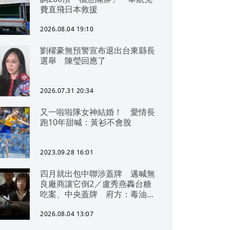
費直飛日本救援
2026.08.04 19:10
劉櫂豪無預警宣布退出台東縣長
選舉 陳瑩回應了
2026.07.31 20:34
又一啦啦隊女神結婚！ 愛情長
跑10年甜喊：黃衫不會脫
2023.09.28 16:01
四月就出包中聯涉蓋牌 邁喊無
良廠商讓它倒2／盧秀燕轟台糖
吃案、中央蓋牌 府方：毒油一
直在台中
2026.08.04 13:07