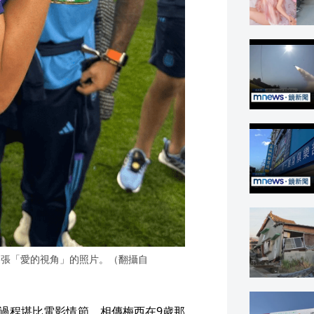
這張「愛的視角」的照片。（翻攝自
愛過程堪比電影情節，相傳梅西在9歲那