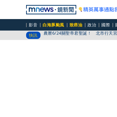
影音
白海豚颱風
致癌油
政治
國際
農曆6/24關聖帝君聖誕！ 北市行天
快訊
王柏融10局下敲「再見安」 台鋼7:6
最年長金氏紀錄 97歲超狂嬤站上飛