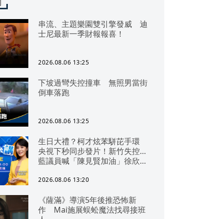
聞
串流、主題樂園雙引擎發威 迪
士尼最新一季財報報喜！
2026.08.06 13:25
下坡過彎失控撞車 無照男當街
倒車落跑
2026.08.06 13:25
生日大禮？柯才炫苯駢芘手環
央視下秒同步發片！新竹失控…
藍議員喊「陳見賢加油」徐欣瑩
臉僵！地方難喬、白營背刺！鄭
掌兵符藍多地變天？遭壓制？沈
2026.08.06 13:20
伯洋回國蔣變「無聲安」！
《薩滿》導演5年後推恐怖新
作 Mai施展蜈蚣魔法找尋接班