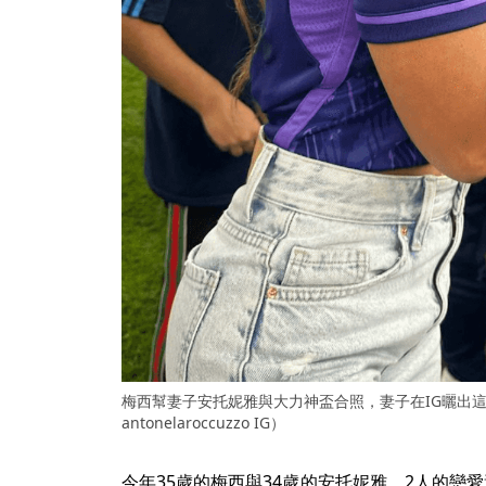
梅西幫妻子安托妮雅與大力神盃合照，妻子在IG曬出
antonelaroccuzzo IG）
今年35歲的梅西與34歲的安托妮雅，2人的戀