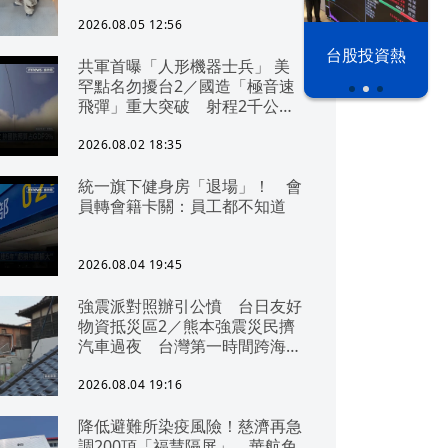
2026.08.05 12:56
以色列 穹頂
台股投資熱
共軍首曝「人形機器士兵」 美
之下
罕點名勿擾台2／國造「極音速
飛彈」重大突破 射程2千公里
可「直通北京」
2026.08.02 18:35
統一旗下健身房「退場」！ 會
員轉會籍卡關：員工都不知道
2026.08.04 19:45
強震派對照辦引公憤 台日友好
物資抵災區2／熊本強震災民擠
汽車過夜 台灣第一時間跨海急
援
2026.08.04 19:16
降低避難所染疫風險！慈濟再急
調200頂「福慧隔屏」 華航免