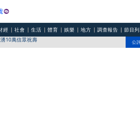
財經
社會
生活
體育
娛樂
地方
調查報告
節目列
宮湧10萬信眾祝壽
氣走樂天
公
機挑戰「機翼行走」