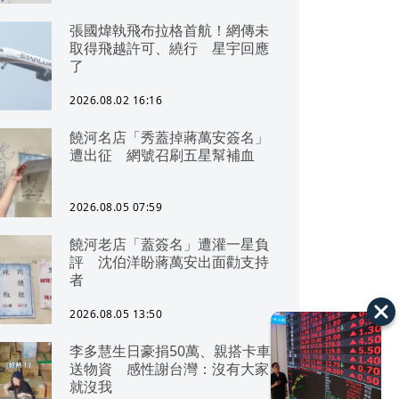
張國煒執飛布拉格首航！網傳未
取得飛越許可、繞行 星宇回應
了
2026.08.02 16:16
饒河名店「秀蓋掉蔣萬安簽名」
遭出征 網號召刷五星幫補血
2026.08.05 07:59
饒河老店「蓋簽名」遭灌一星負
評 沈伯洋盼蔣萬安出面勸支持
者
2026.08.05 13:50
李多慧生日豪捐50萬、親搭卡車
送物資 感性謝台灣：沒有大家
就沒我