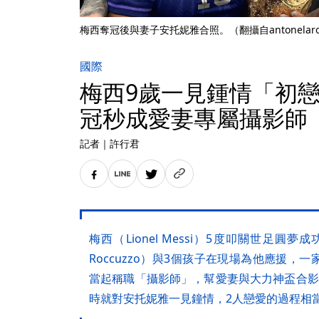
梅西奪冠後與妻子安托妮雅合照。（翻攝自antonelarocc
國際
梅西9歲一見鍾情「初
冠秒成愛妻專屬攝影師
記者
｜
許行君
梅西（Lionel Messi）5度叩關世足圓夢成
Roccuzzo）與3個孩子在現場為他應援
當起稱職「攝影師」，幫愛妻與大力神盃合影
時就對安托妮雅一見鐘情，2人戀愛的過程相