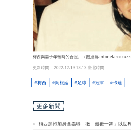
梅西與妻子年輕時的合照。（翻攝自antonelaroccuzzo
更新時間
2022.12.19 13:13 臺北時間
梅西
阿根廷
足球
冠軍
卡達
更多新聞
梅西黑袍加身含義曝 撇「最後一舞」以世