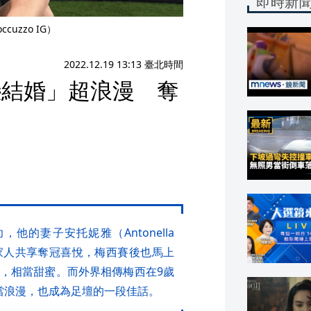
即時新
uzzo IG）
2022.12.19 13:13 臺北時間
戀結婚」超浪漫 奪
功，他的妻子安托妮雅（Antonella
，一家人共享奪冠喜悅，梅西賽後也馬上
，相當甜蜜。而外界相傳梅西在9歲
當浪漫，也成為足壇的一段佳話。