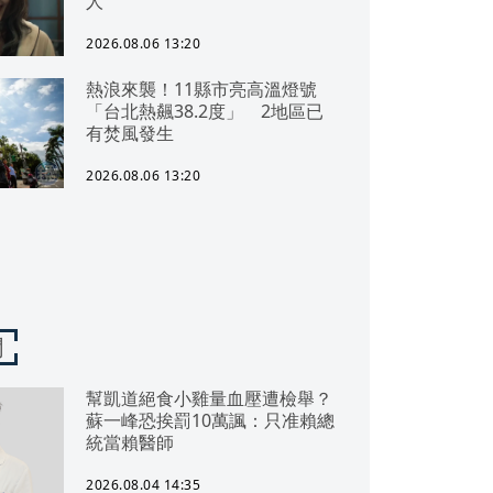
人
2026.08.06 13:20
熱浪來襲！11縣市亮高溫燈號
「台北熱飆38.2度」 2地區已
有焚風發生
2026.08.06 13:20
梅西與妻小開心相擁。（路透社）
聞
幫凱道絕食小雞量血壓遭檢舉？
蘇一峰恐挨罰10萬諷：只准賴總
統當賴醫師
2026.08.04 14:35