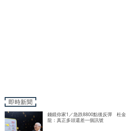
即時新聞
錢鏡你家1／急跌8800點後反彈 杜金
龍：真正多頭還差一個訊號