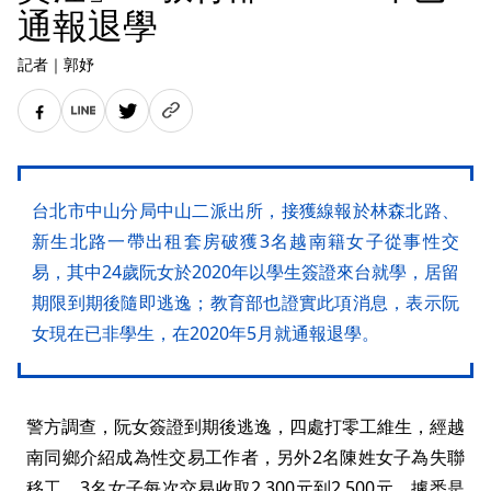
通報退學
記者
｜
郭妤
台北市中山分局中山二派出所，接獲線報於林森北路、
新生北路一帶出租套房破獲3名越南籍女子從事性交
易，其中24歲阮女於2020年以學生簽證來台就學，居留
期限到期後隨即逃逸；教育部也證實此項消息，表示阮
女現在已非學生，在2020年5月就通報退學。
警方調查，阮女簽證到期後逃逸，四處打零工維生，經越
南同鄉介紹成為性交易工作者，另外2名陳姓女子為失聯
移工，3名女子每次交易收取2,300元到2,500元，據悉是