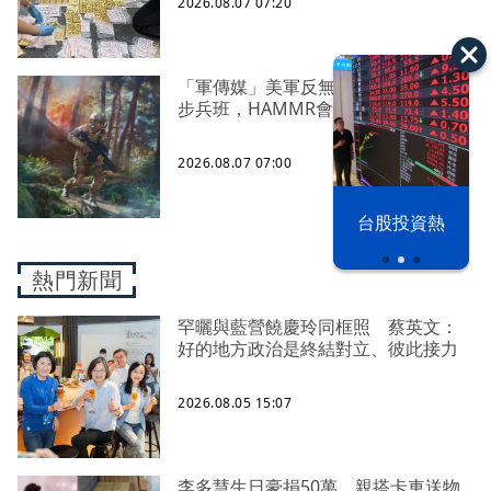
2026.08.07 07:20
「軍傳媒」美軍反無人機能力下放到
步兵班，HAMMR會是解決方案之一？
2026.08.07 07:00
以色列 穹頂
台股投資熱
之下
熱門新聞
罕曬與藍營饒慶玲同框照 蔡英文：
好的地方政治是終結對立、彼此接力
2026.08.05 15:07
李多慧生日豪捐50萬、親搭卡車送物