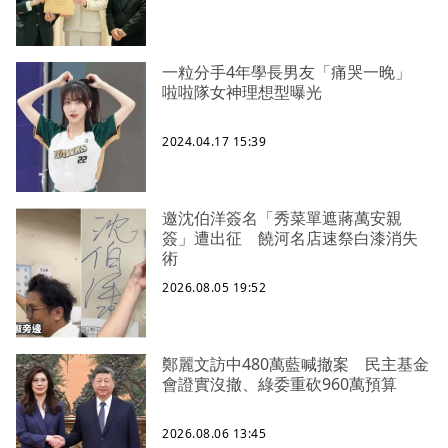
一粒分手4年學長男友「痛哭一晚」
啦啦隊女神理想型曝光
2024.04.17 15:39
邀沈伯洋簽名「秀菜單遮蔣萬安親
簽」遭出征 饒河名店速祭白漆消失
術
2026.08.05 19:52
鄭麗文訪中480萬藍喊撤案 民主基金
會證實沒撤、綠委重砍960萬預算
2026.08.06 13:45