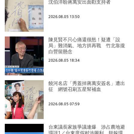
沈伯洋盼蔣萬安出面勸支持者
2026.08.05 13:50
陳見賢不只心痛還很怒！疑遭「設
局」難消氣、地方拱再戰 竹北靠攏
白營留懸念
2026.08.05 18:34
饒河名店「秀蓋掉蔣萬安簽名」遭出
征 網號召刷五星幫補血
2026.08.05 07:59
台東議長家族爭議連爆 涉占農地避
環評1／台東度假村涉圖利、疑躲環