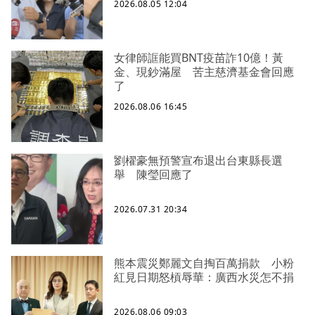
2026.08.05 12:04
女律師誆能買BNT疫苗詐10億！黃
金、現鈔滿屋 苦主慈濟基金會回應
了
2026.08.06 16:45
劉櫂豪無預警宣布退出台東縣長選
舉 陳瑩回應了
2026.07.31 20:34
熊本震災鄭麗文自掏百萬捐款 小粉
紅見日期怒槓辱華：廣西水災怎不捐
2026.08.06 09:03