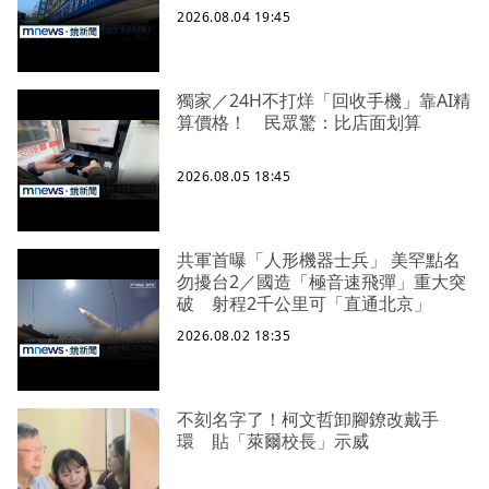
2026.08.04 19:45
獨家／24H不打烊「回收手機」靠AI精
算價格！ 民眾驚：比店面划算
2026.08.05 18:45
共軍首曝「人形機器士兵」 美罕點名
勿擾台2／國造「極音速飛彈」重大突
破 射程2千公里可「直通北京」
2026.08.02 18:35
不刻名字了！柯文哲卸腳鐐改戴手
環 貼「萊爾校長」示威