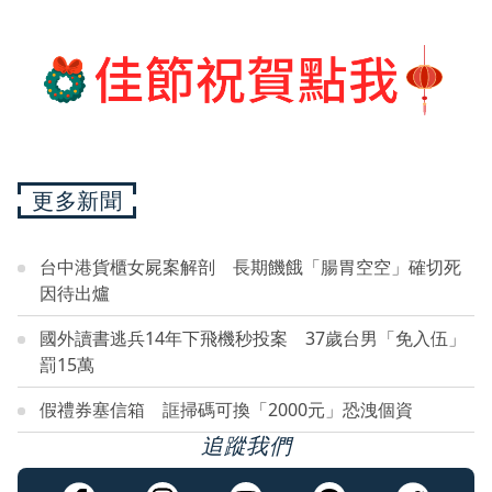
更多新聞
台中港貨櫃女屍案解剖 長期饑餓「腸胃空空」確切死
因待出爐
國外讀書逃兵14年下飛機秒投案 37歲台男「免入伍」
罰15萬
假禮券塞信箱 誆掃碼可換「2000元」恐洩個資
追蹤我們