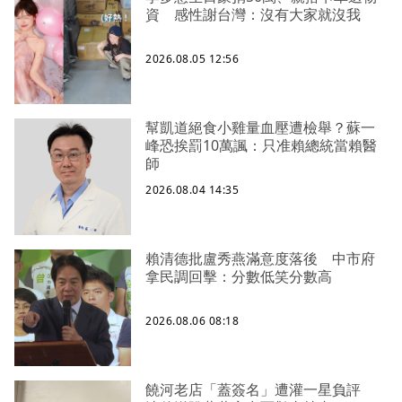
資 感性謝台灣：沒有大家就沒我
2026.08.05 12:56
幫凱道絕食小雞量血壓遭檢舉？蘇一
峰恐挨罰10萬諷：只准賴總統當賴醫
師
2026.08.04 14:35
賴清德批盧秀燕滿意度落後 中市府
拿民調回擊：分數低笑分數高
2026.08.06 08:18
饒河老店「蓋簽名」遭灌一星負評