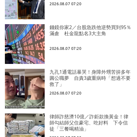
2026.08.07 07:20
錢鏡你家2／台股急跌他逆勢買到95％
滿倉 杜金龍點名3大主角
2026.08.07 07:20
九孔1通電話暴哭！身障外甥苦拚多年
圓公職夢 自責3歲重病時「想過不要
救了」
2026.08.07 07:20
律師詐慈濟10億／詐鉅款換黃金！律
師勾結師父住豪宅、吃好料 下令信
徒「三餐喝精油」