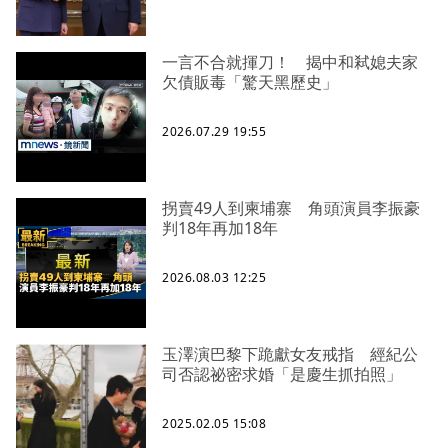
一言不合就揮刀！ 揭中和弒媳夫家
欠債販毒「驚天黑歷史」
2026.07.29 19:55
拐賣49人到柬埔寨 角頭演員李振豪
判18年再加18年
2026.08.03 12:25
玉澤演巴黎下跪獻女友戒指 經紀公
司否認祕密求婚「是慶生抓拍照」
2025.02.05 15:08