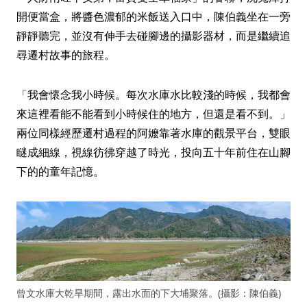
開便當盒，將醬色濃郁的米飯送入口中，陳伯義坐在一旁
靜靜聽完，並沒有伸手去碰腳邊的攝影器材，而是繼續追
尋遷村故事的旅程。
「我會懷念我小時候。每次水庫水比較淺的時候，我都會
來這裡看能不能看到小時候住的地方，但還是看不到。」
兩位同樣經歷遷村過程的阿嬤靠著水庫的觀景平台，雙眼
瞇成細線，視線彷彿穿越了時光，投向五十年前住在山腳
下的的童年記憶。
曾文水庫大乾旱期間，露出水面的下大埔聚落。(攝影：陳伯義)