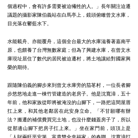
個過程中，會有許多需要被迫犧牲的人。」長年關注迫遷
議題的攝影家陳伯義站在白馬亭上，鏡頭俯瞰曾文水庫，
目光落在鬱藍水下。
水能載舟、亦能覆舟，這個全台最大的水庫滋養著嘉南平
原，也餵養了台灣無數家庭；但為了興建水庫，在曾文水
庫現址居住了數代的居民被迫遷村，將土地讓給對國家興
榮的期待。
跟隨陳伯義的腳步來到曾文水庫旁的茄苳村，一位長者腳
步悠悠地走進一棟竹管建造的老房子。他是沈寬漳，五十
年前，他和家族從即將被淹沒的山腳下，一路把這間屋厝
扛上來，和其他老鄰居在此安身立命。「不甘願哪有辦
法？搬遷的補償費買完土地，也沒什麼錢蓋房子了，所以
從那邊山腳下把房子扛上來。」坐在家門前，頭頂上是
「人財兩旺平安第，富貴雙全幸福家」的春聯，沈寬漳打