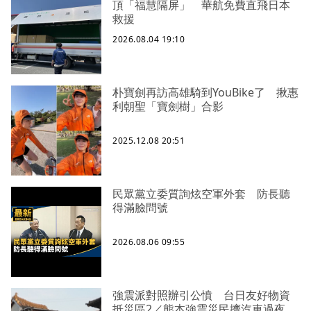
頂「福慧隔屏」 華航免費直飛日本
救援
2026.08.04 19:10
朴寶劍再訪高雄騎到YouBike了 揪惠
利朝聖「寶劍樹」合影
2025.12.08 20:51
民眾黨立委質詢炫空軍外套 防長聽
得滿臉問號
2026.08.06 09:55
強震派對照辦引公憤 台日友好物資
抵災區2／熊本強震災民擠汽車過夜