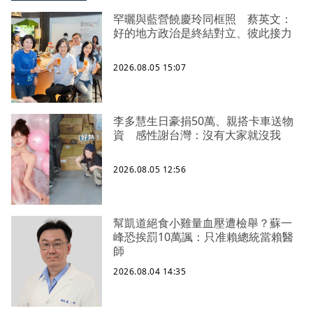
罕曬與藍營饒慶玲同框照 蔡英文：
好的地方政治是終結對立、彼此接力
2026.08.05 15:07
李多慧生日豪捐50萬、親搭卡車送物
資 感性謝台灣：沒有大家就沒我
2026.08.05 12:56
幫凱道絕食小雞量血壓遭檢舉？蘇一
峰恐挨罰10萬諷：只准賴總統當賴醫
師
2026.08.04 14:35