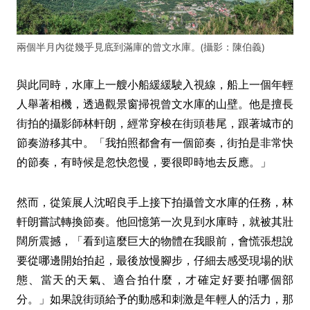
兩個半月內從幾乎見底到滿庫的曾文水庫。(攝影：陳伯義)
與此同時，水庫上一艘小船緩緩駛入視線，船上一個年輕
人舉著相機，透過觀景窗掃視曾文水庫的山壁。他是擅長
街拍的攝影師林軒朗，經常穿梭在街頭巷尾，跟著城市的
節奏游移其中。「我拍照都會有一個節奏，街拍是非常快
的節奏，有時候是忽快忽慢，要很即時地去反應。」
然而，從策展人沈昭良手上接下拍攝曾文水庫的任務，林
軒朗嘗試轉換節奏。他回憶第一次見到水庫時，就被其壯
闊所震撼，「看到這麼巨大的物體在我眼前，會慌張想說
要從哪邊開始拍起，最後放慢腳步，仔細去感受現場的狀
態、當天的天氣、適合拍什麼，才確定好要拍哪個部
分。」如果說街頭給予的動感和刺激是年輕人的活力，那