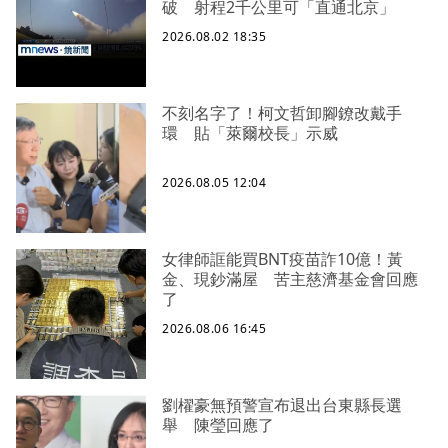
破 射程2千公里可「直通北京」
2026.08.02 18:35
不刻名字了！柯文哲卸腳鐐改戴手
環 貼「萊爾校長」示威
2026.08.05 12:04
女律師誆能買BNT疫苗詐10億！黃
金、現鈔滿屋 苦主慈濟基金會回應
了
2026.08.06 16:45
劉櫂豪無預警宣布退出台東縣長選
舉 陳瑩回應了