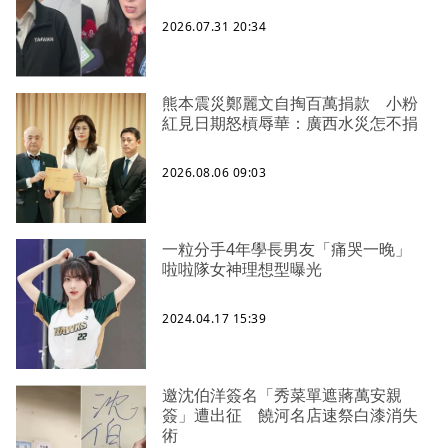
2026.07.31 20:34
熊本震災鄭麗文自掏百萬捐款 小粉
紅見日期怒槓辱華：廣西水災怎不捐
2026.08.06 09:03
一粒分手4年學長男友「痛哭一晚」
啦啦隊女神理想型曝光
2024.04.17 15:39
邀沈伯洋簽名「秀菜單遮蔣萬安親
簽」遭出征 饒河名店速祭白漆消失
術