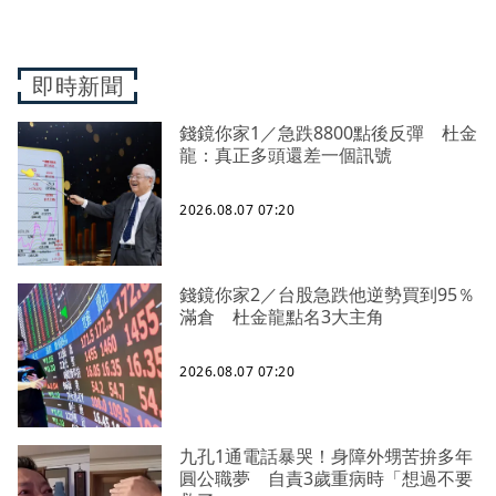
即時新聞
錢鏡你家1／急跌8800點後反彈 杜金
龍：真正多頭還差一個訊號
2026.08.07 07:20
錢鏡你家2／台股急跌他逆勢買到95％
滿倉 杜金龍點名3大主角
2026.08.07 07:20
九孔1通電話暴哭！身障外甥苦拚多年
圓公職夢 自責3歲重病時「想過不要