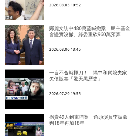
2026.08.05 19:52
鄭麗文訪中480萬藍喊撤案 民主基金
會證實沒撤、綠委重砍960萬預算
2026.08.06 13:45
一言不合就揮刀！ 揭中和弒媳夫家
欠債販毒「驚天黑歷史」
2026.07.29 19:55
拐賣49人到柬埔寨 角頭演員李振豪
判18年再加18年