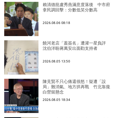
賴清德批盧秀燕滿意度落後 中市府
拿民調回擊：分數低笑分數高
2026.08.06 08:18
饒河老店「蓋簽名」遭灌一星負評
沈伯洋盼蔣萬安出面勸支持者
2026.08.05 13:50
陳見賢不只心痛還很怒！疑遭「設
局」難消氣、地方拱再戰 竹北靠攏
白營留懸念
2026.08.05 18:34