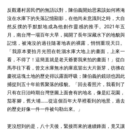
反觀遷村居民們的無語以對，陳伯義開始思索該如何將淹
沒在水庫下的失落記憶顯影，在他尚未意識到之時，大自
然反撲的手默默地成為他創作靈感的推手。2021年五
月，南台灣一場百年大旱，揭開了長年深藏水下的地貌與
記憶，被淹沒的過往隨著地表的裸露，悄悄重現天日。
「我原本要拍月光照在乾涸水庫大地上的畫面，上來一
看，不得了！這簡直就是老天爺要我來拍的畫面！」從白
馬亭往下看，曾文水庫無水的庫底冒出大片新芽，彷彿在
慶祝這塊土地的歷史得以露面呼吸；陳伯義的鏡頭也因此
捕捉到五十年前舊聚落的樣貌。「回去看照片，我看到了
只有在日治時期台灣堡圖上面會有的地名，像是紅花園，
茄苳腳，舊大埔……從這個百年大旱裡看到的地景，過去
的歷史好像一件一件被勾勒出來。」
更沒想到的是，八十天後，緊接而來的連續鋒面，竟又讓