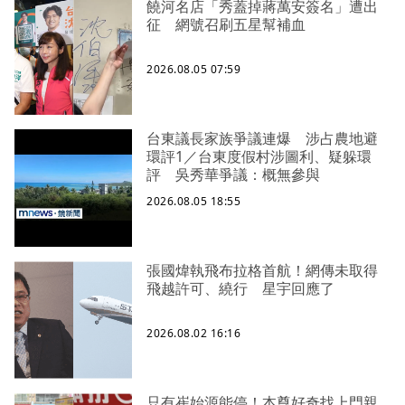
饒河名店「秀蓋掉蔣萬安簽名」遭出
征 網號召刷五星幫補血
2026.08.05 07:59
台東議長家族爭議連爆 涉占農地避
環評1／台東度假村涉圖利、疑躲環
評 吳秀華爭議：概無參與
2026.08.05 18:55
張國煒執飛布拉格首航！網傳未取得
飛越許可、繞行 星宇回應了
2026.08.02 16:16
只有崔始源能停！本尊好奇找上門親