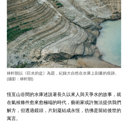
林軒朗以《巨水的盆》為題，紀錄大自然在水庫上刻畫的痕跡。
(攝影：林軒朗)
恆亙山谷間的水庫述說著長久以來人與天爭水的故事，就
在氣候條件愈來愈極端的時代，藝術家或許無法提供我們
解方，但透過鏡頭，片刻凝結成永恆，彷彿是留給後世的
寓言。