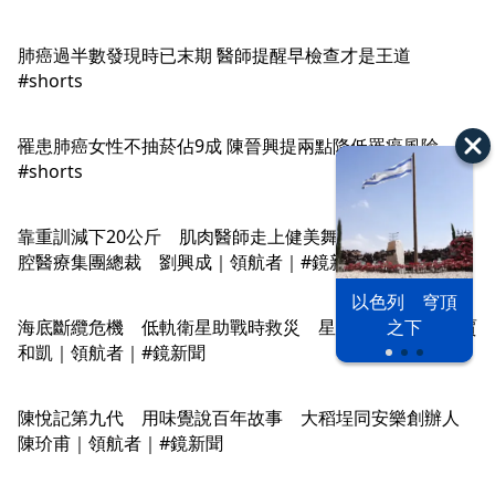
肺癌過半數發現時已末期 醫師提醒早檢查才是王道
#shorts
罹患肺癌女性不抽菸佔9成 陳晉興提兩點降低罹癌風險
#shorts
靠重訓減下20公斤 肌肉醫師走上健美舞台 維成國際口
腔醫療集團總裁 劉興成｜領航者｜#鏡新聞
以色列 穹頂
之下
海底斷纜危機 低軌衛星助戰時救災 星路科技總經理 賈
和凱｜領航者｜#鏡新聞
陳悅記第九代 用味覺說百年故事 大稻埕同安樂創辦人
陳玠甫｜領航者｜#鏡新聞